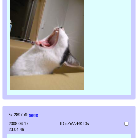
🐾
2897
＠
sage
2008-04-17
ID:cZnVzRKL0s
23:04:46