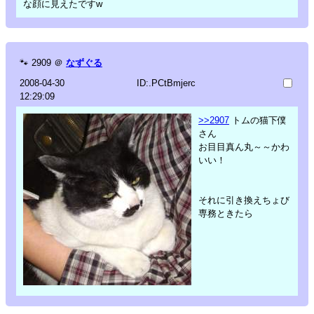
な顔に見えたですw
🐾
2909
＠
なずぐる
2008-04-30
ID:.PCtBmjerc
12:29:09
>>2907
トムの猫下僕
さん
お目目真ん丸～～かわ
いい！
それに引き換えちょび
専務ときたら