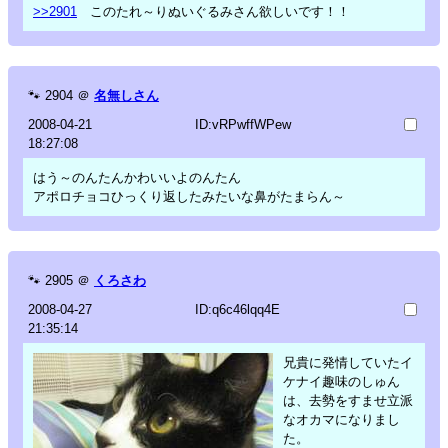
>>2901
このたれ～りぬいぐるみさん欲しいです！！
🐾
2904
＠
名無しさん
2008-04-21
ID:vRPwffWPew
18:27:08
はう～のんたんかわいいよのんたん
アポロチョコひっくり返したみたいな鼻がたまらん～
🐾
2905
＠
くろさわ
2008-04-27
ID:q6c46lqq4E
21:35:14
兄貴に発情していたイ
ケナイ趣味のしゅん
は、去勢をすませ立派
なオカマになりまし
た。