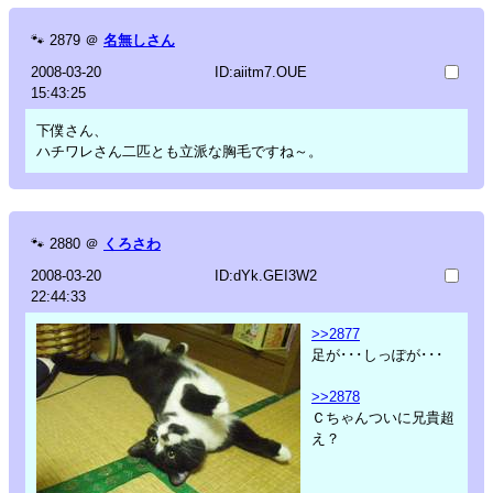
🐾
2879
＠
名無しさん
2008-03-20
ID:aiitm7.OUE
15:43:25
下僕さん、
ハチワレさん二匹とも立派な胸毛ですね～。
🐾
2880
＠
くろさわ
2008-03-20
ID:dYk.GEI3W2
22:44:33
>>2877
足が･･･しっぽが･･･
>>2878
Ｃちゃんついに兄貴超
え？