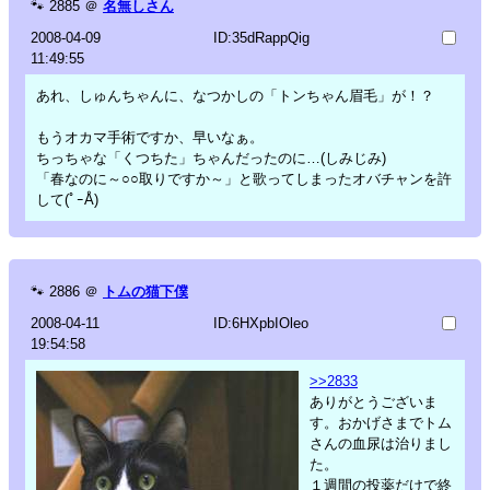
🐾
2885
＠
名無しさん
2008-04-09
ID:35dRappQig
11:49:55
あれ、しゅんちゃんに、なつかしの「トンちゃん眉毛」が！？
もうオカマ手術ですか、早いなぁ。
ちっちゃな「くつちた」ちゃんだったのに…(しみじみ)
「春なのに～○○取りですか～」と歌ってしまったオバチャンを許
して(ﾟｰÅ)
🐾
2886
＠
トムの猫下僕
2008-04-11
ID:6HXpbIOleo
19:54:58
>>2833
ありがとうございま
す。おかげさまでトム
さんの血尿は治りまし
た。
１週間の投薬だけで終