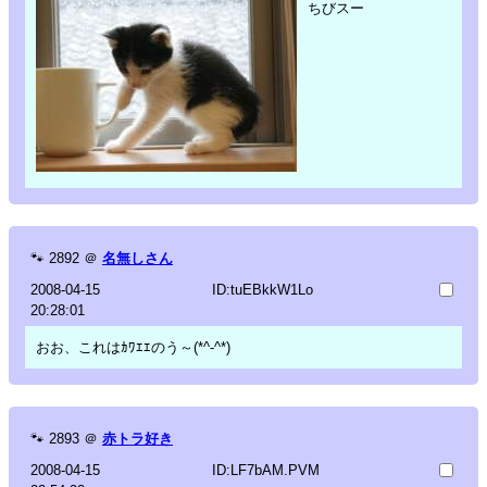
ちびスー
🐾
2892
＠
名無しさん
2008-04-15
ID:tuEBkkW1Lo
20:28:01
おお、これはｶﾜｴｴのう～(*^-^*)
🐾
2893
＠
赤トラ好き
2008-04-15
ID:LF7bAM.PVM