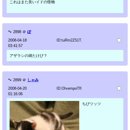
これはまた良いイドの怪物
🐾
2898
＠
ぽ
2008-04-18
ID:tuRm2Z51T.
03:41:57
アザラシの雄たけび？
🐾
2899
＠
しゃみ
2008-04-20
ID:OIvempoTfI
01:16:06
ちびツッツ