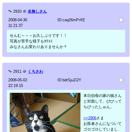
🐾
2910
＠
名無しさん
2008-04-30
ID:caq26mPrXE
11:21:37
せんむ～～～お久しぶりです！！
写真が苦手な様子もｶﾜﾕｽ
みなさんお変わりありませんか？
🐾
2911
＠
くろさわ
2008-05-02
ID:bdrSjuZi2Y
22:19:15
本日伯母の家の猫さん
と対面して、びびって
ちびったしゅん。
>>2906
さま
お医者さんになついて
ゴロゴロしていまし