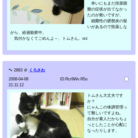
幸いにもまだ排尿困
難の症状が出てなかっ
たのが救いですが、
細菌性の膀胱炎の疑
いがあるので投薬しな
がら、経過観察中。
気付かなくてごめんよ～、トムさん。orz
🐾
2883
＠
くろさわ
2008-04-08
ID:Rcr9Wv.R5o
21:11:12
トムさん大丈夫です
か？
にゃんこの体調管理っ
て難しいですよね。
自分が素人だからちょ
っとしたことが心配に
なったりします。