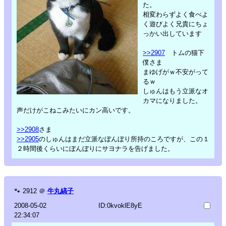
た。
相変わらずよく食べよ
く遊びよく兄貴にちょ
っかい出しています
>>2907
トムの猫下
僕さま
まゆげがｗ不安がって
るｗ
しゅんはもう立派なオ
カマになりました。
声だけがこねこみたいにカン高いです。
>>2908
さま
>>2905
のしゅんはまだ立派なぼんぼり所持のころですが、この１
２時間後くらいにぼんぼりにサヨナラを告げました。
🐾
2912
＠
牛丸縞子
2008-05-02
ID:0kvoklE8yE
22:34:07