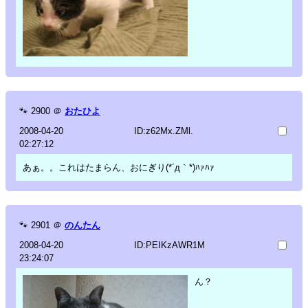
🐾
2900
＠
おたひよ
2008-04-20
ID:z62Mx.ZMl.
02:27:12
あぁ。。これはたまらん、おにぎり(*´д｀*)ﾊｧﾊｧ
🐾
2901
＠
のんたん
2008-04-20
ID:PEIKzAWR1M
23:24:07
ん？