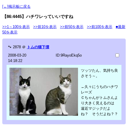
[←]掲示板に戻る
【86:4445】ハチワレっていいですね
>>1～100を表示
>>前10を表示
>>前50を表示
>>前100を表示
■最新
50を表示
🐾
2878
＠
トムの猫下僕
2008-03-20
ID:9RayoEkq5o
14:18:22
ツッツたん、気持ち良
さそう～。
←久々にうちのハチワ
レーズ
Ｃちゃんがトムさんよ
り大きく見えるのは
遠近マジックだよ
ね？ そうだよね？？