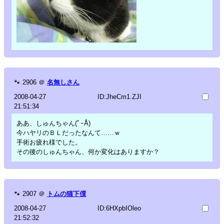
🐾
2906
＠
名無しさん
2008-04-27
ID:JheCm1.ZJI
21:51:34
ああ、しゅんちゃん(ﾟｰÅ)
今ハヤリのＢＬだったなんて……ｗ
手術お疲れ様でした。
その後のしゅんちゃん、何か変化はありますか？
🐾
2907
＠
トムの猫下僕
2008-04-27
ID:6HXpbIOleo
21:52:32