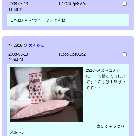
2008-05-13
ID:O/RPjv8MAc
11:56:11
これはいいバットニャンですね
🐾
2919
＠
のんたん
2008-05-13
ID:ooiDze0wc2
21:04:51
2916>さま～ほんと
に・・☆踊ってほしい
です！左手は手袋はい
てて・・
白いシャツに燕
尾服～♪