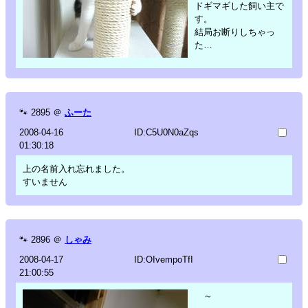
ドギマギした飼い主で
す。
結局お断りしちゃっ
た…
🐾
2895
＠
ふーた
2008-04-16
ID:C5U0N0aZqs
01:30:18
上の名前入れ忘れました。
すいません
🐾
2896
＠
しゃみ
2008-04-17
ID:OIvempoTfI
21:00:55
ゞ～