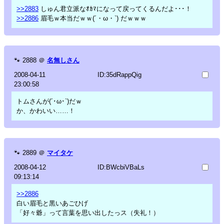
>>2883
しゅん君立派なｵｶﾏになって戻ってくるんだよ･･･！
>>2886
眉毛ｗ本当だｗｗ(´・ω・`) だｗｗｗ
🐾
2888
＠
名無しさん
2008-04-11
ID:35dRappQig
23:00:58
トムさんが(´･ω･`)だｗ
か、かわいい……！
🐾
2889
＠
マイタケ
2008-04-12
ID:BWcbiVBaLs
09:13:14
>>2886
白い眉毛と黒いあごひげ
「好々爺」って言葉を思い出したっス（失礼！）