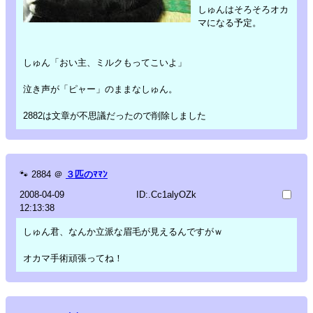
しゅんはそろそろオカ
マになる予定。
しゅん「おい主、ミルクもってこいよ」
泣き声が「ピャー」のままなしゅん。
2882は文章が不思議だったので削除しました
🐾
2884
＠
３匹のﾏﾏﾝ
2008-04-09
ID:.Cc1alyOZk
12:13:38
しゅん君、なんか立派な眉毛が見えるんですがｗ
オカマ手術頑張ってね！