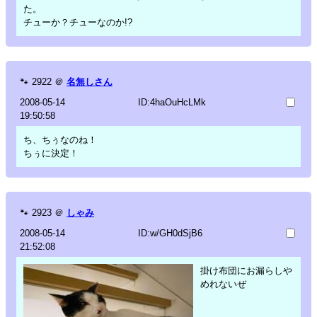
た。
チューか？チューなのか!?
🐾
2922
＠
名無しさん
2008-05-14
ID:4haOuHcLMk
19:50:58
ち、ちぅなのね！
ちぅに決定！
🐾
2923
＠
しゃみ
2008-05-14
ID:w/GH0dSjB6
21:52:08
掛け布団にお漏らしや
めれないぜ