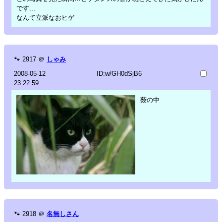
です…
なんて立派なおヒゲ
🐾
2917
＠
しゃみ
2008-05-12
ID:w/GH0dSjB6
23:22:59
薮の中
🐾
2918
＠
名無しさん