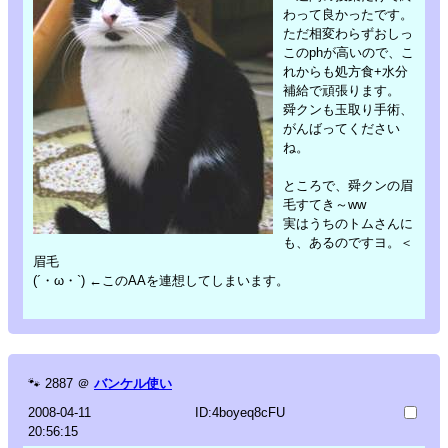
わって良かったです。
ただ相変わらずおしっ
このphが高いので、こ
れからも処方食+水分
補給で頑張ります。
舜クンも玉取り手術、
がんばってください
ね。
ところで、舜クンの眉
毛すてき～ww
実はうちのトムさんに
も、あるのですヨ。＜
眉毛
(´・ω・`) ←このAAを連想してしまいます。
🐾
2887
＠
バンケル使い
2008-04-11
ID:4boyeq8cFU
20:56:15