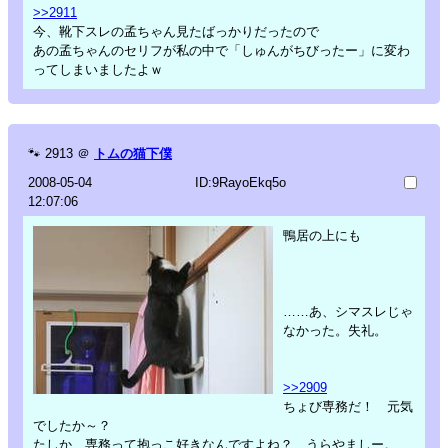
>>2911
今、靴下スレの孟ちゃん見たばっかりだったので
あの孟ちゃんのセリフが私の中で「しゅんがちびったー」に変わ
ってしまいましたよｗ
🐾
2913
＠
トムの猫下僕
2008-05-04
ID:9RayoEkq5o
12:07:06
鴨居の上にも
……あ、シマスレじゃ
なかった。失礼。
>>2909
ちょび専務だ！ 元気
でしたか～？
たしか、専務って抱っこ好きなんですよね？ うらやましー。