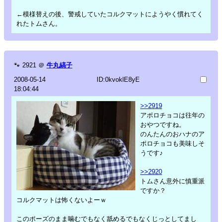
←模様替えの後、警戒していたコルクマットにようやく慣れてく
れたトムさん。
🐾
2921
＠
牛丸縞子
2008-05-14
ID:0kvoklE8yE
18:04:44
>>2919
アポロチョコは往年の
おやつですね。
のんたんのおハナのア
ポロチョコも美味しそ
うです♪
>>2920
トムさん意外に慎重派
ですか？
コルクマットは怖くないよーｗ
このポーズのまま噛むでもなく舐めるでもなくじっとしてまし