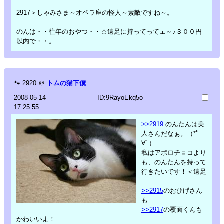
2917＞しゃみさま～オペラ座の怪人～素敵ですね～。
のんは・・往年のおやつ・・☆遠足に持ってってェ～♪３００円
以内で・・。
🐾
2920
＠
トムの猫下僕
2008-05-14
ID:9RayoEkq5o
17:25:55
>>2919
のんたんは美
人さんだなぁ。（*ﾟ
∀ﾟ）
私はアポロチョコより
も、のんたんを持って
行きたいです！＜遠足
>>2915
のおひげさん
も
>>2917
の覆面くんも
かわいいよ！