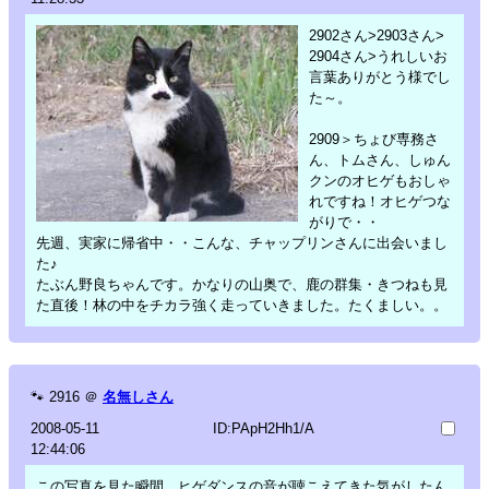
2902さん>2903さん>
2904さん>うれしいお
言葉ありがとう様でし
た～。
2909＞ちょび専務さ
ん、トムさん、しゅん
クンのオヒゲもおしゃ
れですね！オヒゲつな
がりで・・
先週、実家に帰省中・・こんな、チャップリンさんに出会いまし
た♪
たぶん野良ちゃんです。かなりの山奥で、鹿の群集・きつねも見
た直後！林の中をチカラ強く走っていきました。たくましい。。
🐾
2916
＠
名無しさん
2008-05-11
ID:PApH2Hh1/A
12:44:06
この写真を見た瞬間…ヒゲダンスの音が聴こえてきた気がしたん