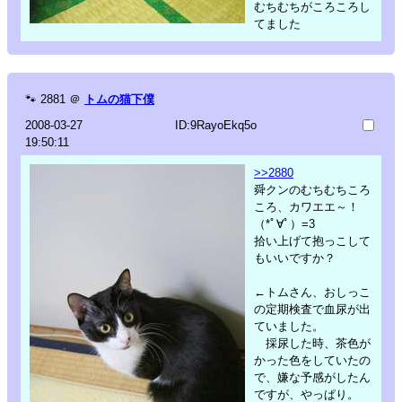
むちむちがころころし
てました
🐾
2881
＠
トムの猫下僕
2008-03-27
ID:9RayoEkq5o
19:50:11
>>2880
舜クンのむちむちころ
ころ、カワエエ～！
（*ﾟ∀ﾟ）=3
拾い上げて抱っこして
もいいですか？
←トムさん、おしっこ
の定期検査で血尿が出
ていました。
採尿した時、茶色が
かった色をしていたの
で、嫌な予感がしたん
ですが、やっぱり。