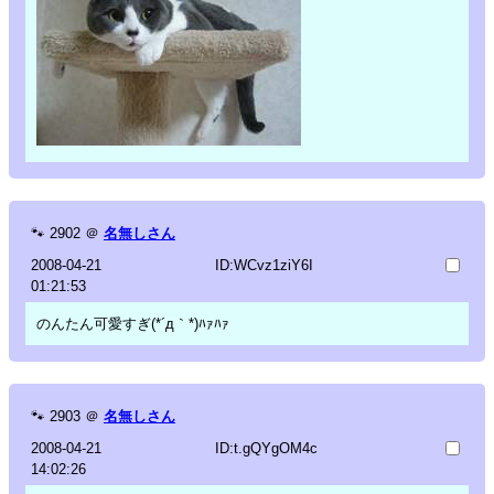
🐾
2902
＠
名無しさん
2008-04-21
ID:WCvz1ziY6I
01:21:53
のんたん可愛すぎ(*´д｀*)ﾊｧﾊｧ
🐾
2903
＠
名無しさん
2008-04-21
ID:t.gQYgOM4c
14:02:26