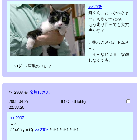
>>2905
舜くん、おつかれさま
～。えらかったね。
もう走り回っても大丈
夫かな？
←抱っこされたトムさ
ん。
そんなビミョーな顔
しなくても。
ｼｮﾎﾞｰﾝ眉毛のせい？
🐾
2908
＠
名無しさん
2008-04-27
ID:QLstHbtifg
22:33:20
>>2907
∧∧
( ﾟωﾟ).｡ｏO(
>>2905
ｷｮｾｲ ｷｮｾｲ ｷｮｾｲ...