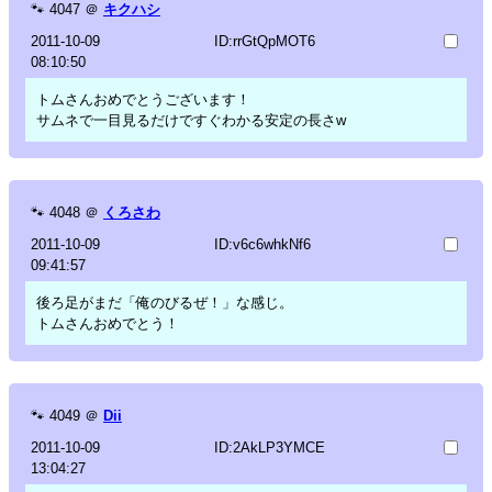
🐾
4047
＠
キクハシ
2011-10-09
ID:rrGtQpMOT6
08:10:50
トムさんおめでとうございます！
サムネで一目見るだけですぐわかる安定の長さw
🐾
4048
＠
くろさわ
2011-10-09
ID:v6c6whkNf6
09:41:57
後ろ足がまだ「俺のびるぜ！」な感じ。
トムさんおめでとう！
🐾
4049
＠
Dii
2011-10-09
ID:2AkLP3YMCE
13:04:27