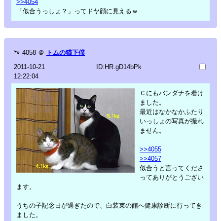
>>4054
「似合うっしょ？」ってドヤ顔に見えるｗ
🐾
4058
＠
トムの猫下僕
2011-10-21
ID:HR.gD14bPk
12:22:04
Ｃにもバンダナを着け
ました。
最近はなかなかふたり
いっしょの写真が撮れ
ません。
>>4055
>>4057
似合うと言ってくださ
ってありがとうござい
ます。
うちの子記念日が過ぎたので、白装束の館へ健康診断に行ってき
ました。