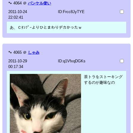
🐾
4064
＠
バンケル使い
2011-10-24
ID:Frcc8JyTYE
22:02:41
あ、Ｃﾀﾝﾌﾟｰよりひとまわりデカかったｗ
🐾
4065
＠
しゃみ
2011-10-29
ID:q1VfxqDGKs
00:17:34
茶トラをストーキング
するのが趣味なの