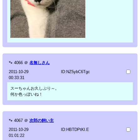
🐾
4066
＠
名無しさん
2011-10-29
ID:NZ5ybC6Tgc
00:33:31
スーちゃんお久しぶり～。
何か色っぽいね！
🐾
4067
＠
次郎の飼い主
2011-10-29
ID:HBTDPtKl.E
01:01:22