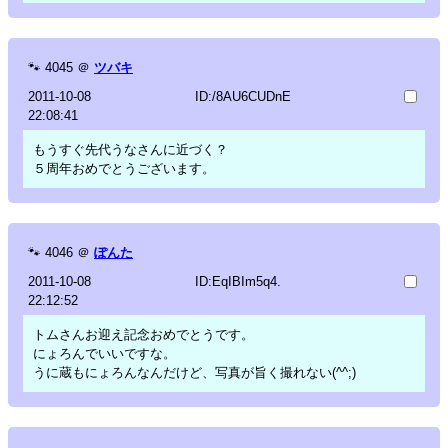
🐾
4045
＠
ツバキ
2011-10-08
ID:/8AU6CUDnE
22:08:41
もうすぐ先代うなさんに近づく？
５周年おめでとうございます。
🐾
4046
＠
ぽんた
2011-10-08
ID:EqIBIm5q4.
22:12:52
トムさんお迎え記念おめでとうです。
にょろんでいいですな。
うに蔵もにょろんなんだけど、写真が旨く撮れない(^^;)