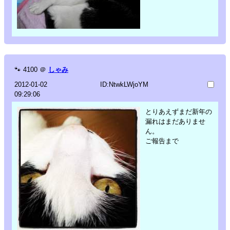
🐾
4100
＠
しゃみ
2012-01-02
ID:NtwkLWjoYM
09:29:06
とりあえずまだ新年の
漏れはまだありませ
ん。
ご報告まで