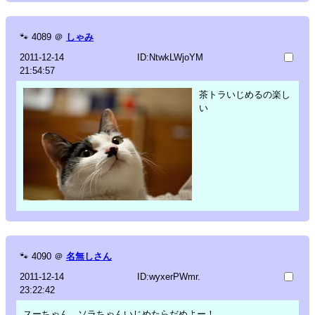
🐾
4089
＠
しゃみ
2011-12-14
ID:NtwkLWjoYM
21:54:57
茶トラいじめるの楽し
い
🐾
4090
＠
名無しさん
2011-12-14
ID:wyxerPWmr.
23:22:42
スーちゃん、ソラちゃんいじめたらだめよー！