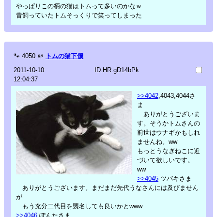
やっぱりこの柄の猫はトムって多いのかなｗ
昔飼っていたトムそっくりで笑ってしまった
🐾
4050
＠
トムの猫下僕
2011-10-10
ID:HR.gD14bPk
12:04:37
>>4042
,4043,4044さ
ま
ありがとうございま
す。そうかトムさんの
前世はウナギかもしれ
ませんね。ww
もっとうなぎねこに近
づいて欲しいです。
ww
>>4045
ツバキさま
ありがとうございます。まだまだ先代うなさんには及びません
が
もう充分二代目を襲名しても良いかとwww
>>4046
ぽんたさま