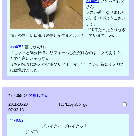
>>4051
プクﾀﾝのお父
さん
レスが遅くなりました
が、ありがとうござい
ます。
「10年たったらうなぎ
猫」今新しい伝説（迷信）が生まれようとしています。ww
>>4052
福にゃんﾁｬﾝ
「ちょっと気分転換にリフォームしただけなのよ、文句ある？」
とでも言いたそうなw
うちの先々代さんが立派なリフォーマーでしたが、福にゃんﾁｬﾝ
には負けました。
🐾
4055
＠
名無しさん
2011-10-20
ID:NZ5ybC6Tgc
07:33:18
>>4052
ブレイクッ!!ブレイクッ!!
( ﾟ∀ﾟ)