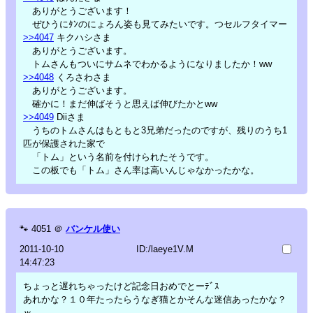
ありがとうございます！
ぜひうにﾀﾝのにょろん姿も見てみたいです。つセルフタイマー
>>4047
キクハシさま
ありがとうございます。
トムさんもついにサムネでわかるようになりましたか！ww
>>4048
くろさわさま
ありがとうございます。
確かに！まだ伸ばそうと思えば伸びたかとww
>>4049
Diiさま
うちのトムさんはもともと3兄弟だったのですが、残りのうち1
匹が保護された家で
「トム」という名前を付けられたそうです。
この板でも「トム」さん率は高いんじゃなかったかな。
🐾
4051
＠
バンケル使い
2011-10-10
ID:/laeye1V.M
14:47:23
ちょっと遅れちゃったけど記念日おめでとーﾃﾞｽ
あれかな？１０年たったらうなぎ猫とかそんな迷信あったかな？
ｗ