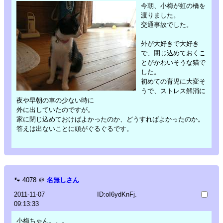
今朝、小梅が虹の橋を
渡りました。
交通事故でした。
外が大好きで大好き
で、閉じ込めておくこ
とがかわいそうな猫で
した。
初めての育児に大変そ
うで、ストレス解消に
夜や早朝の車の少ない時に
外に出していたのですが。
家に閉じ込めておけばよかったのか、どうすればよかったのか。
答えは出ないことに頭がぐるぐるです。
🐾
4078
＠
名無しさん
2011-11-07
ID:oI6ydKnFj.
09:13:33
小梅ちゃん。。。