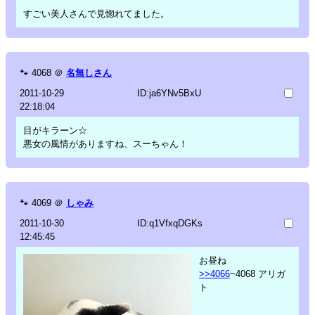
すごい美人さんで見惚れてました。
🐾
4068
＠
名無しさん
2011-10-29
ID:ja6YNv5BxU
22:18:04
目がキラーン☆
悪女の風情がありますね、スーちゃん！
🐾
4069
＠
しゃみ
2011-10-30
ID:q1VfxqDGKs
12:45:45
お昼ね
>>4066
~4068 アリガ
ト