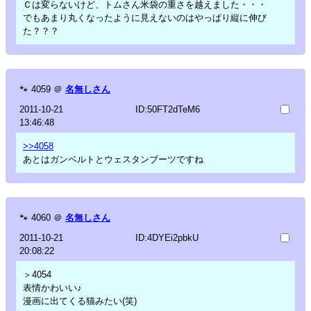
Ｃは変らないけど、トムさん米袋の重さを越えました・・・
でもあまり丸くなったように見えないのはやっぱり縦に伸び
た？？？
🐾
4059
＠
名無しさん
2011-10-21
ID:50FT2dTeM6
13:46:48
>>4058
あとはガンベルトとウェスタンブーツですね
🐾
4060
＠
名無しさん
2011-10-21
ID:4DYEi2pbkU
20:08:22
＞4054
表情かわいい♪
漫画に出てくる猫みたい(笑)