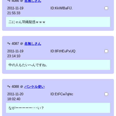
🐾
4086
＠
名無しさん
2011-11-19
ID:KkWlBaFlJ.
21:55:33
二にゃん羽織疑惑ｗｗｗ
🐾
4087
＠
名無しさん
2011-11-19
ID:8FtHEuPxUQ
23:14:10
中の人もたいへんですね。
🐾
4088
＠
バンケル使い
2011-11-20
ID:EtFCw7qhtc
18:02:40
ながーーーーー･･･い？