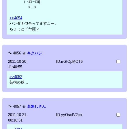
（ヽ□＝□))
> >
>>4054
バンダナ似合ってますよー。
ちょっとドヤ顔？
🐾
4056
＠
キクハシ
2011-10-20
ID:rrGtQpMOT6
11:40:55
>>4052
芸術の秋…
🐾
4057
＠
名無しさん
2011-10-21
ID:yyOsxIV2co
00:16:51