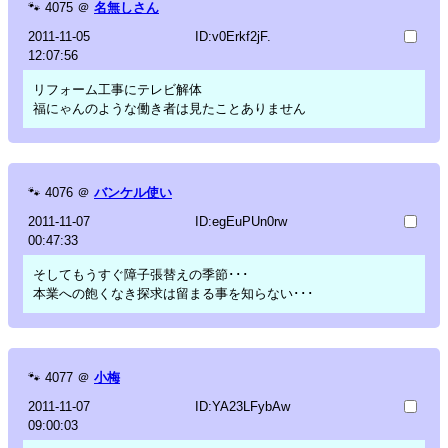
🐾
4075
＠
名無しさん
2011-11-05
ID:v0Erkf2jF.
12:07:56
リフォーム工事にテレビ解体
福にゃんのような働き者は見たことありません
🐾
4076
＠
バンケル使い
2011-11-07
ID:egEuPUn0rw
00:47:33
そしてもうすぐ障子張替えの季節･･･
本業への飽くなき探求は留まる事を知らない･･･
🐾
4077
＠
小梅
2011-11-07
ID:YA23LFybAw
09:00:03