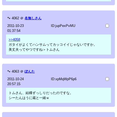
🐾
4062
＠
名無しさん
2011-10-23
ID:jupPexPvMU
01:37:54
>>4058
ガタイがよくてハンサムってカッコイイじゃないですか。
美丈夫ってやつですね＞トムさん
🐾
4063
＠
ぽんた
2011-10-24
ID:xpMqWpP6p6
20:57:15
トムさん、結構ずっしりだったのですな。
シーたんはうに蔵と一緒ｗ