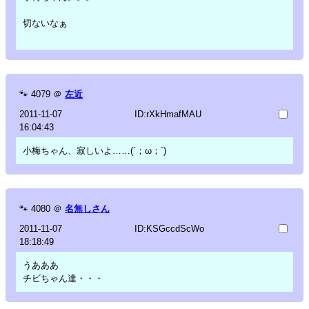
切ないなぁ
🐾
4079
＠
左近
2011-11-07
ID:rXkHmafMAU
16:04:43
小梅ちゃん、寂しいよ……(´；ω；`)
🐾
4080
＠
名無しさん
2011-11-07
ID:KSGccdScWo
18:18:49
うあああ
チビちゃん達・・・