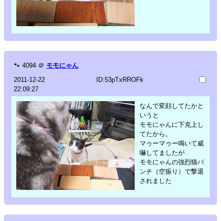
🐾
4094
＠
モモにゃん
2011-12-22
ID:53pTxRROFk
22:09:27
なんで変顔してたかと
いうと
モモにゃんに下克上し
てたから。
マゥーマゥー鳴いて威
嚇してましたが
モモにゃんの強烈猫パ
ンチ（空振り）で撃退
されました