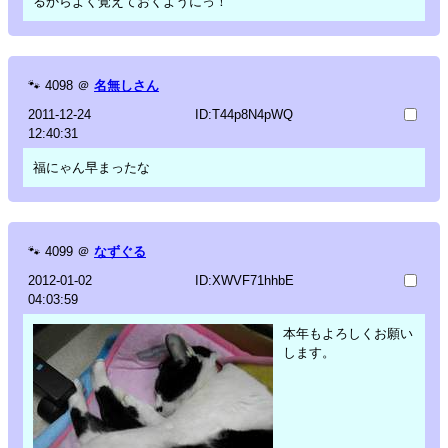
るからよく覚えておくようにっ！
🐾
4098
＠
名無しさん
2011-12-24
ID:T44p8N4pWQ
12:40:31
福にゃん早まったな
🐾
4099
＠
なずぐる
2012-01-02
ID:XWVF71hhbE
04:03:59
本年もよろしくお願い
します。