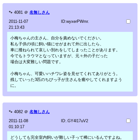
🐾
4081
＠
名無しさん
2011-11-07
ID:wyxerPWmr.
21:13:43
小梅ちゃんの主さん、自分を責めないでください。
私も子供の頃に飼い猫にせがまれて外に出したら、
車に撥ねられて哀しい別れをしてしまったことがあります。
今でもトラウマとなっていますが、元々外の子だった
場合は大変難しい問題です。
小梅ちゃん、可愛いハチワレ姿を見せてくれてありがとう。
残していった3匹のちびっ子が主さんを癒やしてくれますよう
に。
🐾
4082
＠
名無しさん
2011-11-08
ID:.GY4l17uV2
01:10:17
どうしても完全室内飼いが難しい子って稀にいるんですよね。