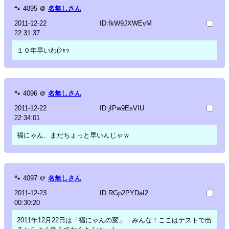
🐾
4095
＠
名無しさん
2011-12-22
ID:fkW9JXWEvM
22:31:37
１０年早いわ(ｼｬｯ
🐾
4096
＠
名無しさん
2011-12-22
ID:jIPw9EsVIU
22:34:01
福にゃん、まだちょっと早いんじゃｗ
🐾
4097
＠
名無しさん
2011-12-23
ID:RGp2PYDaI2
00:30:20
2011年12月22日は「福にゃんの変」 みんな！ここはテストで出