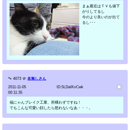
まぁ最近はＴＶも値下
がりしてるし
今のより良いのが出て
るし･･･
🐾
4073
＠
名無しさん
2011-11-05
ID:5LDaIKvCwk
00:11:35
福にゃんブレイク工業、所構わずですね！
でもこんな可愛い顔したら怒れないなあ・・・。