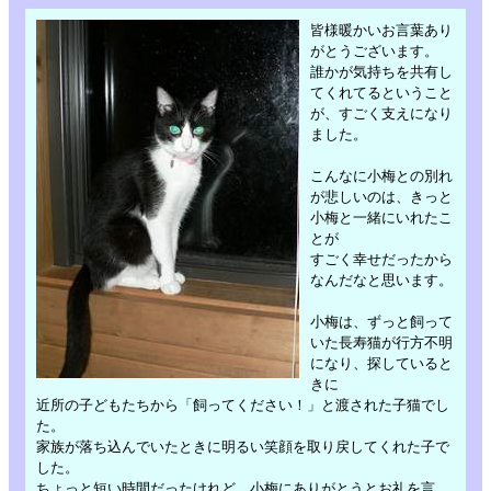
皆様暖かいお言葉あり
がとうございます。
誰かが気持ちを共有し
てくれてるということ
が、すごく支えになり
ました。
こんなに小梅との別れ
が悲しいのは、きっと
小梅と一緒にいれたこ
とが
すごく幸せだったから
なんだなと思います。
小梅は、ずっと飼って
いた長寿猫が行方不明
になり、探していると
きに
近所の子どもたちから「飼ってください！」と渡された子猫でし
た。
家族が落ち込んでいたときに明るい笑顔を取り戻してくれた子で
した。
ちょっと短い時間だったけれど、小梅にありがとうとお礼を言