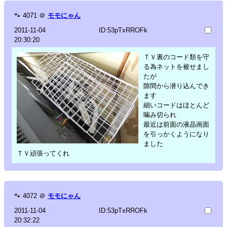
🐾
4071
＠
モモにゃん
2011-11-04
ID:53pTxRROFk
20:30:20
ＴＶ裏のコード類を守
る為ネットを被せまし
たが
隙間から潜り込んでき
ます
細いコードはほとんど
噛み切られ
最近は前面の液晶画面
を引っかくようになり
ました
ＴＶ頑張ってくれ
🐾
4072
＠
モモにゃん
2011-11-04
ID:53pTxRROFk
20:32:22