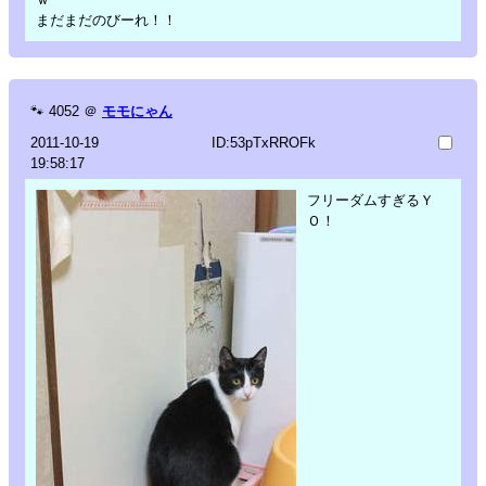
まだまだのびーれ！！
🐾
4052
＠
モモにゃん
2011-10-19
ID:53pTxRROFk
19:58:17
フリーダムすぎるＹ
Ｏ！