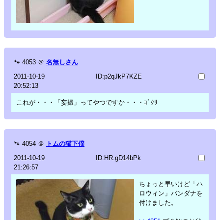
🐾
4053
＠
名無しさん
2011-10-19
ID:p2qJkP7KZE
20:52:13
これが・・・「妄撮」ってやつですか・・・ｺﾞｸﾘ
🐾
4054
＠
トムの猫下僕
2011-10-19
ID:HR.gD14bPk
21:26:57
ちょっと早いけど「ハ
ロウィン」バンダナを
付けました。