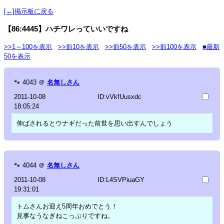
[←]掲示板に戻る
【86:4445】ハチワレっていいですね
>>1～100を表示
>>前10を表示
>>前50を表示
>>前100を表示
■最新
50を表示
🐾
4043
＠
名無しさん
2011-10-08
ID:vVkfUusxdc
18:05:24
伸ばされるとウナギだった前世を思い出すんでしょう
🐾
4044
＠
名無しさん
2011-10-08
ID:L4SVPiuaGY
19:31:01
トムさんお迎え5周年おめでとう！
見事なうなぎねこっぷりですね。