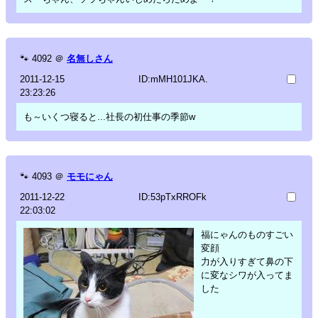
🐾
4092
＠
名無しさん
2011-12-15
ID:mMH101JKA.
23:23:26
も～いくつ寝ると...社長の初仕事の季節w
🐾
4093
＠
モモにゃん
2011-12-22
ID:53pTxRROFk
22:03:02
福にゃんのものすごい
変顔
力が入りすぎて鼻の下
に変なシワが入ってま
した