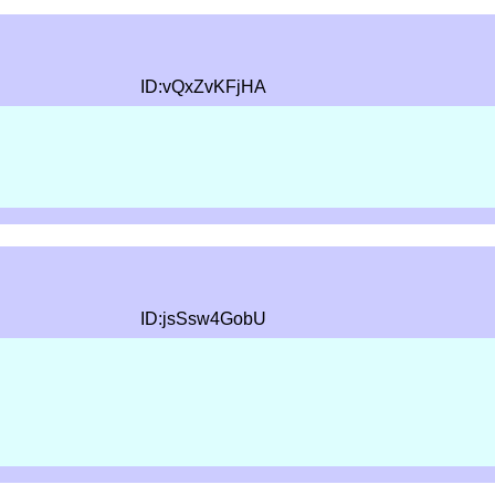
ID:vQxZvKFjHA
ID:jsSsw4GobU