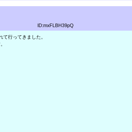
ID:mxFLBH39pQ
れて行ってきました。
す。