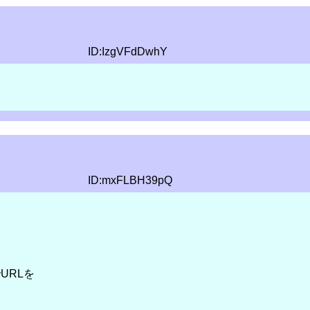
ID:IzgVFdDwhY
ID:mxFLBH39pQ
URLを