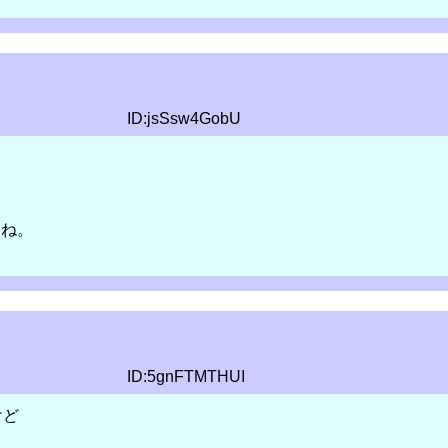
ID:jsSsw4GobU
たね。
ID:5gnFTMTHUI
けど