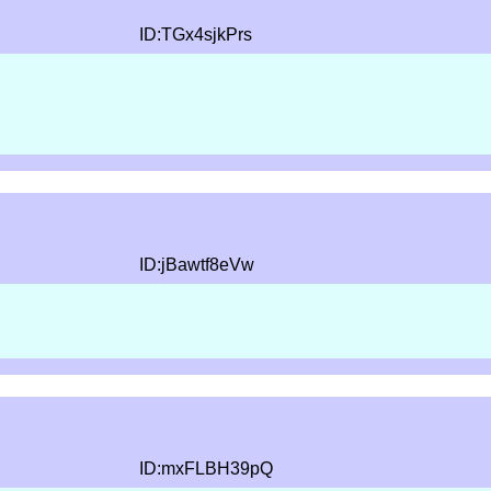
ID:TGx4sjkPrs
ID:jBawtf8eVw
ID:mxFLBH39pQ