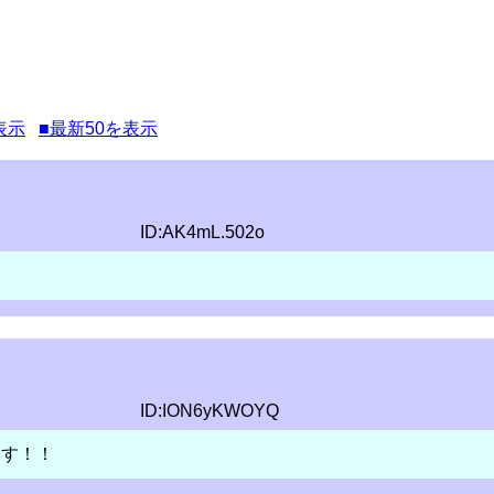
表示
■最新50を表示
ID:AK4mL.502o
ID:ION6yKWOYQ
ます！！