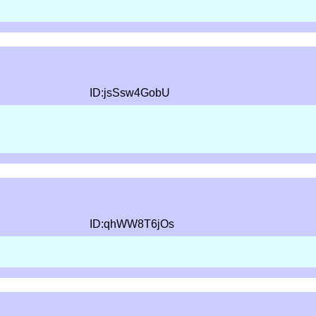
ID:jsSsw4GobU
ID:qhWW8T6jOs