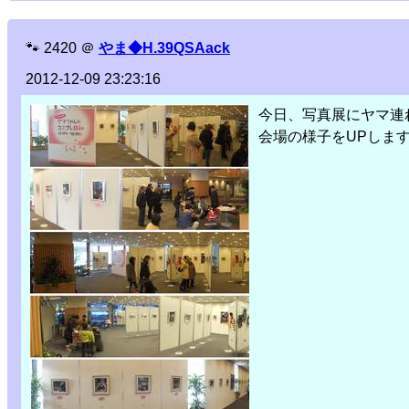
🐾
2420
＠
やま◆H.39QSAack
2012-12-09 23:23:16
今日、写真展にヤマ連
会場の様子をUPしま