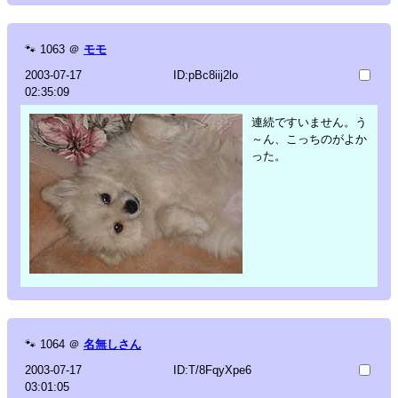
🐾
1063
＠
モモ
2003-07-17
ID:pBc8iij2lo
02:35:09
連続ですいません。う
～ん、こっちのがよか
った。
🐾
1064
＠
名無しさん
2003-07-17
ID:T/8FqyXpe6
03:01:05