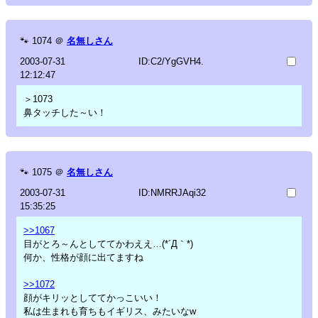
🐾
1074
＠
名無しさん
2003-07-31
ID:C2/YgGVH4.
12:12:47
＞1073
鼻タッチした～い！
🐾
1075
＠
名無しさん
2003-07-31
ID:NMRRJAqi32
15:35:25
>>1067
目がとろ～んとしててかわええ…(*´Д｀*)
何か、性格が顔に出てますね
>>1072
顔がキリッとしててかっこいい！
私は生まれも育ちもイギリス、みたいなw