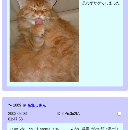
思わずサゲてしまった
🐾
1089
＠
名無しさん
2003-08-03
ID:2iPix3u2fA
01:47:58
いやいや、なにもsageんでも…。こんなに得意げなお顔で毛づく