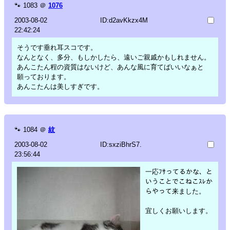
🐾
1083
＠
1076
2003-08-02
ID:d2avKkzx4M
22:42:24
そうです垂れ耳スコです。
なんとなく、多分、もしかしたら、遠いご親戚かもしれません。
あんこたん程の資質はないけど、あんな風に育てばいいなぁと
願っております。
あんこたんは美しすぎです。
🐾
1084
＠
紋
2003-08-02
ID:sxziBhrS7.
23:56:44
一応ﾌｻってるかな、と
いうことでこねこｽﾚか
らやって来ました。
宜しくお願いします。