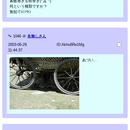
素敵過ぎる襟巻き(*´Д` *)
何という種類ですか？
無知でｽﾐﾏｾﾝ
🐾
1046
＠
名無しさん
2003-06-29
ID:Akho8Re1Mg
11:44:37
あづい…