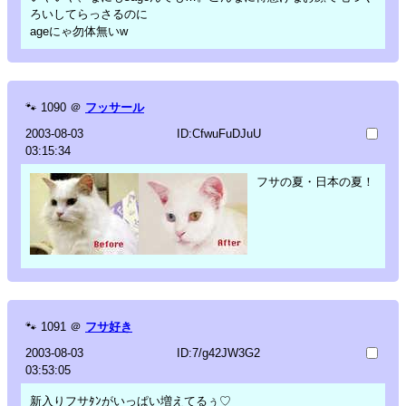
ろいしてらっさるのに
ageにゃ勿体無いw
🐾
1090
＠
フッサール
2003-08-03
ID:CfwuFuDJuU
03:15:34
フサの夏・日本の夏！
🐾
1091
＠
フサ好き
2003-08-03
ID:7/g42JW3G2
03:53:05
新入りフサﾀﾝがいっぱい増えてるぅ♡