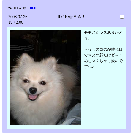
🐾
1067
＠
1060
2003-07-25
ID:1KAjpMpNR.
19:42:00
モモさんレスありがと
う。
＞うちのコのが離れ目
でマヌケ顔だけど～；
めちゃくちゃ可愛いで
すね♪