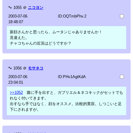
🐾
1055
＠
ニコヨン
2003-07-06
ID:OQTmbPhv.2
18:48:07
新顔さんかと思ったら、ムータンじゃありませんか！
見違えた。
チャコちゃんの近況はどうですか？
🐾
1056
＠
モサネコ
2003-07-06
ID:PHv1AgtKdA
23:04:01
>>1052
腹に手を出すと、ガブリエル＆ネコキックがセットでも
れなく付いてきます。
出すなら手ではなく、顔をオススメ。比較的寛容。しつこいと足
下にされますが。