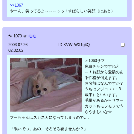
>>1067
やーん、笑ってるよ～～～ぅっ！すばらしい笑顔（はあと）
🐾
1070
＠
モモ
2003-07-26
ID:KVWLWX1g4Q
02:02:02
＞1060サマ
色白チャンですねえ
～！お顔から愛嬌のあ
る性格が伺えます。
お名前はなんですか？
うちはフジコ（♀・3
歳半）といいます。
毛量があるからサマー
カットもモフモフでう
らやましいな☆
フーちゃんはスカスカになってしまうので…。
「眠いでつ。あの、そろそろ寝ませんか？」