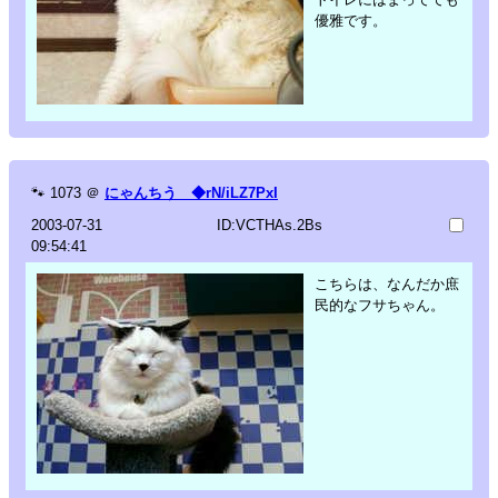
優雅です。
🐾
1073
＠
にゃんちう ◆rN/iLZ7PxI
2003-07-31
ID:VCTHAs.2Bs
09:54:41
こちらは、なんだか庶
民的なフサちゃん。