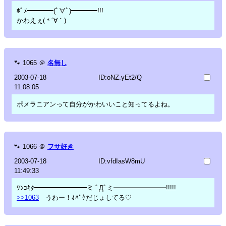
ﾎﾟﾒ━━━━(ﾟ∀ﾟ)━━━━!!!
かわえぇ(＊´∀｀)
🐾
1065
＠
名無し
2003-07-18
ID:oNZ.yEt2/Q
11:08:05
ポメラニアンって自分がかわいいこと知ってるよね。
🐾
1066
＠
フサ好き
2003-07-18
ID:vfdIasW8mU
11:49:33
ﾜﾝｺｷﾀ━━━━━━━━ミ ﾟДﾟミ━━━━━━━━!!!!!
>>1063
うわー！ｵﾊﾞｹだじょしてる♡