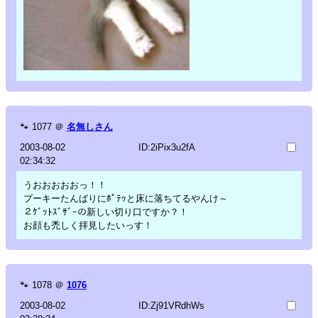
🐾
1077
＠
名無しさん
2003-08-02
ID:2iPix3u2fA
02:34:32
うおおおおおっ！！
プーキーたんばりにﾎﾟﾃｯと床に落ちてるやんけ～
２ｹﾞｯﾄｽﾞｻﾞｰの新しい切り口ですか？！
お顔も禿しく拝見したいっす！
🐾
1078
＠
1076
2003-08-02
ID:Zj91VRdhWs