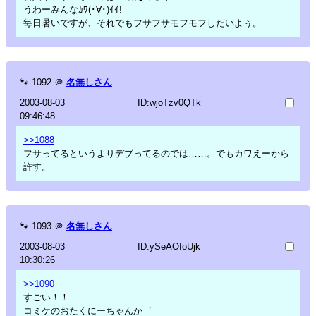
うわーみんなｶﾜ(･∀･)ｲｲ!
毎日暑いですが、それでもフサフサモフモフしたいよぅ。
🐾
1092
＠
名無しさん
2003-08-03
ID:wjoTzv0QTk
09:46:48
>>1088
フサってるというよりデブってるのでは……。でもカワえーから
許す。
🐾
1093
＠
名無しさん
2003-08-03
ID:ySeAOfoUjk
10:30:26
>>1090
すごい！！
コミケのおたくにーちゃんか゛