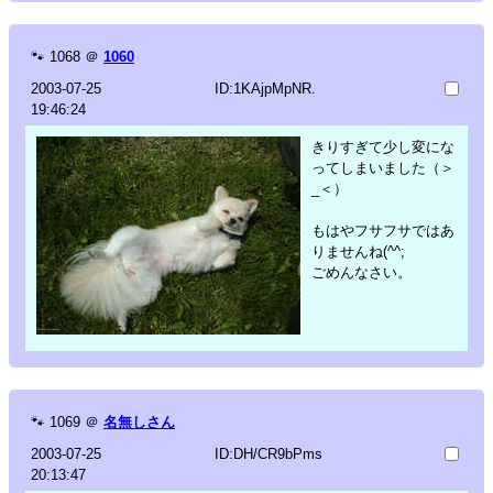
🐾
1068
＠
1060
2003-07-25
ID:1KAjpMpNR.
19:46:24
きりすぎて少し変にな
ってしまいました（＞
_＜）
もはやフサフサではあ
りませんね(^^;
ごめんなさい。
🐾
1069
＠
名無しさん
2003-07-25
ID:DH/CR9bPms
20:13:47