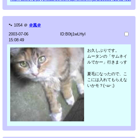
🐾
1054
＠
＠風＠
2003-07-06
ID:B0tj1wLHyI
15:08:49
お久しぶりです。
ムータンの「サムネイ
ルでかー」行きまっす
夏毛になったので、こ
こには入れてもらえな
いかモ？(･ω･;)