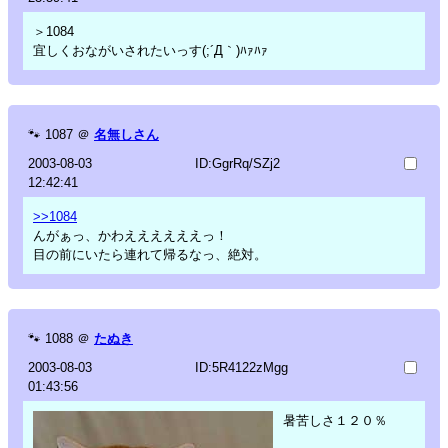
＞1084
宜しくおながいされたいっす(;´Д｀)ﾊｧﾊｧ
🐾
1087
＠
名無しさん
2003-08-03
ID:GgrRq/SZj2
12:42:41
>>1084
んがぁっ、かわええええええっ！
目の前にいたら連れて帰るなっ、絶対。
🐾
1088
＠
たぬき
2003-08-03
ID:5R4122zMgg
01:43:56
暑苦しさ１２０％