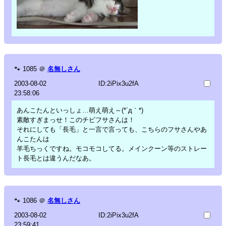
🐾
1085
＠
名無しさん
2003-08-02
ID:2iPix3u2fA
23:58:06
あんこたんといっしょ…萌え萌え～(*´д｀*)
素敵すぎまっせ！このチビフサさんは！
それにしても「長毛」と一言で言っても、こちらのフサさんやあ
んこたんは
羊毛ちっくですね。モコモコしてる。メインクーン等のストレー
ト長毛とは違うんだなあ。
🐾
1086
＠
名無しさん
2003-08-02
ID:2iPix3u2fA
23:59:41