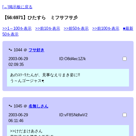
[←]掲示板に戻る
【56:6971】ひたすら ミフサフサ彡
>>1～100を表示
>>前10を表示
>>前50を表示
>>前100を表示
■最新
50を表示
🐾
1044
＠
フサ好き
2003-06-29
ID:O8d4ec1Z/k
02:09:35
あのｺｿｰﾘたんが、見事なえりまき姿に!!
う～んゴージャス♥ฺ
🐾
1045
＠
名無しさん
2003-06-29
ID:vF8SNdIwV2
06:11:46
>>けだまけあさん