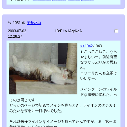
🐾
1051
＠
モサネコ
2003-07-02
ID:PHv1AgtKdA
12:28:27
>>1042
-1043
もこもここねこ、うら
やましいー。前途有望
なフサっぷりかと思わ
れ。
コソーリたんも立派で
いいなー。
メインクーンのワイル
ドな風貌に惚れた、っ
てのは同じです！
どっかのページで初めてメインを見たとき、ライオンのタテガミ
みたいな襟巻に一目ぼれでした。
それ以来仔ライオンなイメージを持ってたんですが、ま、第一印
象はアテにならないとゆーか。。。