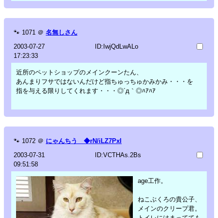
🐾
1071
＠
名無しさん
2003-07-27
ID:IwjQdLwALo
17:23:33
近所のペットショップのメインクーンたん、
あんまりフサではないんだけど指ちゅっちゅかみかみ・・・を
指を与える限りしてくれます・・・◎´д｀◎ﾊｱﾊｱ
🐾
1072
＠
にゃんちう ◆rN/iLZ7PxI
2003-07-31
ID:VCTHAs.2Bs
09:51:58
age工作。
ねこぶくろの貴公子、
メインのクリープ君。
トイレにはまってても