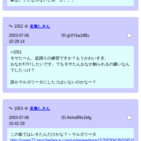
🐾
1052
＠
名無しさん
2003-07-06
ID:gUIYba18Bc
10:28:14
>1051
モサたーん、盆踊りの練習ですか？もうかわいすぎ。
おなかﾓﾌﾓﾌしたいです。でもモサたんおなか触られるの嫌いなん
でしたっけ？
誰かマルガリータにしたコはいないのかなー？
🐾
1053
＠
名無しさん
2003-07-06
ID:Akho8Re1Mg
10:42:28
この板ではレオたんだけかな？＞マルガリータ
http://users72.psychedance.com/up/renew/imgs/2/20030418/02451607_