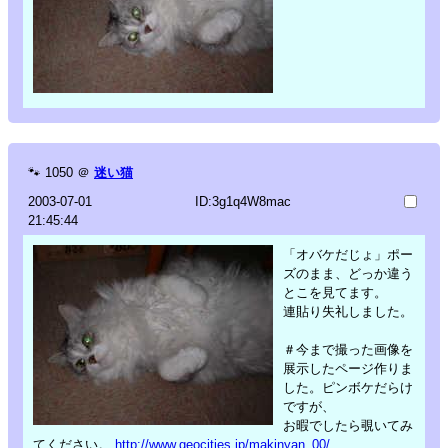
🐾
1050
＠
迷い猫
2003-07-01
ID:3g1q4W8mac
21:45:44
「オバケだじょ」ポー
ズのまま、どっか違う
とこを見てます。
連貼り失礼しました。
＃今まで撮った画像を
展示したページ作りま
した。ピンボケだらけ
ですが、
お暇でしたら覗いてみ
てください。
http://www.geocities.jp/makinyan_00/