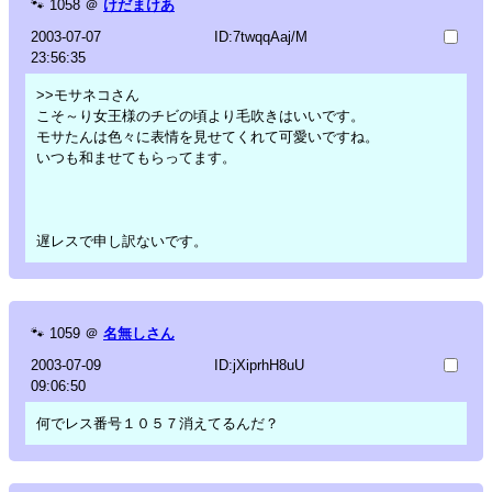
🐾
1058
＠
けだまけあ
2003-07-07
ID:7twqqAaj/M
23:56:35
>>モサネコさん
こそ～り女王様のチビの頃より毛吹きはいいです。
モサたんは色々に表情を見せてくれて可愛いですね。
いつも和ませてもらってます。
遅レスで申し訳ないです。
🐾
1059
＠
名無しさん
2003-07-09
ID:jXiprhH8uU
09:06:50
何でレス番号１０５７消えてるんだ？