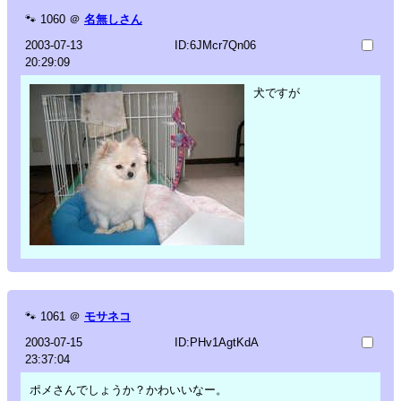
🐾
1060
＠
名無しさん
2003-07-13
ID:6JMcr7Qn06
20:29:09
犬ですが
🐾
1061
＠
モサネコ
2003-07-15
ID:PHv1AgtKdA
23:37:04
ポメさんでしょうか？かわいいなー。