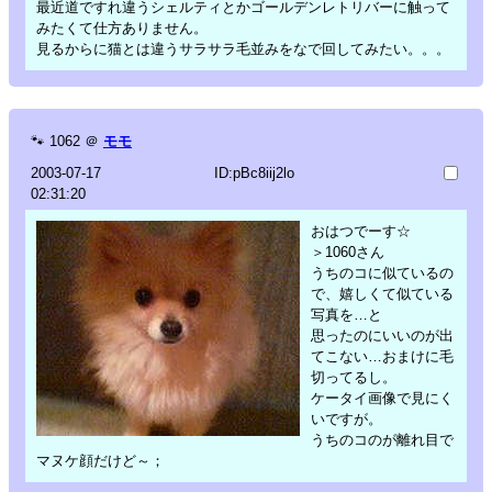
最近道ですれ違うシェルティとかゴールデンレトリバーに触って
みたくて仕方ありません。
見るからに猫とは違うサラサラ毛並みをなで回してみたい。。。
🐾
1062
＠
モモ
2003-07-17
ID:pBc8iij2lo
02:31:20
おはつでーす☆
＞1060さん
うちのコに似ているの
で、嬉しくて似ている
写真を…と
思ったのにいいのが出
てこない…おまけに毛
切ってるし。
ケータイ画像で見にく
いですが。
うちのコのが離れ目で
マヌケ顔だけど～；