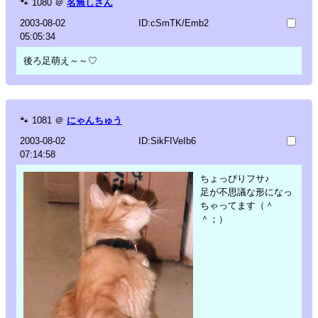
🐾
1080
＠
名無しさん
2003-08-02
ID:cSmTK/Emb2
05:05:34
後ろ足萌え～～♡
🐾
1081
＠
にゃんちゅう
2003-08-02
ID:SikFIVeIb6
07:14:58
ちょっぴりフサ♪
足が不思議な形になっ
ちゃってます（＾
＾；）