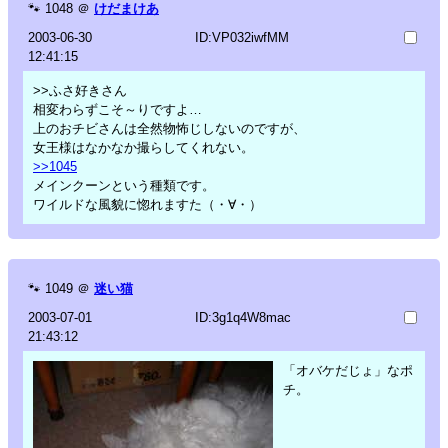
🐾
1048
＠
けだまけあ
2003-06-30
ID:VP032iwfMM
12:41:15
>>ふさ好きさん
相変わらずこそ～りですよ…
上のおチビさんは全然物怖じしないのですが、
女王様はなかなか撮らしてくれない。
>>1045
メインクーンという種類です。
ワイルドな風貌に惚れますた（・∀・）
🐾
1049
＠
迷い猫
2003-07-01
ID:3g1q4W8mac
21:43:12
「オバケだじょ」なポ
チ。