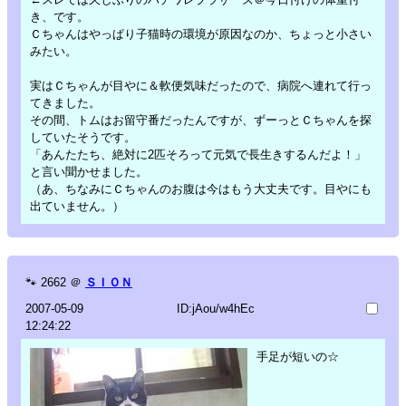
き、です。
Ｃちゃんはやっぱり子猫時の環境が原因なのか、ちょっと小さい
みたい。
実はＣちゃんが目やに＆軟便気味だったので、病院へ連れて行っ
てきました。
その間、トムはお留守番だったんですが、ずーっとＣちゃんを探
していたそうです。
「あんたたち、絶対に2匹そろって元気で長生きするんだよ！」
と言い聞かせました。
（あ、ちなみにＣちゃんのお腹は今はもう大丈夫です。目やにも
出ていません。）
🐾
2662
＠
ＳＩＯＮ
2007-05-09
ID:jAou/w4hEc
12:24:22
手足が短いの☆