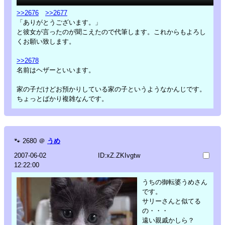
>>2676
>>2677
「ありがとうございます。」
と彼女が言ったのが聞こえたので代筆します。これからもよろし
くお願い致します。
>>2678
名前はヘザーといいます。
家の子だけどお預かりしている家の子というようなかんじです。
ちょっとばかり複雑なんです。
🐾
2680
＠
うめ
2007-06-02
ID:xZ.ZKIvgtw
12:22:00
うちの御転婆うめさん
です。
サリーさんと似てる
の・・・
遠い親戚かしら？