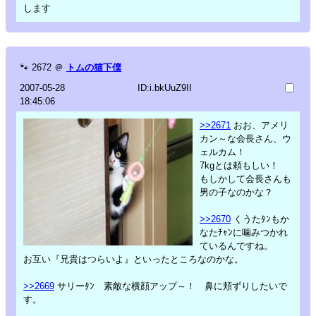
します
🐾
2672
＠
トムの猫下僕
2007-05-28
ID:i.bkUuZ9II
18:45:06
>>2671
おお、アメリ
カン～な会長さん、ウ
ェルカム！
7kgとは頼もしい！
もしかして会長さんも
男の子なのかな？
>>2670
くうたﾀﾝもか
なたﾁｬﾝに噛みつかれ
ているんですね。
お互い『兄貴はつらいよ』といったところなのかな。
>>2669
サリーﾀﾝ 素敵な横顔アップ～！ 鼻に頬ずりしたいで
す。