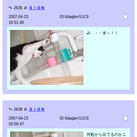
🐾
2636
＠
ＳＩＯＮ
2007-04-23
ID:6daqbmS1C6
19:51:46
み ・・水～！！
🐾
2638
＠
ＳＩＯＮ
2007-04-23
ID:6daqbmS1C6
20:59:47
何処から出てるのかニ