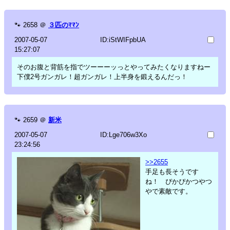
🐾
2658
＠
３匹のﾏﾏﾝ
2007-05-07
ID:iStWIFpbUA
15:27:07
そのお腹と背筋を指でツーーーッっとやってみたくなりますねー
下僕2号ガンガレ！超ガンガレ！上半身を鍛えるんだっ！
🐾
2659
＠
新米
2007-05-07
ID:Lge706w3Xo
23:24:56
>>2655
手足も長そうです
ね！ ぴかぴかつやつ
やで素敵です。