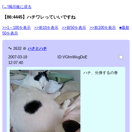
[←]掲示板に戻る
【86:4445】ハチワレっていいですね
>>1～100を表示
>>前10を表示
>>前50を表示
>>前100を表示
■最新
50を表示
🐾
2632
＠
ハナとハチ
2007-03-19
ID:VGfmWxgDoE
12:07:40
ハチ、分身するの巻