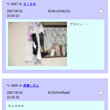
🐾
2647
＠
ＳＩＯＮ
2007-05-01
ID:lKm3cNe1Xc
15:04:10
ブラーン・・・
🐾
2648
＠
名無しさん
2007-05-01
ID:EkFeHf5akE
16:35:20
ちょｗｗｗ