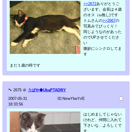
>>2672
ありがとうご
ざいます。会長は４歳
のオス（ω無し)です
トムさんの
>>2667
の
写真みてびっくり！
同じようなのがあった
のでUPさせてくださ
い
微妙にシンクロしてま
す
まだ１歳の時です
🐾
2675
＠
うばや◆UbaPTAD9lY
2007-05-31
ID:NmeYbeYr/E
18:33:56
はじめましてじゃない
けれど、仲間に入れて
下さいな…よろしくで
す。