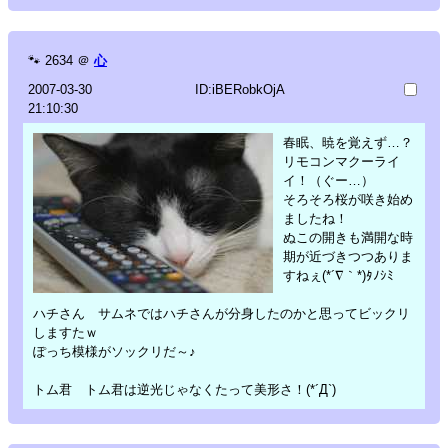
🐾
2634
＠
心
2007-03-30
ID:iBERobkOjA
21:10:30
春眠、暁を覚えず…？
リモコンマクーライ
イ！（ぐー…）
そろそろ桜が咲き始め
ましたね！
ぬこの開きも満開な時
期が近づきつつありま
すねぇ(*´∇｀*)ﾀﾉｼﾐ
ハチさん サムネではハチさんが分身したのかと思ってビックリ
しますたｗ
ぽっち模様がソックリだ～♪
トム君 トム君は逆光じゃなくたって美形さ！(*´Д`)