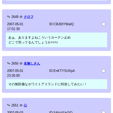
🐾
2649
＠
クロフ
2007-05-01
ID:C9UDtYWaIQ
17:01:30
あぁ、ありますよねこういうカーテン止め
どこで売ってるんでしょうかﾊｧﾊｧ
🐾
2650
＠
名無しさん
2007-05-01
ID:EnKTYSUXpA
23:26:00
その無防備なホワイトアイランドに特攻してみたい！
🐾
2651
＠
心
2007-05-03
ID:SAIyVUpZiQ