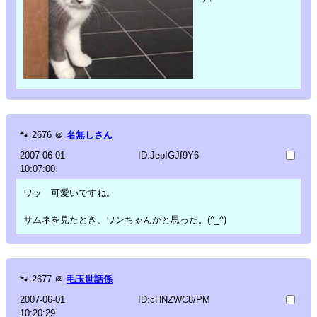
🐾
2676
＠
名無しさん
2007-06-01
ID:JepIGJf9Y6
10:07:00
ワッ 可愛いですね。
サムネを見たとき、ワンちゃんかと思った。(^_^)
🐾
2677
＠
毛玉世話係
2007-06-01
ID:cHNZWC8/PM
10:20:29