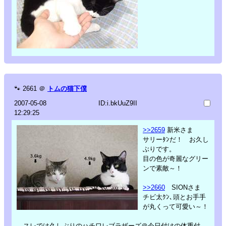
🐾
2661
＠
トムの猫下僕
2007-05-08
ID:i.bkUuZ9II
12:29:25
>>2659
新米さま
サリーﾀﾝだ！ お久し
ぶりです。
目の色が奇麗なグリー
ンで素敵～！
>>2660
SIONさま
チビ太ｸﾝ､頭とお手手
が丸くって可愛い～！
←スレでは久しぶりのハチワレブラザーズ＠今日付けの体重付