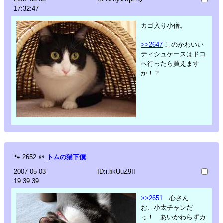
17:32:47
カゴ入り小僧。
>>2647
このかわいい
ティシュケースはドコ
へ行ったら買えます
か！？
🐾
2652
＠
トムの猫下僕
2007-05-03
ID:i.bkUuZ9II
19:39:39
>>2651
心さん
お、小太チャンだ
っ！ あいかわらずカ