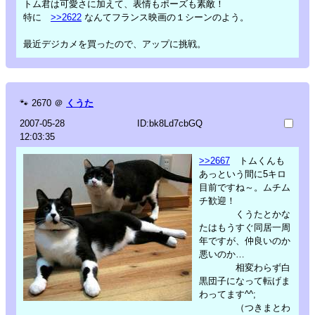
トム君は可愛さに加えて、表情もポーズも素敵！
特に
>>2622
なんてフランス映画の１シーンのよう。
最近デジカメを買ったので、アップに挑戦。
🐾
2670
＠
くうた
2007-05-28
ID:bk8Ld7cbGQ
12:03:35
>>2667
トムくんも
あっという間に5キロ
目前ですね～。ムチム
チ歓迎！
くうたとかな
たはもうすぐ同居一周
年ですが、仲良いのか
悪いのか…
相変わらず白
黒団子になって転げま
わってます^^;
（つきまとわ