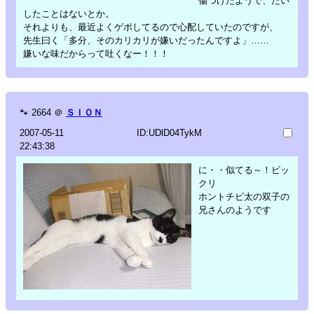
傷つけたようで、たい
したことはないとか。
それよりも、最近よくゲポしてるので心配していたのですが、
先生曰く「多分、そのカリカリが嫌いだったんですよ」……
嫌いな味だからって吐くなー！！！
🐾
2664
＠
ＳＩＯＮ
2007-05-11
ID:UDlD04TykM
22:43:38
に・・似てる～！ビッ
クリ
ホントチビ太の双子の
兄さんのようです