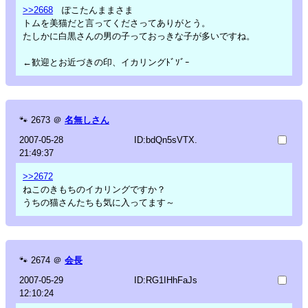
>>2668
ぽこたんままさま
トムを美猫だと言ってくださってありがとう。
たしかに白黒さんの男の子っておっきな子が多いですね。
←歓迎とお近づきの印、イカリングﾄﾞｿﾞｰ
🐾
2673
＠
名無しさん
2007-05-28
ID:bdQn5sVTX.
21:49:37
>>2672
ねこのきもちのイカリングですか？
うちの猫さんたちも気に入ってます～
🐾
2674
＠
会長
2007-05-29
ID:RG1IHhFaJs
12:10:24