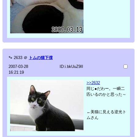
🐾
2633
＠
トムの猫下僕
2007-03-28
ID:i.bkUuZ9II
16:21:19
>>2632
同じ●だわー。一瞬二
匹いるのかと思った～
←美猫に見える逆光ト
ムさん