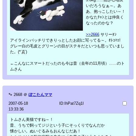
いだろうなぁ～。あ
あ、抱っこしたい～！
かなたﾁｬﾝとは仲良く
なったのかな？
>>2666
サリーﾀﾝ
アイラインバッチリできりっとしたお顔に写ってる～。ｵﾄｺﾏｴ!
グレー白の毛皮とグリーンの目がステキだといつも思っていまし
た。(*´Д`)
←こんなにスマートだったのも今は昔（去年の11月頃）……のト
ムさん
🐾
2668
＠
ぽこたんママ
2007-05-18
ID:IhPat7Zq1I
13:33:36
トムさん美猫ですね～！
昔、うちで飼ってジジという子にそっくりでなんだか
懐かしい。ぬいぐるみもおんなじだあ！