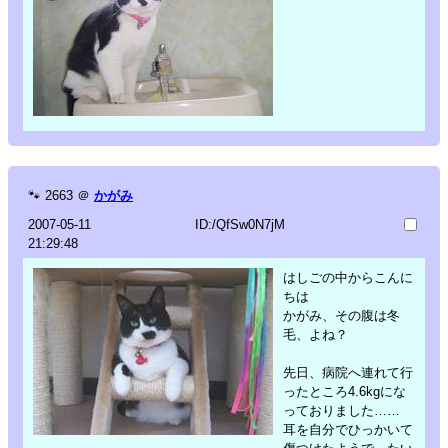
🐾
2663
＠
かがみ
2007-05-11
ID:/QfSw0N7jM
21:29:48
はしごの中からこんに
ちは
かがみ、その腹は冬
毛、よね？
先日、病院へ連れて行
ったところ4.6kgにな
っておりました……
耳を自分でひっかいて