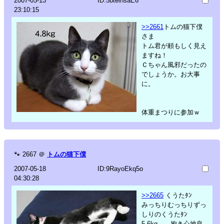
2007-05-13
ID:5bteinsaE6
23:10:15
>>2661
トムの猫下僕
さま
トム君が頼もしく見え
ますね！
Ｃちゃん風邪だったの
でしょうか。お大事
に。
体重まつりに参加ｗ
🐾
2667
＠
トムの猫下僕
2007-05-18
ID:9RayoEkq5o
04:30:28
>>2665
くうたﾀﾝ
みっちりむっちりずっ
しりのくうたﾀﾝ
5.6kg……抱き心地良