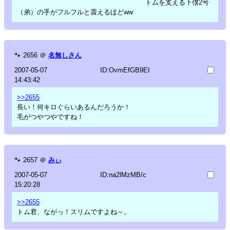
トムを支える下僕2号
（弟）の手がフルフルと震えるほどww
🐾
2656
＠
名無しさん
2007-05-07
ID:OvmEfGB9EI
14:43:42
>>2655
長い！何キロぐらいあるんだろうか！
毛がつやつやですね！
🐾
2657
＠
みぃ
2007-05-07
ID:na2lMzMB/c
15:20:28
>>2655
トム君、ながっ！スリムですよね～。