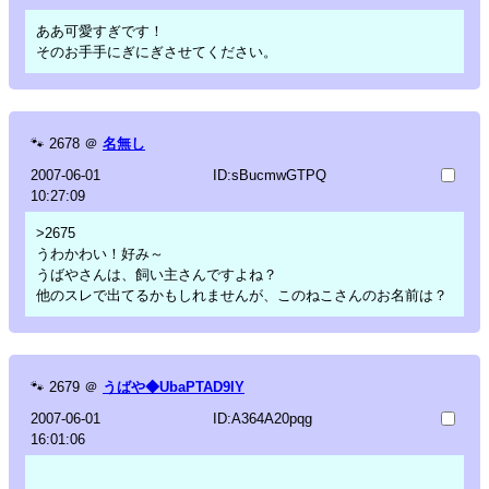
ああ可愛すぎです！
そのお手手にぎにぎさせてください。
🐾
2678
＠
名無し
2007-06-01
ID:sBucmwGTPQ
10:27:09
>2675
うわかわい！好み～
うばやさんは、飼い主さんですよね？
他のスレで出てるかもしれませんが、このねこさんのお名前は？
🐾
2679
＠
うばや◆UbaPTAD9lY
2007-06-01
ID:A364A20pqg
16:01:06