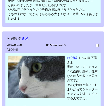
かかりつけの動物病院の先生に「白黒の子は大きくなるよ。」
と言われましたが、本当だったみたいです。
ジジは元ノラだったので子猫の頃はガリガリだったのに
うちの子になってからはみるみる大きくなり、体重5.5ｋｇありま
したよ！
🐾
2669
＠
新米
2007-05-20
ID:5bteinsaE6
03:04:41
>>2667
トムの猫下僕
さま
実は、笑ってしまうよ
うな面白い顔や、仕草
などの方が多いと思う
のですが
そんな時ほど焦ってし
まいがちでシャッター
チャンスを逃しまくっ
てるんですよ。