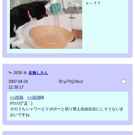
ャ～？？
🐾
2639
＠
名無しさん
2007-04-24
ID:yiTIQJ4zcI
12:39:17
>>2636
、
>>2638
様
ｶﾜｴｴｴ(*´Д｀)
そのうちシャワーとドボボーと切り替え自由自在にしそうないき
おいですね