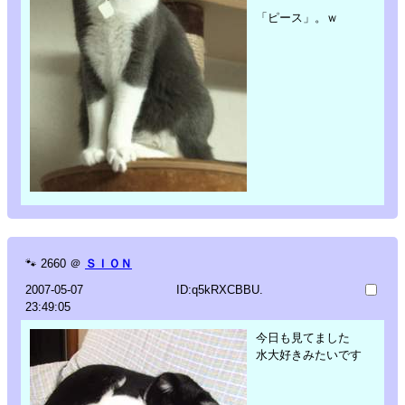
「ピース」。ｗ
🐾
2660
＠
ＳＩＯＮ
2007-05-07
ID:q5kRXCBBU.
23:49:05
今日も見てました
水大好きみたいです