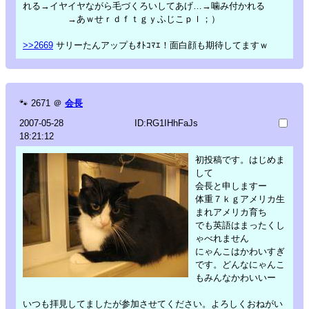
れる→イヤイヤながら毛づくろいしてあげ…→噛み付かれる
→あｗせｒｄｆｔｇｙふじこｐｌ；）
>>2669
サリーたんアップもｵﾄｺﾏｴ！面白顔も期待してますｗ
🐾
2671
＠
会長
2007-05-28
ID:RG1IHhFaJs
18:21:12
初投稿です。はじめま
して
会長と申しますー
体重７ｋｇアメリカ生
まれアメリカ育ち
でも英語はまったくし
ゃべれません
にゃんこはかわいすぎ
です。どんなにゃんこ
もみんなかわいいー
いつも拝見してましたが参加させてください。よろしくおねがい