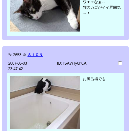
ワエエなぁ～
竹のカゴがイイ雰囲気
～！
🐾
2653
＠
ＳＩＯＮ
2007-05-03
ID:TSAWTy8hCA
23:47:42
お風呂場でも