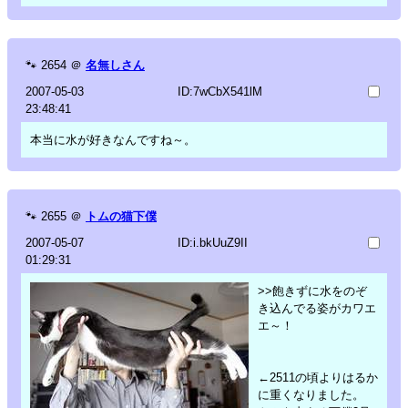
🐾
2654
＠
名無しさん
2007-05-03
ID:7wCbX541lM
23:48:41
本当に水が好きなんですね～。
🐾
2655
＠
トムの猫下僕
2007-05-07
ID:i.bkUuZ9II
01:29:31
>>飽きずに水をのぞ
き込んでる姿がカワエ
エ～！
←2511の頃よりはるか
に重くなりました。