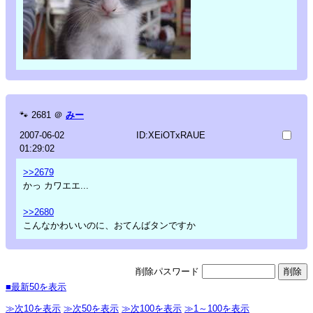
🐾
2681
＠
みー
2007-06-02
ID:XEiOTxRAUE
01:29:02
>>2679
かっ カワエエ...
>>2680
こんなかわいいのに、おてんばタンですか
削除パスワード
■最新50を表示
≫次10を表示
≫次50を表示
≫次100を表示
≫1～100を表示