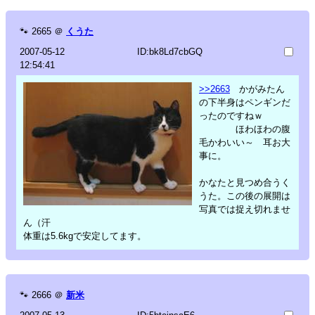
🐾
2665
＠
くうた
2007-05-12
ID:bk8Ld7cbGQ
12:54:41
>>2663
かがみたん
の下半身はペンギンだ
ったのですねｗ
ほわほわの腹
毛かわいい～ 耳お大
事に。
かなたと見つめ合うく
うた。この後の展開は
写真では捉え切れませ
ん（汗
体重は5.6kgで安定してます。
🐾
2666
＠
新米