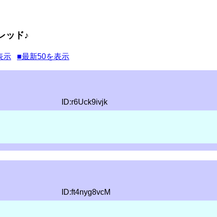
レッド♪
表示
■最新50を表示
ID:r6Uck9ivjk
ID:ft4nyg8vcM