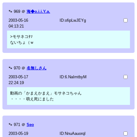
🐾
969
＠
海◆o.i.i.Y.a.
2003-05-16
ID:ofipLwJEYg
04:13:21
>モサネコﾀｿ
ないちょ（ｗ
🐾
970
＠
名無しさん
2003-05-17
ID:6.NaImtbyM
22:24:19
動画の「かまえかまえ」モサネコちゃん
・・・・萌え死にました
🐾
971
＠
Seo
2003-05-19
ID:NnuAauorqI