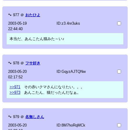
🐾
977
＠
おたひよ
2003-05-19
ID:z3.4nr3uks
22:44:40
本当だ、あんこたん猫みた～い♪
🐾
978
＠
フサ好き
2003-05-20
ID:GqyzAJTQNw
02:17:52
>>971
その赤いクマさんになりたい。。。
>>973
あんこたん、猫だったんだなぁ。
🐾
979
＠
名無しさん
2003-05-20
ID:8M7hoRqMCk