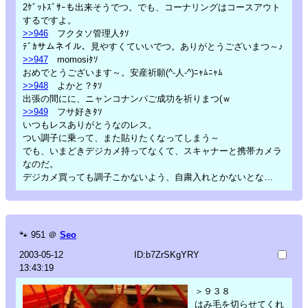
2ｹﾞｯﾄｽﾞｻｰも出来そうでつ。でも、コーナリングはコースアウト
するですよ。
>>946
フクタソ管理人ﾀｿ
ﾃﾞｶサムネイル、見やすくていいでつ。ありがとうございまつ～♪
>>947
momosiﾀｿ
おめでとうございます～。安産祈願(^-人-^)ﾆｬﾑﾆｬﾑ
>>948
よかと？ﾀｿ
出張の間にに、ニャンコナンパご成功を祈りまつ(ｗ
>>949
フサ好きﾀｿ
いつもレスありがとうなのレス。
つい調子に乗って、また貼りたくなってしまう～
でも、いまどきデジカメ持ってなくて、スキャナーと携帯カメラ
なのだ。
デジカメ買っても調子こかないよう、自粛入れとかないとな…
🐾
951
＠
Seo
2003-05-12
ID:b7ZrSKgYRY
13:43:19
＞９３８
はみ毛を切らせてくれ