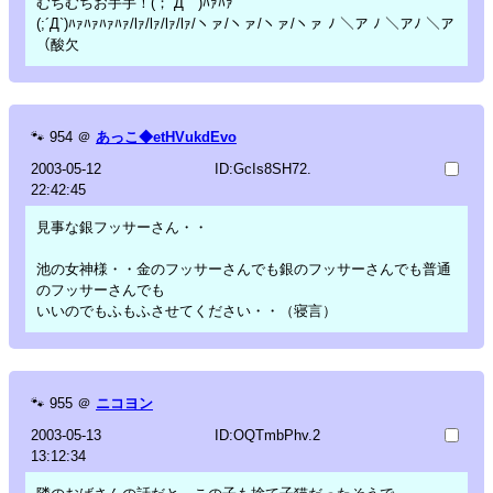
むちむちお手手！(；´Д｀)ﾊｧﾊｧ
(;´Д`)ﾊｧﾊｧﾊｧﾊｧ/lｧ/lｧ/lｧ/lｧ/ヽァ/ヽァ/ヽァ/ヽァ ﾉ ＼ア ﾉ ＼アﾉ ＼ア
（酸欠
🐾
954
＠
あっこ◆etHVukdEvo
2003-05-12
ID:GcIs8SH72.
22:42:45
見事な銀フッサーさん・・
池の女神様・・金のフッサーさんでも銀のフッサーさんでも普通
のフッサーさんでも
いいのでもふもふさせてください・・（寝言）
🐾
955
＠
ニコヨン
2003-05-13
ID:OQTmbPhv.2
13:12:34