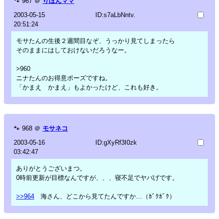
🐾
967
＠
りぼんママ
2003-05-15
ID:s7aLbNntv.
20:51:24
モサたんの生後２週間目なぞ、うっかり見てしまったら
そのままにはしておけないだろうなー。
>960
ニナたんのお得意ポーズですね。
「かまえ かまえ」もよかったけど、これも好き。
🐾
968
＠
モサネコ
2003-05-16
ID:gXyRf3I0zk
03:42:47
ありがとうございまつ。
0時前更新が目標なんですが、、、寝不足でヤバげです。
>>964
海さん、どこから見てたんですか…（ｶﾞｸｶﾞｸ）