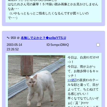
はなたれさん宅の豪華！５ﾌｻ揃い踏み画像とかお見かけしません
なあ･･･
（いやもっともっとご指名したくなるんですが図々しいの
で･･･）
🐾
959
＠
名無しでよかと？◆xz0p/YTS.U
2003-05-14
ID:5vmpciDMrQ
23:26:52
今日は、白房ﾀﾝだけﾊｹ
ｰﾝ！
今日は、雨が上がっ
て、お散歩帰りをキャ
ッチ！
>>957
の茶房ﾀﾝのクー
ルな顔と違って、目が
よってて、ちとぬけて
る感じがいい！
早くなでなでしたいぞ
ぉ(；´Д｀)ﾊｧﾊｧ