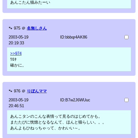
あんこたん猫みたーい
🐾
975
＠
名無しさん
2003-05-19
ID:bbbqr4AK86
20:19:33
>>974
ﾜﾛﾀ
確かに。
🐾
976
＠
りぼんママ
2003-05-19
ID:B7w2J6WUuc
20:46:51
あんこタンのこんな表情って見るのはじめてかも。
またたびに恍惚となるなんて、ほんと猫らしい。。。
あんよもひねっちゃって、かわいい～。