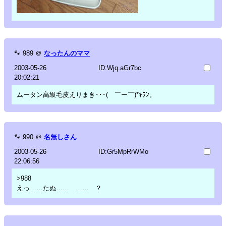
🐾
989
＠
なったんのママ
2003-05-26
ID:Wjq.aGr7bc
20:02:21
ムータン高級毛皮えりまき･･･( ￣ー￣)*ｷﾗﾝ。
🐾
990
＠
名無しさん
2003-05-26
ID:Gr5MpRrWMo
22:06:56
>988
えっ……たぬ…… …… ？