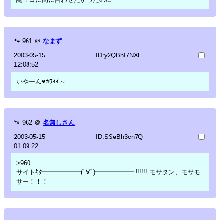
🐾
961
＠
なまず
2003-05-15
ID:y2QBhI7NXE
12:08:52
いやーん♥ｶﾜｲｲ～
🐾
962
＠
名無しさん
2003-05-15
ID:SSeBh3cn7Q
01:09:22
>960
サイトｷﾀ━━━━━━(ﾟ∀ﾟ)━━━━━━ !!!!!! モサタン、モサモ
サー！！！