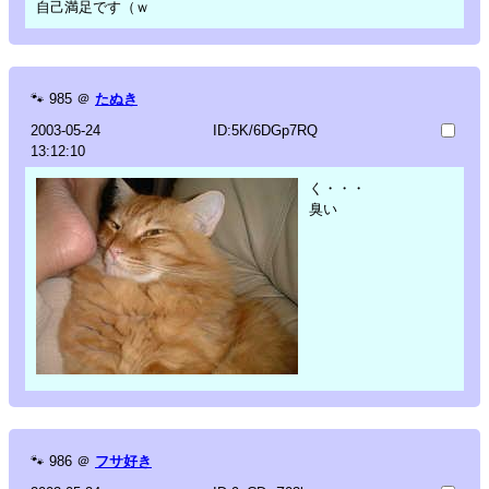
自己満足です（ｗ
🐾
985
＠
たぬき
2003-05-24
ID:5K/6DGp7RQ
13:12:10
く・・・
臭い
🐾
986
＠
フサ好き