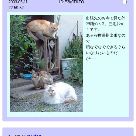
2003-05-11
ID:E3k0TlLTO.
22:59:52
出張先のお寺で見た外
ﾌｻ猫ﾀﾝ×２、三毛ﾀﾝ×
１です。
ある程度長期出張なの
で
頭なでなでできるぐら
いなりたいものだ
が･･･