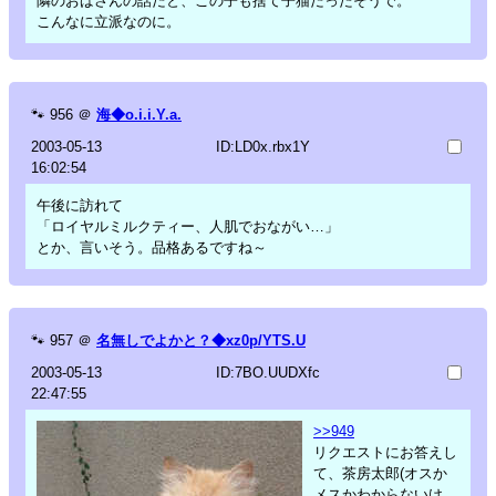
隣のおばさんの話だと、この子も捨て子猫だったそうで。
こんなに立派なのに。
🐾
956
＠
海◆o.i.i.Y.a.
2003-05-13
ID:LD0x.rbx1Y
16:02:54
午後に訪れて
「ロイヤルミルクティー、人肌でおながい…」
とか、言いそう。品格あるですね～
🐾
957
＠
名無しでよかと？◆xz0p/YTS.U
2003-05-13
ID:7BO.UUDXfc
22:47:55
>>949
リクエストにお答えし
て、茶房太郎(オスか
メスかわからないけ