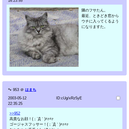
16:23:55
隣のフサたん。
最近、ときどき窓から
ウチに入ってくるよう
になりますた。
🐾
953
＠
はまち
2003-05-12
ID:cUg/xRz5yE
22:35:25
>>952
高貴なお顔！(；´Д｀)ﾊｧﾊｧ
ゴージャスフッサー！(；´Д｀)ﾊｧﾊｧ