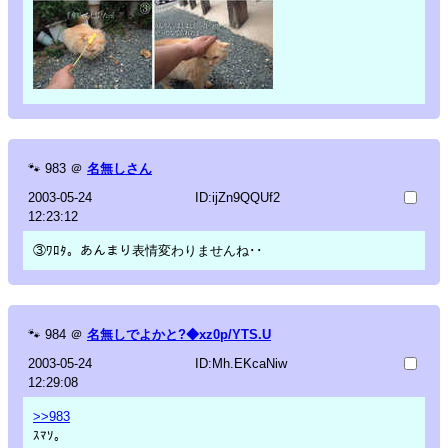
🐾
983
＠
名無しさん
2003-05-24
ID:ijZn9QQUf2
12:23:12
③ﾜﾛﾀ。あんまり表情変わりませんね･･
🐾
984
＠
名無しでよかと?◆xz0p/YTS.U
2003-05-24
ID:Mh.EKcaNiw
12:29:08
>>983
ｽﾏｿ。