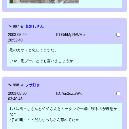
🐾
997
＠
名無しさん
2003-05-29
ID:Gr5MpRrWMo
20:52:40
毛のカオスと化してますな。
いや、毛プールとでも言いましょうか
🐾
998
＠
フサ好き
2003-05-30
ID:7on2oz.zWk
03:40:46
ﾎﾝﾄは風っちさんとﾊﾟﾊﾟさんとムータンで一緒に寝るのが理想か
な？
Σ(ﾟдﾟlll)・・・だんなっちさん忘れてたｗ