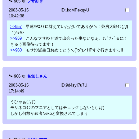
🐾
965
＠
フサ好き
2003-05-15
ID:.kdMPexqyU
10:42:38
>>957
早速ﾘｸｴｽﾄに答えていただいてありが㌧！茶房太郎ﾀﾝ(;´Д
｀)ﾊｧﾊｧ
>>959
こんなフサﾀﾝと道で出会った事ないなぁ。ﾅﾃﾞﾅﾃﾞ＆にく
きゅう画像待ってます！
>>960
モサﾀﾝ誕生日おめでとう＼(^o^)／HPすぐ行きますっ!!
🐾
966
＠
名無しさん
2003-05-15
ID:9d4syI7u7U
17:14:49
うひゃぁ(;´Д`)
モサネコﾀﾝのマニアとしてはチェックしないと(;´Д`)
しかし何故か猛者Nekoと変換されてしまう