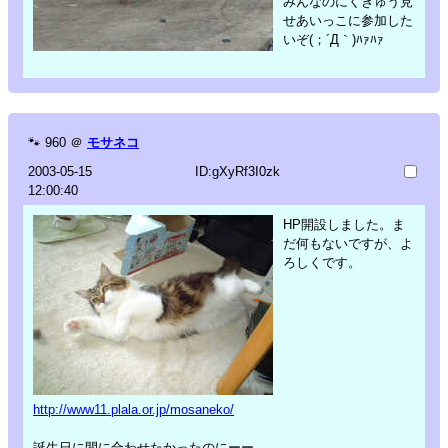
みんなのにくきゅう見
せあいっこに参加した
いぞ(；´Д｀)ﾊｧﾊｧ
🐾
960
＠
モサネコ
2003-05-15
ID:gXyRf3I0zk
12:00:40
HP開設しました。ま
だ何もないですが、よ
ろしくです。
http://www11.plala.or.jp/mosaneko/
誕生日に間に合わせたかったのにーー