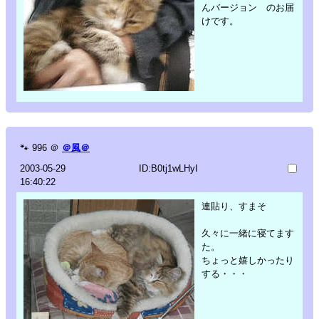
んバージョン のお届
けです。
🐾
996
＠
＠風＠
2003-05-29
ID:B0tj1wLHyI
16:40:22
連貼り、すまそ
久々に一緒に寝てます
た。
ちょっと嬉しかったり
する・・・