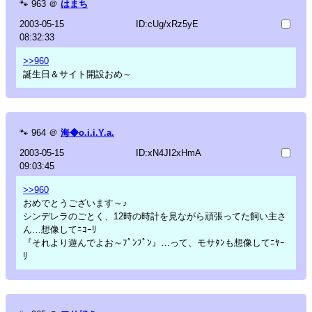
🐾
963
＠
はまち
2003-05-15
ID:cUg/xRz5yE
08:32:33
>>960
誕生日＆サイト開設おめ～
🐾
964
＠
海◆o.i.i.Y.a.
2003-05-15
ID:xN4JI2xHmA
09:03:45
>>960
おめでとうございます～♪
シンデレラのごとく、12時の時計を見ながら頑張ってた飼い主さ
ん…想像してﾆｺｰﾘ
『それより遊んでよお～ﾌﾟﾝﾌﾟﾝ』…って、モサﾀﾝも想像してﾆﾔｰ
ﾘ