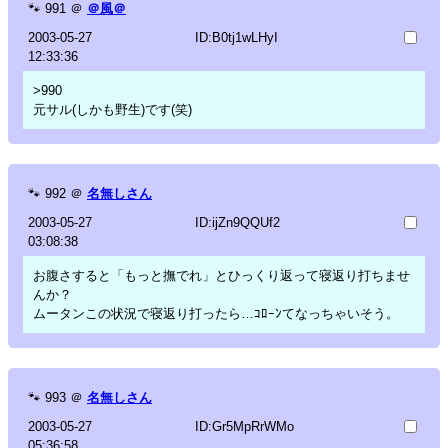
🐾
991
＠
＠風＠
2003-05-27
ID:B0tj1wLHyI
12:33:36
>990
元サル(しかも野生)です(笑)
🐾
992
＠
名無しさん
2003-05-27
ID:ijZn9QQUf2
03:08:38
お腹さすると「もっと撫でれ」とひっくり返って寝返り打ちませ
んか？
ムータンこの状況で寝返り打ったら…ｺﾛｰﾝてなっちゃいそう。
🐾
993
＠
名無しさん
2003-05-27
ID:Gr5MpRrWMo
05:36:58