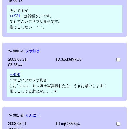
16:00:13
今更ですが
>>931
は雑種タンです。
でもすごいフサフサ具合です。
抱っこしたい・・・。
🐾
980
＠
フサ好き
2003-05-21
ID:3xol3dVkOs
03:28:44
>>979
＞すごいフサフサ具合
(;´Д｀)ﾊｧﾊｧ もしまた写真撮れたら、うｐお願いします！
抱っこしてる所とか。。。♥
🐾
981
＠
くんにー
2003-05-21
ID:o/jCi5M5gU