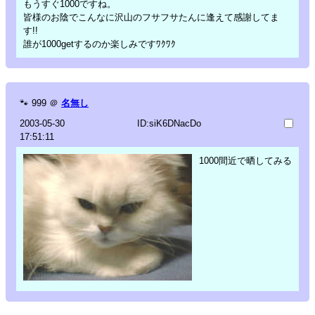
もうすぐ1000ですね。
皆様のお陰でこんなに沢山のフサフサたんに逢えて感謝してま
す!!
誰が1000getするのか楽しみですﾜｸﾜｸ
🐾
999
＠
名無し
2003-05-30
ID:siK6DNacDo
17:51:11
1000間近で晒してみる