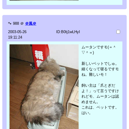
🐾
988
＠
＠風＠
2003-05-26
ID:B0tj1wLHyI
19:11:24
ムータンですモ(＝＾
▽＾＝)
新しいベットでしゅ。
細くなって寝るですモ
ね。難しいモ！
飼い主は「爪とぎだ
よ！」って言うですけ
れどモ、ムータンは認
めません。
これは、ベットです。
はい。