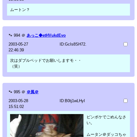
ムートン？
🐾
994
＠
あっこ◆etHVukdEvo
2003-05-27
ID:GcIs8SH72.
22:46:39
次はダブルベッドでお願いしますモ・・
（笑）
🐾
995
＠
＠風＠
2003-05-28
ID:B0tj1wLHyI
15:51:02
ピンボケでごめんなさ
い。
ムータン＠ダッコちゃ