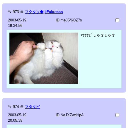
🐾
973
＠
フクタソ◆jkFukutaso
2003-05-19
ID:meJ5/6OZ7s
19:34:56
ﾏﾀﾀﾀﾋﾞしゅきしゅき
🐾
974
＠
マタタビ
2003-05-19
ID:NaJXZwdHpA
20:05:39