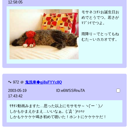
12:58:05
モサネコﾀﾝお誕生日お
めでとうでつ。若さが
ﾏﾌﾞｼｲでつよ。
雨降り～でとってもね
むた～いカカオです。
🐾
972
＠
鬼洗車◆gj8sFYYc8Q
2003-05-19
ID:e6WSSRnuTA
17:43:42
ﾓｻﾀﾝ動画みますた…思った以上にモサモサ～ヽ(´ー｀)ノ
しかもかまえかまえ…いいなぁ。(;´Д｀)ﾊｧﾊｧ
しかもケケケケ鳴き初めて聴いた！ホントにケケケケだ！