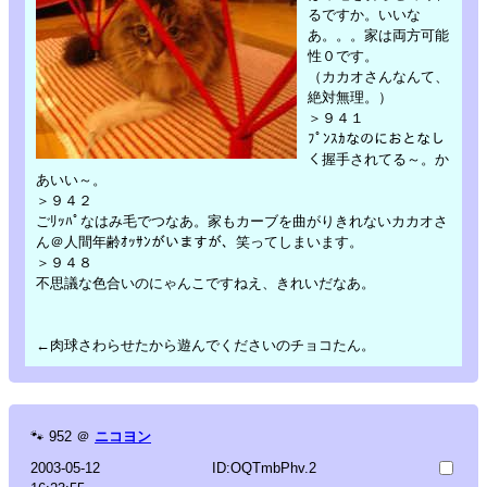
るですか。いいな
あ。。。家は両方可能
性０です。
（カカオさんなんて、
絶対無理。）
＞９４１
ﾌﾟﾝｽｶなのにおとなし
く握手されてる～。か
あいい～。
＞９４２
ごﾘｯﾊﾟなはみ毛でつなあ。家もカーブを曲がりきれないカカオさ
ん＠人間年齢ｵｯｻﾝがいますが、笑ってしまいます。
＞９４８
不思議な色合いのにゃんこですねえ、きれいだなあ。
←肉球さわらせたから遊んでくださいのチョコたん。
🐾
952
＠
ニコヨン
2003-05-12
ID:OQTmbPhv.2