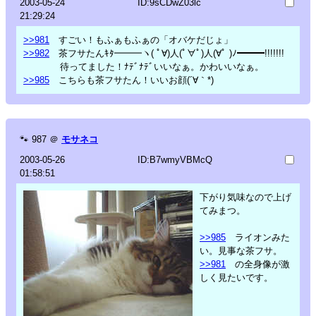
2003-05-24
ID:9sCDwZ03lc
21:29:24
>>981
すごい！もふぁもふぁの「オバケだじょ」
>>982
茶フサたんｷﾀ━━━ヽ( ﾟ∀)人(ﾟ∀ﾟ)人(∀ﾟ )ﾉ━━━!!!!!!!
待ってました！ﾅﾃﾞﾅﾃﾞいいなぁ。かわいいなぁ。
>>985
こちらも茶フサたん！いいお顔(´∀｀*)
🐾
987
＠
モサネコ
2003-05-26
ID:B7wmyVBMcQ
01:58:51
下がり気味なので上げ
てみまつ。
>>985
ライオンみた
い。見事な茶フサ。
>>981
の全身像が激
しく見たいです。