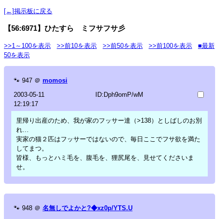
[←]掲示板に戻る
【56:6971】ひたすら ミフサフサ彡
>>1～100を表示
>>前10を表示
>>前50を表示
>>前100を表示
■最新
50を表示
🐾
947
＠
momosi
2003-05-11
ID:Dph9omP/wM
12:19:17
里帰り出産のため、我が家のフッサー達（>138）としばしのお別
れ…
実家の猫２匹はフッサーではないので、毎日ここでフサ欲を満た
してまつ。
皆様、もっとハミ毛を、腹毛を、狸尻尾を、見せてくださいま
せ。
🐾
948
＠
名無しでよかと?◆xz0p/YTS.U