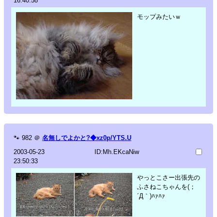
16:40:58
モップみたいｗ
🐾
982
＠
名無しでよかと?◆xz0p/YTS.U
2003-05-23
ID:Mh.EKcaNiw
23:50:33
やっとこさー出張先の
ふさねこちゃんを(；
´Д｀)ﾊｧﾊｧ