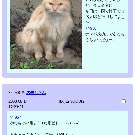
ど、今日命名)！
今日は、雨で軒下で白
房太郎とﾏﾀｰﾘしてまし
た。
>>950
ナンパ成功まであとも
うちょいだなー｡
🐾
958
＠
名無しさん
2003-05-14
ID:ijZn9QQUf2
12:23:51
>>957
やわらかい毛とｸｰﾙな眼差し･･･ｽﾃｷ（ﾎﾟ
最近みっころさん宅の美人姉妹とか