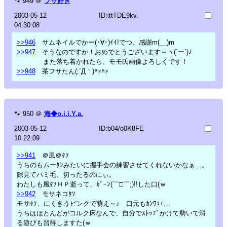
🐾
949
＠
フサ好き
2003-05-12
ID:ittTDE9kv.
04:30:08
>>946
サムネイルでかー(･∀･)ｲｲ!でつ。感謝m(__)m
>>947
そうなのですか！おめでとうございます～ヽ(´ー`)ﾉ
また落ち着かれたら、モモ氏画像よろしくです！
>>948
茶フサたん(;´Д｀)ﾊｧﾊｧ
🐾
950
＠
海◆o.i.i.Y.a.
2003-05-12
ID:b04/o0K8FE
10:22:09
>>941
＠風＠ﾀｿ
うちのもムーﾀﾝみたいに握手会の練習させてくれないかなぁ…。
隙見てハミ毛、切ったるのにぃ。
わたしも風ﾀｿＨＰ逝って、ｶﾞｰﾝ(￣□￣;)!!した口(ｗ
>>942
モサネコﾀｿ
モサﾀｿ、にくきうピンクで萌え～♪ 口元もｶﾝﾜｴｴ…
うちはほとんどがコルク床なんで、自分でｽﾄｯﾌﾟかけて勢いで滑
る遊びも習得しますた(ｗ