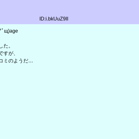
ID:i.bkUuZ9II
щ)age
した。
ですが、
コミのようだ…