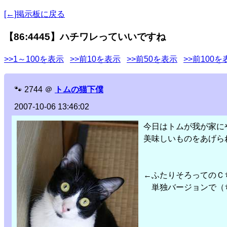
[←]掲示板に戻る
【86:4445】ハチワレっていいですね
>>1～100を表示
>>前10を表示
>>前50を表示
>>前100を
🐾
2744
＠
トムの猫下僕
2007-10-06 13:46:02
今日はトムが我が家に
美味しいものをあげら
←ふたりそろってのＣ
単独バージョンで（