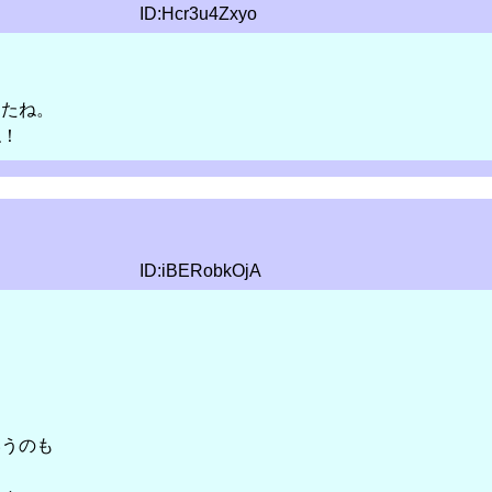
ID:Hcr3u4Zxyo
したね。
ね！
ID:iBERobkOjA
いうのも