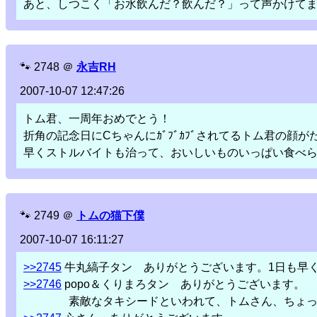
あと、しつこく「お水飲んだ？飲んだ？」って声かけて
🐾
2748
＠
永吉RH
2007-10-07 12:47:26
トム君、一周年おめでとう！
折角の記念日にCちゃんにｶﾞﾌﾞｶﾌﾞされてるトム君の顔
早くストルバイトも治って、おいしいものいっぱい食べ
🐾
2749
＠
トムの猫下僕
2007-10-07 16:11:27
>>2745
牛丸縞子タン ありがとうございます。1日も早
>>2746
popo＆くりまろタン ありがとうございます。
素敵なタキシードといわれて、トムさん、ちょっと