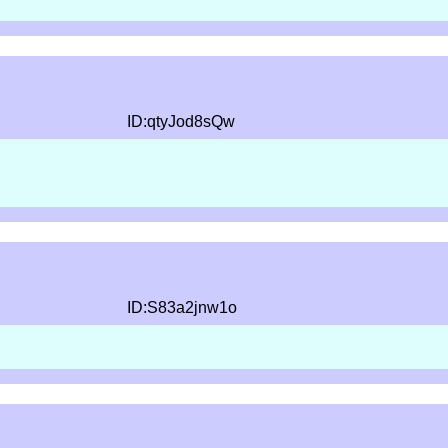
ID:qtyJod8sQw
ID:S83a2jnw1o