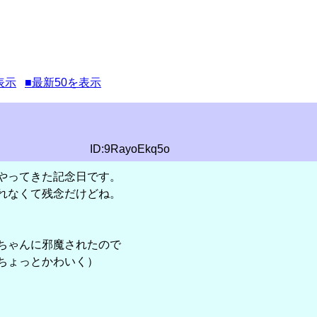
表示
■最新50を表示
ID:9RayoEkq5o
やってきた記念日です。
れなくて残念だけどね。
ちゃんに邪魔されたので
ちょっとかわいく）