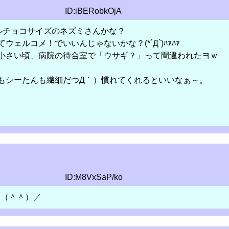
ID:iBERobkOjA
ルチョコサイズのネズミさんかな？
ェルコメ！でいいんじゃないかな？(*´Д`)ﾊｧﾊｧ
小さい頃、病院の待合室で「ウサギ？」って間違われたヨｗ
もシーたんも繊細だつД｀）慣れてくれるといいなぁ～。
ID:M8VxSaP/ko
＼（＾＾）／