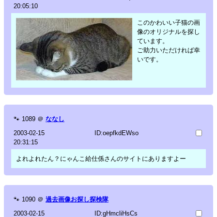
20:05:10
このかわいい子猫の画
像のオリジナルを探し
ています。
ご助力いただければ幸
いです。
🐾
1089
＠
ななし
2003-02-15
ID:oepfkdEWso
20:31:15
よれよれたん？にゃんこ給仕係さんのサイトにありますよー
🐾
1090
＠
過去画像お探し探検隊
2003-02-15
ID:gHmcliHsCs