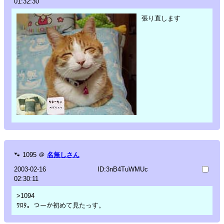
01:32:30
張り直します
🐾
1095
＠
名無しさん
2003-02-16
ID:3nB4TuWMUc
02:30:11
>1094
ﾜﾛﾀ。つーか初めて見たっす。