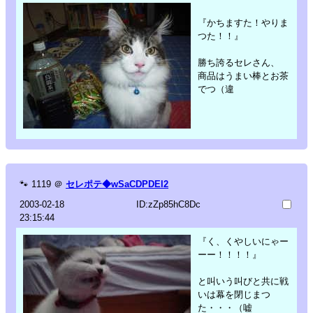
『かちますた！やりま
つた！！』
勝ち誇るセレさん、
商品はうまい棒とお茶
でつ（違
🐾
1119
＠
セレポテ◆wSaCDPDEl2
2003-02-18
ID:zZp85hC8Dc
23:15:44
『く、くやしいにゃー
ーー！！！！』
と叫いう叫びと共に戦
いは幕を閉じまつ
た・・・（嘘