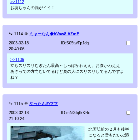
>>1112
お坊ちゃんの顔がイイ！
🐾
1114
＠
ミャーなん◆hVaw8.AZmE
2003-02-18
ID:S05twTpJdg
20:40:06
>>1106
立ちスリスリむぎたん最高～しっぽかわええ、お腹かわええ
あさっての方向むいてるけど奥の人にスリスリしてるんですよ
ね？
🐾
1115
＠
なったんのママ
2003-02-18
ID:mNGIqIkKRo
21:10:24
北国弘前の２月も後半
になると雪もだいぶ溶