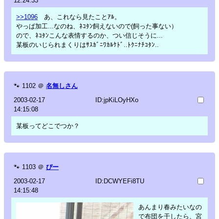
12:24:33
>>1096
あ、これなら見たことｱﾙ。
やっぱ加工...なのね、ﾈｺﾀﾝ飼えないので(飼った事ない）
ので、ﾈｺﾀﾝこんな表情するのか、つい信じそうに...
某板のいじられまくりはｻｽｶﾞﾆﾜｶﾙｹﾄﾞ..ﾄｸﾆﾅﾁｺﾀﾝ..
🐾
1102
＠
名無しさん
2003-02-17
ID:jpKiLOyHXo
14:15:08
某板ってどこでつか？
🐾
1103
＠
ぴー
2003-02-17
ID:DCWYEFi8TU
14:15:48
あんまり春みたいなの
で布団を干したら、宮