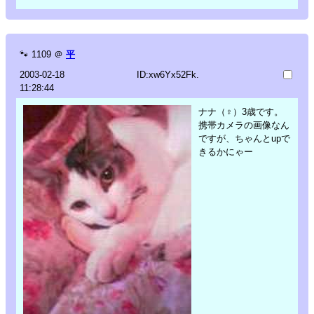
🐾
1109
＠
平
2003-02-18
ID:xw6Yx52Fk.
11:28:44
ナナ（♀）3歳です。
携帯カメラの画像なん
ですが、ちゃんとupで
きるかにゃー