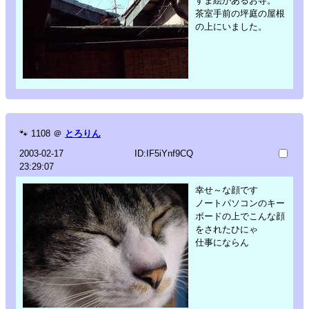
すま絵があるお寺。
茶室手前の坪庭の屋根
の上にいました。
🐾
1108
＠
とろりん
2003-02-17
ID:IF5iYnf9CQ
23:29:07
幸せ～な顔です
ノートパソコンのキー
ボードの上でこんな顔
をされたひにゃ
仕事にならん