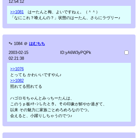
12:54:12
>>1081
はーたんと梅、よいですねぇ。（＾＾）
「なにこれ？喰えんの？」状態のはーたん、さらにラヴリー♪
🐾
1084
＠
はむちち
2003-02-15
ID:yA6W3yPQPk
02:21:38
>>1076
とっても かわいいですやん♪
>>1082
照れてる照れてる
ハゴロモちゃんとみっちーたんは、
このうｐ板ﾊｹｰﾝしたとき、その印象が鮮やか過ぎて、
以来 その魅力に家族ごとめろめろなのでつ。
会えると、小躍りしちゃうのでつ♪