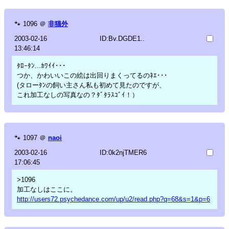
🐾
1096
＠
非猫外
2003-02-16
ID:Bv.DGDE1..
13:46:14
ﾀﾛｰﾀﾝ...ｶﾜｲｲ･･･
つか、かわいいこの絵は出回りまくってるのﾈｴ･･･
(タローﾀﾝの飼い主さん私も初めて見たのですが、
これ加工なしの写真なの？ﾀﾞﾀﾗｽｺﾞｲ！）
🐾
1097
＠
naoi
2003-02-16
ID:0k2njTMER6
17:06:45
>1096
加工なしはここに。
http://users72.psychedance.com/up/u2/read.php?q=68&s=1&p=6