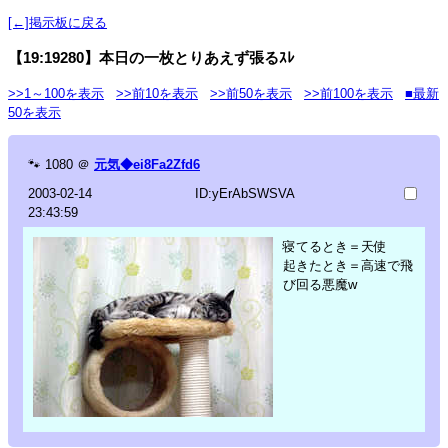
[←]掲示板に戻る
【19:19280】本日の一枚とりあえず張るｽﾚ
>>1～100を表示
>>前10を表示
>>前50を表示
>>前100を表示
■最新
50を表示
🐾
1080
＠
元気◆ei8Fa2Zfd6
2003-02-14
ID:yErAbSWSVA
23:43:59
寝てるとき＝天使
起きたとき＝高速で飛
び回る悪魔w