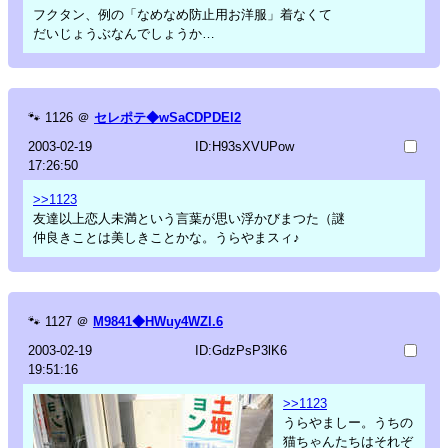
フクタン、例の「なめなめ防止用お洋服」着なくて
だいじょうぶなんでしょうか…
🐾
1126
＠
セレポテ◆wSaCDPDEl2
2003-02-19
ID:H93sXVUPow
17:26:50
>>1123
友達以上恋人未満という言葉が思い浮かびまつた（謎
仲良きことは美しきことかな。うらやまスィ♪
🐾
1127
＠
M9841◆HWuy4WZl.6
2003-02-19
ID:GdzPsP3lK6
19:51:16
>>1123
うらやましー。うちの
猫ちゃんたちはそれぞ