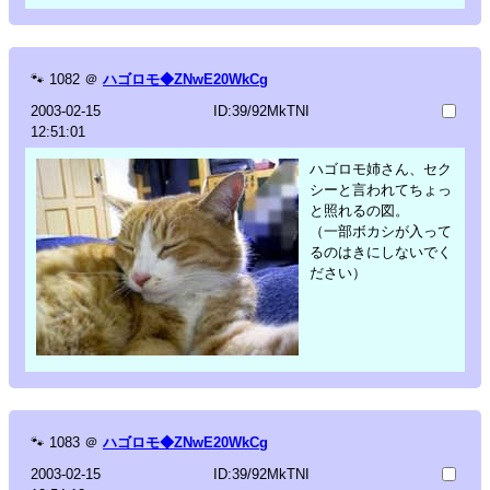
🐾
1082
＠
ハゴロモ◆ZNwE20WkCg
2003-02-15
ID:39/92MkTNI
12:51:01
ハゴロモ姉さん、セク
シーと言われてちょっ
と照れるの図。
（一部ボカシが入って
るのはきにしないでく
ださい）
🐾
1083
＠
ハゴロモ◆ZNwE20WkCg
2003-02-15
ID:39/92MkTNI