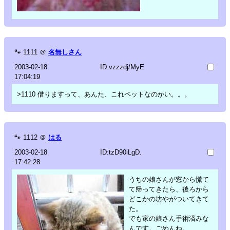
🐾
1111
＠
名無しさん
2003-02-18
ID:vzzzdj/MyE
17:04:19
>1110 借りますって、あんた、これペットなのかい。。。
🐾
1112
＠
はる
2003-02-18
ID:tzD90iLgD.
17:42:28
うちの娘さんが窓から慌て
て帰ってきたら、後ろから
どこかの坊やがついてきて
た。
でも家の娘さん手術済みな
んです。ごめんね。