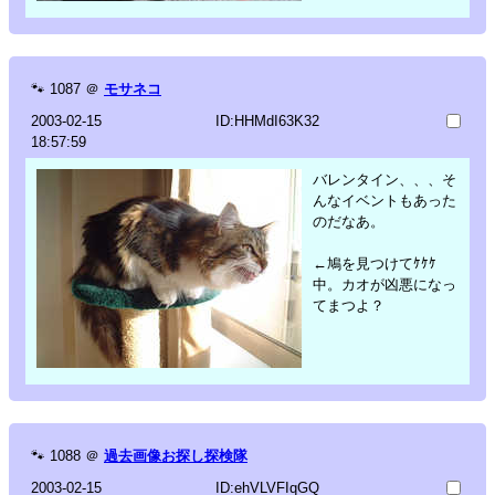
🐾
1087
＠
モサネコ
2003-02-15
ID:HHMdI63K32
18:57:59
バレンタイン、、、そ
んなイベントもあった
のだなあ。
←鳩を見つけてｹｹｹ
中。カオが凶悪になっ
てまつよ？
🐾
1088
＠
過去画像お探し探検隊
2003-02-15
ID:ehVLVFIqGQ