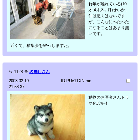
れ年が離れている(10
才,4才,8ヶ月)せいか、
仲は悪くはないです
が、こんなにべたべた
になることはあまり無
いです。
近くで、猫集会をﾊｹｰﾝしますた。
🐾
1128
＠
名無しさん
2003-02-19
ID:PUe1TXNfmc
21:58:37
動物のお医者さんドラ
マ化ﾜｼｮｰｲ