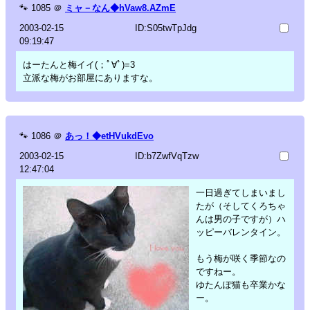
🐾
1085
＠
ミャ－なん◆hVaw8.AZmE
2003-02-15
ID:S05twTpJdg
09:19:47
はーたんと梅イイ(；ﾟ∀ﾟ)=3
立派な梅がお部屋にありますな。
🐾
1086
＠
あっ！◆etHVukdEvo
2003-02-15
ID:b7ZwfVqTzw
12:47:04
一日過ぎてしまいまし
たが（そしてくろちゃ
んは男の子ですが）ハ
ッピーバレンタイン。
もう梅が咲く季節なの
ですねー。
ゆたんぽ猫も卒業かな
ー。