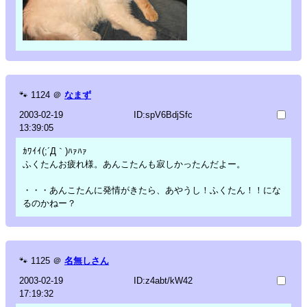
🐾
1124
＠
なまず
2003-02-19
ID:spV6BdjSfc
13:39:05
ｶﾜｲｲ(;´Д｀)ﾊｧﾊｧ
ふくたんお疲れ様。あんこたんも寂しかったんだよー。
・・・あんこたんに発情がきたら、あやうし！ふくたん！！にな
るのかねー？
🐾
1125
＠
名無しさん
2003-02-19
ID:z4abt/kW42
17:19:32