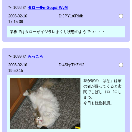
🐾
1098
＠
タロー◆mGeqo/rWyM
2003-02-16
ID:JPY1r6RIdk
17:15:06
某板ではタローがイジラレまくり状態のようでつ・・・
🐾
1099
＠
みっころ
2003-02-16
ID:4ShpTHZYi2
19:50:15
我が家の「はな」は家
の者が帰ってくると玄
関でしばしゴロゴロし
まつ。
今日も恍惚状態。