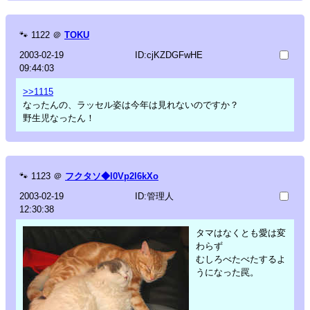
🐾
1122
＠
TOKU
2003-02-19
ID:cjKZDGFwHE
09:44:03
>>1115
なったんの、ラッセル姿は今年は見れないのですか？
野生児なったん！
🐾
1123
＠
フクタソ◆l0Vp2I6kXo
2003-02-19
ID:管理人
12:30:38
タマはなくとも愛は変
わらず
むしろべたべたするよ
うになった罠。