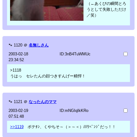
（←あくびの瞬間とろ
うとして失敗しただけ
／笑）
🐾
1120
＠
名無しさん
2003-02-18
ID:3nB4TuWMUc
23:34:52
>1118
うはっ セレたんの顔つきすんげー精悍！
🐾
1121
＠
なったんのママ
2003-02-19
ID:mNGIqIkKRo
07:51:48
>>1119
ポテﾀﾝ、くやちそ～（＞～＜）///ﾘﾍﾞﾝｼﾞだっ！！