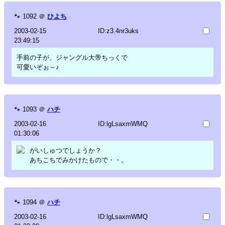
🐾
1092
＠
ひよち
2003-02-15
ID:z3.4nr3uks
23:49:15
手前の子が、ジャングル大帝ちっくで
可愛いぞぉ～♪
🐾
1093
＠
ハチ
2003-02-16
ID:lgLsaxmWMQ
01:30:06
がいしゅつでしょうか？
あちこちでみかけたもので・・。
🐾
1094
＠
ハチ
2003-02-16
ID:lgLsaxmWMQ