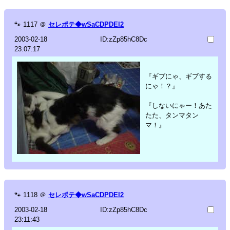
🐾
1117
＠
セレポテ◆wSaCDPDEl2
2003-02-18
ID:zZp85hC8Dc
23:07:17
『ギブにゃ、ギブする
にゃ！？』
『しないにゃー！あた
たた、タンマタン
マ！』
🐾
1118
＠
セレポテ◆wSaCDPDEl2
2003-02-18
ID:zZp85hC8Dc
23:11:43