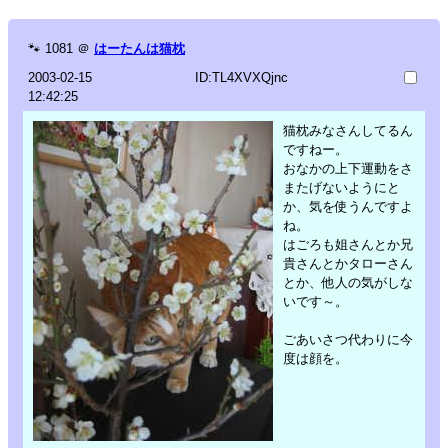
🐾
1081
＠
はーたんは猫枕
2003-02-15
ID:TL4XVXQjnc
12:42:25
猫枕みなさんしてるん
ですねー。
おなかの上下運動をさ
またげないようにと
か、気を使うんですよ
ね。
はごろも姐さんとか兄
貴さんとかタローさん
とか、他人の気がしな
いです～。
ごあいさつ代わりに今
度は顔を。