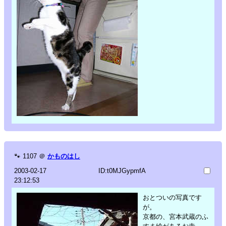
🐾
1107
＠
かものはし
2003-02-17
ID:t0MJGypmfA
23:12:53
おとついの写真です
が。
京都の、宮本武蔵のふ