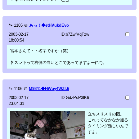
🐾
1105
＠
あっ！◆etHVukdEvo
2003-02-17
ID:b7ZwfVqTzw
18:00:54
宮本さんて・・名字ですか（笑）
各スレ下って右側の白いとこであってますよー(^.^)。
🐾
1106
＠
M9841◆HWuy4WZl.6
2003-02-17
ID:GdzPsP3lK6
23:04:31
立ちスリスリの図。
これってなかなか撮る
タイミング難しいんで
すよ。