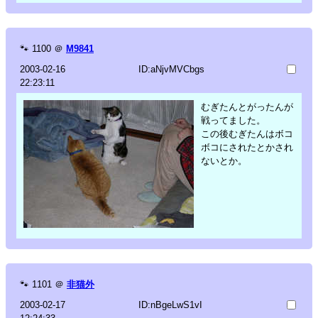
🐾
1100
＠
M9841
2003-02-16
ID:aNjvMVCbgs
22:23:11
むぎたんとがったんが
戦ってました。
この後むぎたんはボコ
ボコにされたとかされ
ないとか。
🐾
1101
＠
非猫外
2003-02-17
ID:nBgeLwS1vI