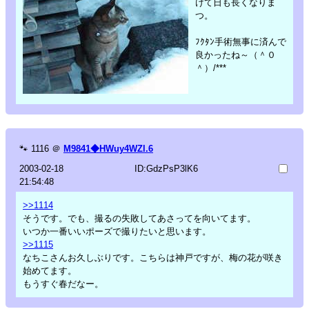
けて日も長くなりま
つ。
ﾌｸﾀﾝ手術無事に済んで
良かったね～（＾０
＾）/***
🐾
1116
＠
M9841◆HWuy4WZl.6
2003-02-18
ID:GdzPsP3lK6
21:54:48
>>1114
そうです。でも、撮るの失敗してあさってを向いてます。
いつか一番いいポーズで撮りたいと思います。
>>1115
なちこさんお久しぶりです。こちらは神戸ですが、梅の花が咲き
始めてます。
もうすぐ春だなー。