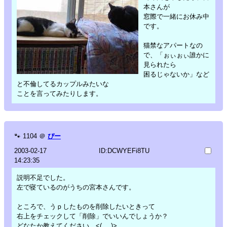
本さんが
窓際で一緒にお休み中
です。
猫禁なアパートなの
で、「ぉぃぉぃ誰かに
見られたら
困るじゃないか」など
と不倫してるカップルみたいな
ことを言ってみたりします。
🐾
1104
＠
ぴー
2003-02-17
ID:DCWYEFi8TU
14:23:35
説明不足でした。
左で寝ているのがうちの宮本さんです。
ところで、うｐしたものを削除したいときって
右上をチェックして「削除」でいいんでしょうか？
どなたか教えてください。<(_ _)>