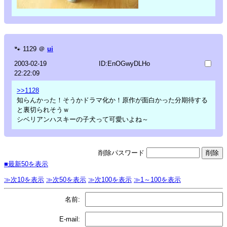
🐾
1129
＠
ui
2003-02-19
ID:EnOGwyDLHo
22:22:09
>>1128
知らんかった！そうかドラマ化か！原作が面白かった分期待する
と裏切られそうｗ
シベリアンハスキーの子犬って可愛いよね～
削除パスワード
■最新50を表示
≫次10を表示
≫次50を表示
≫次100を表示
≫1～100を表示
名前:
E-mail: