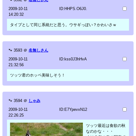
2009-10-11
ID:HHPS.O6J0.
14:20:32
タイプとして同じ系統だと思う。ウサギっぽい？かわいさｗ
🐾
3593
＠
名無しさん
2009-10-11
ID:kss0J3hHvA
21:32:56
ツッツ君のホッペ美味しそう！
🐾
3594
＠
しゃみ
2009-10-11
ID:E7YpevxN12
22:26:25
ツッツ最近は食欲の秋
なのかな・・・