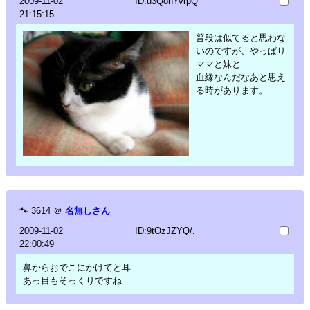
2009-11-02
ID:u3QohYvrpQ
21:15:15
普段は似てると思わな
いのですが、やっぱり
ママと妹と
血縁なんだなあと思え
る時があります。
🐾
3614
＠
名無しさん
2009-11-02
ID:9tOzJZYQ/.
22:00:49
鼻からおでこにかけてと耳
あっ目もそっくりですね