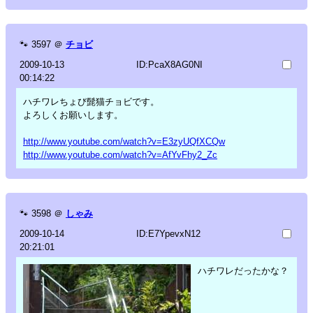
🐾
3597
＠
チョビ
2009-10-13
ID:PcaX8AG0NI
00:14:22
ハチワレちょび髭猫チョビです。
よろしくお願いします。
http://www.youtube.com/watch?v=E3zyUQfXCQw
http://www.youtube.com/watch?v=AfYvFhy2_Zc
🐾
3598
＠
しゃみ
2009-10-14
ID:E7YpevxN12
20:21:01
ハチワレだったかな？