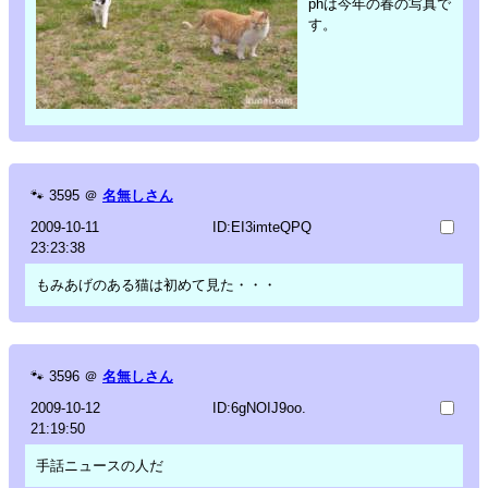
phは今年の春の写真で
す。
🐾
3595
＠
名無しさん
2009-10-11
ID:EI3imteQPQ
23:23:38
もみあげのある猫は初めて見た・・・
🐾
3596
＠
名無しさん
2009-10-12
ID:6gNOIJ9oo.
21:19:50
手話ニュースの人だ