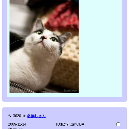
🐾
3620
＠
名無しさん
2009-11-14
ID:hZf7K1mOBA