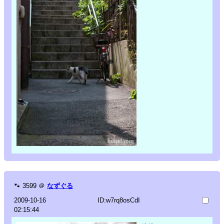
🐾
3599
＠
なずぐる
2009-10-16
ID:w7rq8osCdI
02:15:44