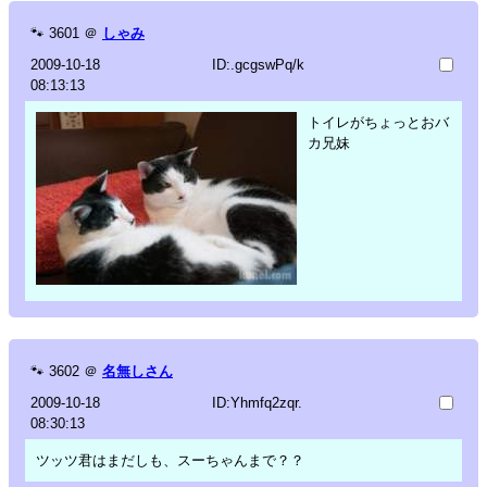
🐾
3601
＠
しゃみ
2009-10-18
ID:.gcgswPq/k
08:13:13
トイレがちょっとおバ
カ兄妹
🐾
3602
＠
名無しさん
2009-10-18
ID:Yhmfq2zqr.
08:30:13
ツッツ君はまだしも、スーちゃんまで？？