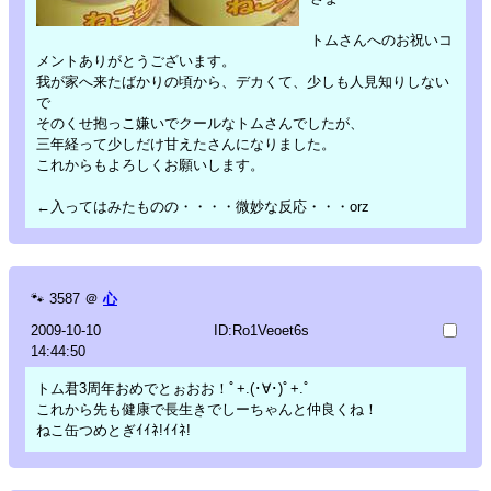
トムさんへのお祝いコ
メントありがとうございます。
我が家へ来たばかりの頃から、デカくて、少しも人見知りしない
で
そのくせ抱っこ嫌いでクールなトムさんでしたが、
三年経って少しだけ甘えたさんになりました。
これからもよろしくお願いします。
←入ってはみたものの・・・・微妙な反応・・・orz
🐾
3587
＠
心
2009-10-10
ID:Ro1Veoet6s
14:44:50
トム君3周年おめでとぉおお！ﾟ+.(･∀･)ﾟ+.ﾟ
これから先も健康で長生きでしーちゃんと仲良くね！
ねこ缶つめとぎｲｲﾈ!ｲｲﾈ!