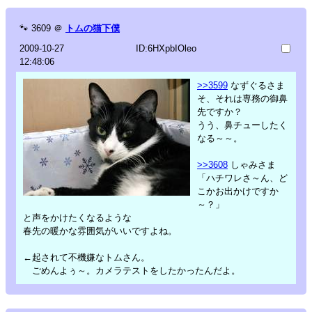
🐾
3609
＠
トムの猫下僕
2009-10-27
ID:6HXpbIOleo
12:48:06
>>3599
なずぐるさま
そ、それは専務の御鼻
先ですか？
うう、鼻チューしたく
なる～～。
>>3608
しゃみさま
「ハチワレさ～ん、ど
こかお出かけですか
～？」
と声をかけたくなるような
春先の暖かな雰囲気がいいですよね。
←起されて不機嫌なトムさん。
ごめんよぅ～。カメラテストをしたかったんだよ。