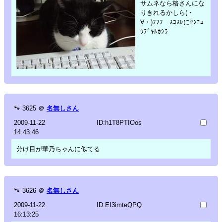
サムネなら格さんにな
りきれるかしら(・
∀・)ﾌﾌﾌ ｽｺｽﾚにｾﾝﾆｭ
ｳﾃﾞｷﾙｶｼﾗ
🐾
3625
＠
名無しさん
2009-11-22
ID:h1T8PTIOos
14:43:46
分け目が華乃ちゃんに似てる
🐾
3626
＠
名無しさん
2009-11-22
ID:EI3imteQPQ
16:13:25