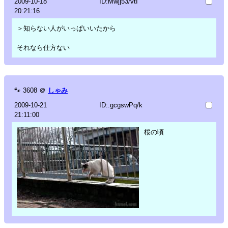
2009-10-18
ID:Mwjj53/vtI
20:21:16
＞知らない人がいっぱいいたから
それなら仕方ない
🐾
3608
＠
しゃみ
2009-10-21
ID:.gcgswPq/k
21:11:00
桜の頃