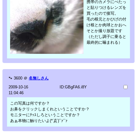
携帯のカメラにぺたっ
と貼りつけるレンズを
買ったので接写。
毛の根元とかひげの付
け根とか肉球とかおへ
そとか撮り放題です
（ただし調子に乗ると
最終的に噛まれる）
🐾
3600
＠
名無しさん
2009-10-16
ID:GBgFA6.i8Y
11:04:46
この写真は何ですか？
お鼻をクリックしまくれということですか？
モニターにﾁｯｽしろということですか？
あぁ本物に触りたいよ(*´Д`)’`ｧ’`ｧ