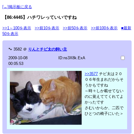
[←]掲示板に戻る
【86:4445】ハチワレっていいですね
>>1～100を表示
>>前10を表示
>>前50を表示
>>前100を表示
■最新
50を表示
🐾
3582
＠
りんとチビ太の飼い主
2009-10-08
ID:ns3X8k.ExA
00:05:53
>>3577
チビ太は２０
０６年生まれだからそ
うかもですね
～時々しか載せてない
のに覚えててくれてよ
かったです
さむいからか、二匹で
ひとつの椅子にいた＞