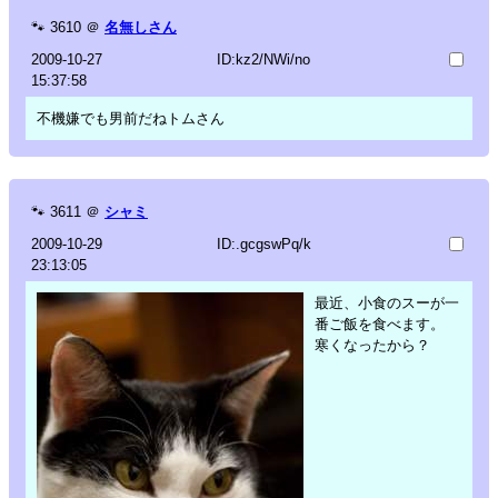
🐾
3610
＠
名無しさん
2009-10-27
ID:kz2/NWi/no
15:37:58
不機嫌でも男前だねトムさん
🐾
3611
＠
シャミ
2009-10-29
ID:.gcgswPq/k
23:13:05
最近、小食のスーが一
番ご飯を食べます。
寒くなったから？