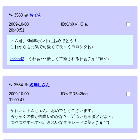
🐾
3583
＠
おでん
2009-10-08
ID:6/bXVHG.e.
20:40:51
トム君、3周年ホントにおめでとう！
これからも元気で可愛くて長～くヨロシクね♪
>>3582
うわぁ･･･優しくて癒されるわぁ(*´д｀*)ﾊｧﾊｧ
🐾
3584
＠
名無しさん
2009-10-09
ID:vfPR5a2fag
01:09:47
かわいいトムちゃん、おめでとうございます。
ろうそくの炎が面白いのかな？ 近づいちゃダメだよ～。
つやつやすべすべ、きれいなタキシードに萌え(*´д｀*)