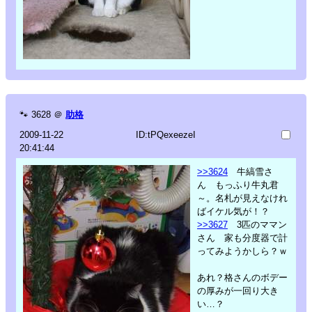
🐾
3628
＠
助格
2009-11-22
ID:tPQexeezeI
20:41:44
>>3624
牛縞雪さ
ん もっふり牛丸君
～。名札が見えなけれ
ばイケル気が！？
>>3627
3匹のママン
さん 家も分度器で計
ってみようかしら？ｗ
あれ？格さんのボデー
の厚みが一回り大き
い…？