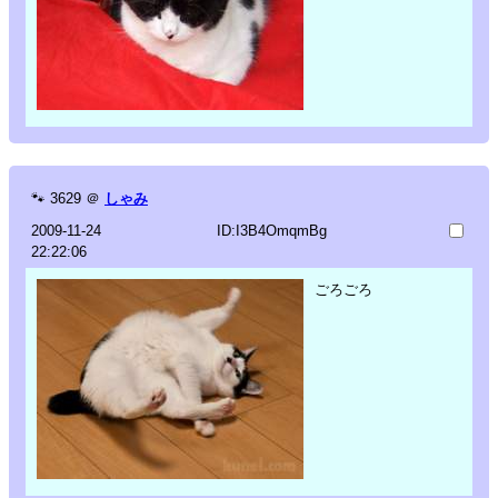
🐾
3629
＠
しゃみ
2009-11-24
ID:I3B4OmqmBg
22:22:06
ごろごろ