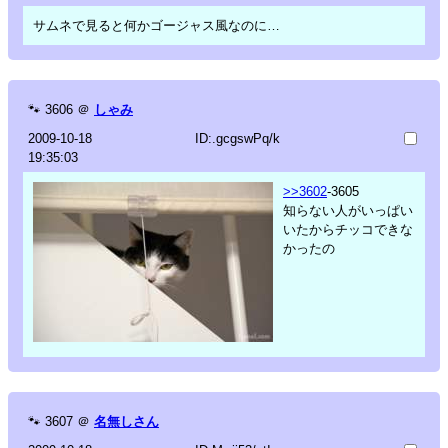
サムネで見ると何かゴージャス風なのに…
🐾
3606
＠
しゃみ
2009-10-18
ID:.gcgswPq/k
19:35:03
>>3602
-3605
知らない人がいっぱい
いたからチッコできな
かったの
🐾
3607
＠
名無しさん