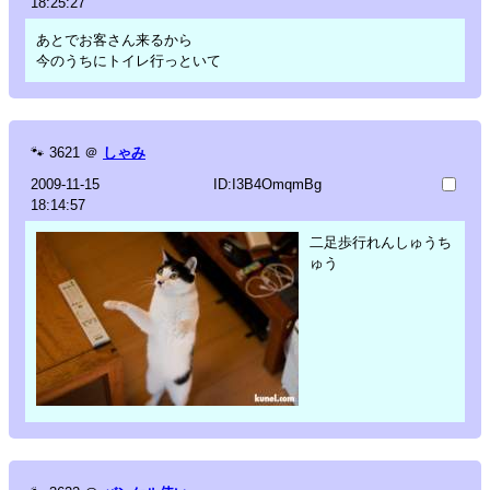
18:25:27
あとでお客さん来るから
今のうちにトイレ行っといて
🐾
3621
＠
しゃみ
2009-11-15
ID:I3B4OmqmBg
18:14:57
二足歩行れんしゅうち
ゅう