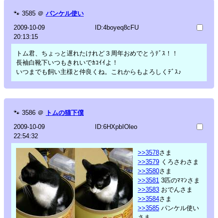
🐾
3585
＠
バンケル使い
2009-10-09
ID:4boyeq8cFU
20:13:15
トム君、ちょっと遅れたけれど３周年おめでとうﾃﾞｽ！！
長袖白靴下いつもきれいでｶｺｲｲよ！
いつまでも飼い主様と仲良くね。これからもよろしくﾃﾞｽ♪
🐾
3586
＠
トムの猫下僕
2009-10-09
ID:6HXpbIOleo
22:54:32
>>3578
さま
>>3579
くろさわさま
>>3580
さま
>>3581
3匹のﾏﾏﾝさま
>>3583
おでんさま
>>3584
さま
>>3585
パンケル使い
さま