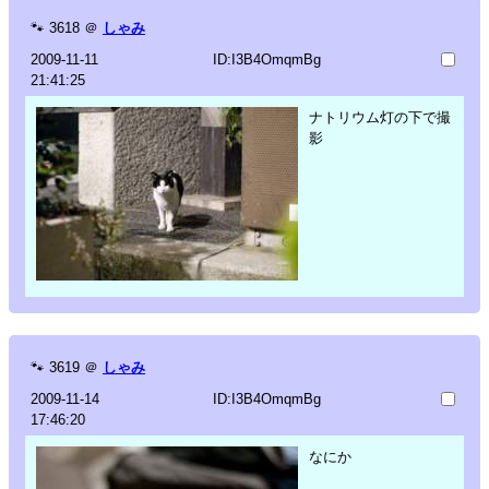
🐾
3618
＠
しゃみ
2009-11-11
ID:I3B4OmqmBg
21:41:25
ナトリウム灯の下で撮
影
🐾
3619
＠
しゃみ
2009-11-14
ID:I3B4OmqmBg
17:46:20
なにか