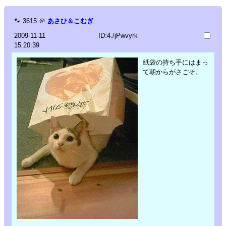
🐾
3615
＠
あさひ＆こむぎ
2009-11-11
ID:4./jPwvyrk
15:20:39
紙袋の持ち手にはまっ
て朝からがさごそ。