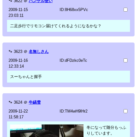
🐾
3622
＠
バンケル使い
2009-11-15
ID:8H68xx5PVc
23:03:11
二足歩行でリモコン届けてくれるようになるかな？
🐾
3623
＠
名無しさん
2009-11-16
ID:dFDzkc0eTc
12:33:14
スーちゃんと握手
🐾
3624
＠
牛縞雪
2009-11-22
ID:TM4wH9lHr2
11:58:17
冬になって随分もっふ
りしています。