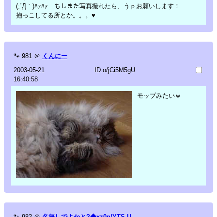
(;´Д｀)ﾊｧﾊｧ もしまた写真撮れたら、うｐお願いします！
抱っこしてる所とか。。。♥
🐾
981
＠
くんにー
2003-05-21
ID:o/jCi5M5gU
16:40:58
モップみたいｗ
🐾
982
＠
名無しでよかと?◆xz0p/YTS.U