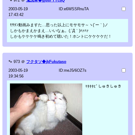
🐾
972
＠
鬼洗車◆gj8sFYYc8Q
2003-05-19
ID:e6WSSRnuTA
17:43:42
ﾓｻﾀﾝ動画みますた…思った以上にモサモサ～ヽ(´ー｀)ノ
しかもかまえかまえ…いいなぁ。(;´Д｀)ﾊｧﾊｧ
しかもケケケケ鳴き初めて聴いた！ホントにケケケケだ！
🐾
973
＠
フクタソ◆jkFukutaso
2003-05-19
ID:meJ5/6OZ7s
19:34:56
ﾏﾀﾀﾀﾋﾞしゅきしゅき