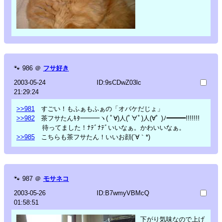
🐾
986
＠
フサ好き
2003-05-24
ID:9sCDwZ03lc
21:29:24
>>981
すごい！もふぁもふぁの「オバケだじょ」
>>982
茶フサたんｷﾀ━━━ヽ( ﾟ∀)人(ﾟ∀ﾟ)人(∀ﾟ )ﾉ━━━!!!!!!!
待ってました！ﾅﾃﾞﾅﾃﾞいいなぁ。かわいいなぁ。
>>985
こちらも茶フサたん！いいお顔(´∀｀*)
🐾
987
＠
モサネコ
2003-05-26
ID:B7wmyVBMcQ
01:58:51
下がり気味なので上げ