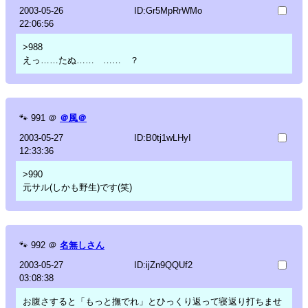
2003-05-26
ID:Gr5MpRrWMo
22:06:56
>988
えっ……たぬ…… …… ？
🐾
991
＠
＠風＠
2003-05-27
ID:B0tj1wLHyI
12:33:36
>990
元サル(しかも野生)です(笑)
🐾
992
＠
名無しさん
2003-05-27
ID:ijZn9QQUf2
03:08:38
お腹さすると「もっと撫でれ」とひっくり返って寝返り打ちませ