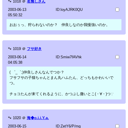
🐾
1018
＠
名無しさん
2003-06-13
ID:loyAJRK0QU
05:50:32
おおぅっ、狩られないのか？ 仲良しなのか我慢強いのか。
🐾
1019
＠
フサ好き
2003-06-14
ID:Smiw7fAVhk
04:05:38
( ゜_゜;)仲良しさんなんでつか？
フサフサの子猫ちゃんとまん丸ハムたん、どっちもかわいいで
つ。
チョコたんが来てくれるように、かつぶし撒いとこ(・∀・)つ∵
🐾
1020
＠
海◆o.i.i.Y.a.
2003-06-15
ID:ZetY6/P/mg