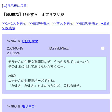
[←]掲示板に戻る
【56:6971】ひたすら ミフサフサ彡
>>1～100を表示
>>前10を表示
>>前50を表示
>>前100を表示
■最新
50を表示
🐾
967
＠
りぼんママ
2003-05-15
ID:s7aLbNntv.
20:51:24
モサたんの生後２週間目なぞ、うっかり見てしまったら
そのままにはしておけないだろうなー。
>960
ニナたんのお得意ポーズですね。
「かまえ かまえ」もよかったけど、これも好き。
🐾
968
＠
モサネコ