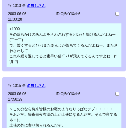
🐾
1013
＠
名無しさん
2003-06-06
ID:Oj5qYlXah6
11:33:28
>1009
その落ちかけのあんよをさわさわするとﾋｭｯと揚げるんだよねー
(￣ー￣)
で、暫くするとｺｿｰﾘまたあんよが落ちてくるんだよねー。またさ
わさわして…
これを繰り返してると素早い猫ﾊﾟﾝﾁが飛んでくるんですよねー(*
´Д` *)
🐾
1015
＠
名無しさん
2003-06-06
ID:Oj5qYlXah6
17:58:29
＞この分なら将来皆様のお宅のようなりっぱなデブ・・・・・
そおだぞ。毎夜毎夜布団の上が土俵になるんだぞ。そんで寝てる
ネコに
土俵の外に寄り切られるんだぞ。