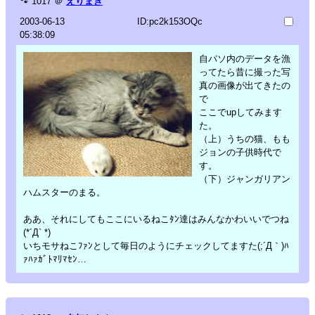
🐾
1017
＠
えりまき
2003-06-13
ID:pc2k153OQc
05:38:09
自パソ内のデータを漁
ってたら昔に撮った写
真の画像が出てきたの
で
ここでupしてみます
た。
（上）うちの猫、もも
ジョンの子供時代で
す。
（下）ジャンガリアン
ハムスターのまる。
ああ、それにしてもここにいるねこﾀﾝ達はみんなかわいいでつね
(*´Д` *)
いちモサねこﾌｧﾝとして毎日のようにチェックしてますた(;´Д｀)ﾊ
ｧﾊｧｶﾞﾄﾏﾘﾏｾﾝ…