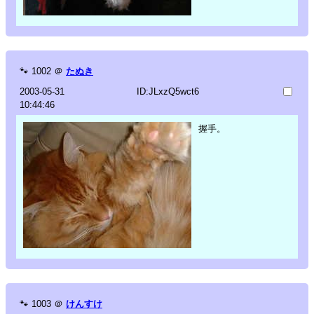
🐾
1002
＠
たぬき
2003-05-31
ID:JLxzQ5wct6
10:44:46
握手。
🐾
1003
＠
けんすけ