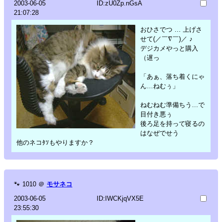
2003-06-05
ID:zU0Zp.nGsA
21:07:28
おひさでつ … 上げさ
せて(／￣∇￣)／ ♪
デジカメやっと購入
（遅っ
「あぁ、落ち着くにゃ
ん…ねむぅ」
ねむねむ準備ちう…で
目付き悪ぅ
後ろ足を持って寝るの
はなぜでせう
他のネコﾀｿもやりますか？
🐾
1010
＠
モサネコ
2003-06-05
ID:IWCKjqVX5E
23:55:30