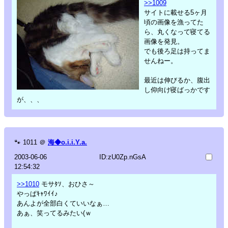
>>1009
サイトに載せる5ヶ月
頃の画像を漁ってた
ら、丸くなって寝てる
画像を発見。
でも後ろ足は持ってま
せんねー。
最近は伸びるか、腹出
し仰向け寝ばっかです
が、、、
🐾
1011
＠
海◆o.i.i.Y.a.
2003-06-06
ID:zU0Zp.nGsA
12:54:32
>>1010
モサﾀｿ、おひさ～
やっぱｷｬﾜｲｲ♪
あんよが全部白くていいなぁ…
あぁ、笑ってるみたい(ｗ