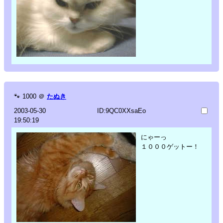
🐾
1000
＠
たぬき
2003-05-30
ID:9QC0XXsaEo
19:50:19
にゃーっ
１０００ゲットー！