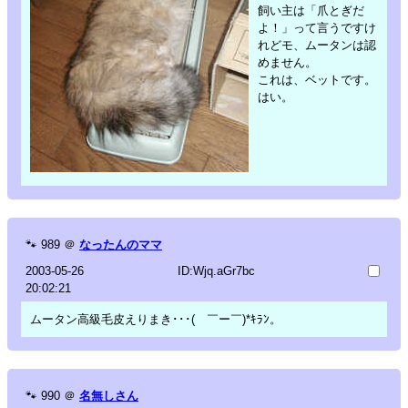
飼い主は「爪とぎだ
よ！」って言うですけ
れどモ、ムータンは認
めません。
これは、ベットです。
はい。
🐾
989
＠
なったんのママ
2003-05-26
ID:Wjq.aGr7bc
20:02:21
ムータン高級毛皮えりまき･･･( ￣ー￣)*ｷﾗﾝ。
🐾
990
＠
名無しさん