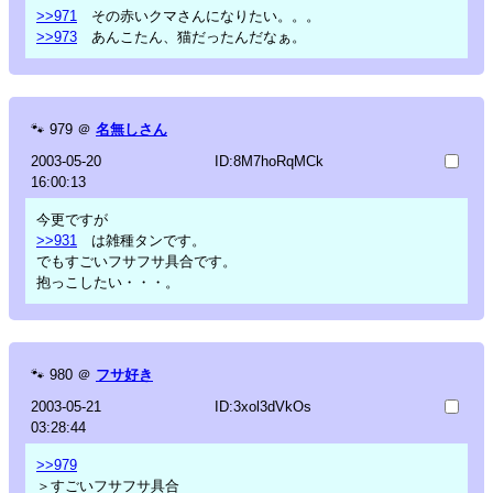
>>971
その赤いクマさんになりたい。。。
>>973
あんこたん、猫だったんだなぁ。
🐾
979
＠
名無しさん
2003-05-20
ID:8M7hoRqMCk
16:00:13
今更ですが
>>931
は雑種タンです。
でもすごいフサフサ具合です。
抱っこしたい・・・。
🐾
980
＠
フサ好き
2003-05-21
ID:3xol3dVkOs
03:28:44
>>979
＞すごいフサフサ具合