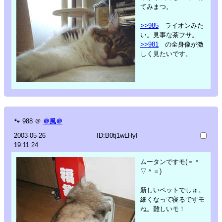
てみまつ。
>>985
ライオンみた
い。見事な茶フサ。
>>981
の全身像が激
しく見たいです。
🐾
988
＠
＠風＠
2003-05-26
ID:B0tj1wLHyI
19:11:24
ムータンですモ(＝＾
▽＾＝)
新しいベットでしゅ。
細くなって寝るですモ
ね。難しいモ！