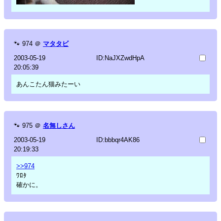
🐾
974
＠
マタタビ
2003-05-19
ID:NaJXZwdHpA
20:05:39
あんこたん猫みたーい
🐾
975
＠
名無しさん
2003-05-19
ID:bbbqr4AK86
20:19:33
>>974
ﾜﾛﾀ
確かに。