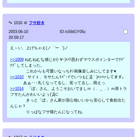
🐾
1016
＠
フサ好き
2003-06-10
ID:/s56tGY05c
20:59:17
え～い、上げちゃえ(ノ゜ー゜)ノ
>>1009
ねむねむな感じが(･∀･)ｲｲ!思わずマウスポインターでﾅﾃﾞ
ﾅﾃﾞしてしまった。
これからも可愛いなっちﾀﾝ画像楽しみにしてます♥ฺ
>>1010
サイト、モサたんｲﾊﾟｰｲでいつも(;´Д｀)ﾊｧﾊｧしてます。
あぁ･･･丸くなってるし、笑ってるし…萌えっ
>>1014
「ぽ」さん、ようこそおいでましｍ（．＿．）ｍ茶トラ
フサたんかわいいよぅ(´Д⊂
きっと「ぽ」さん家が居心地いいから安心して食欲出た
んじゃ？
りっぱなフサ猫たんになってね。