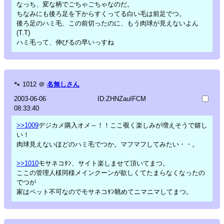
なっち、変な柄でごちゃごちゃなのだ。
ちなみにも後ろ足を下からすくってる白い毛は前足でつ。
後ろ足のハミ毛、この前切ったのに、もう肉球が見えないよん
(T.T)
ハミ毛って、伸びるの早いっすね
🐾
1012
＠
名無しさん
2003-06-06
ID:ZHNZauIFCM
08:33:40
>>1009
デジカメ購入オメ～！！ここ覗く楽しみが増えそうで嬉し
い！
肉球見えないほどのハミ毛でつか。マフマフしてみたい・・。
>>1010
モサネコﾀﾝ、サイト楽しませて頂いてまつ。
ここの管理人様同様メインクーンが欲しくてたまらなくなったの
でつが
家はペット不可なのでモサネコﾀﾝ眺めてニマニマしてまつ。