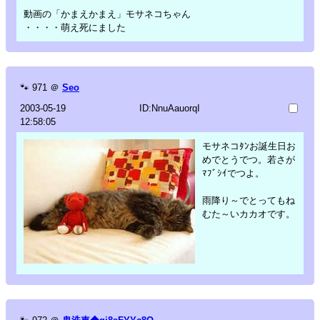
動画の「かまえかまえ」モサネコちゃん
・・・・萌え死にました
🐾
971
＠
Seo
2003-05-19
ID:NnuAauorqI
12:58:05
モサネコﾀﾝお誕生日お
めでとうでつ。若さが
ﾏﾌﾞｼｲでつよ。
雨降り～でとってもね
むた～いカカオです。