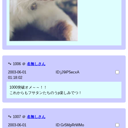
🐾
1006
＠
名無しさん
2003-06-01
ID:jJ9iP5ecxA
01:18:02
1000突破オメ～～！！
これからもフサタンたちのうp楽しみでつ！
🐾
1007
＠
名無しさん
2003-06-01
ID:Gr5MpRrWMo