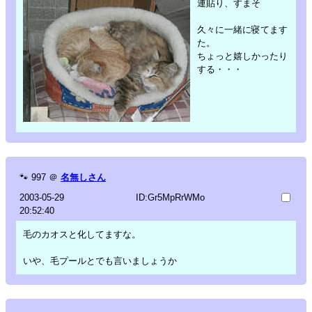
連貼り、すまそ
久々に一緒に寝てます
た。
ちょっと嬉しかったり
する・・・
🐾
997
＠
名無しさん
2003-05-29
ID:Gr5MpRrWMo
20:52:40
毛のカオスと化してますな。
いや、毛プールとでも言いましょうか