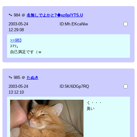
🐾
984
＠
名無しでよかと?◆xz0p/YTS.U
2003-05-24
ID:Mh.EKcaNiw
12:29:08
>>983
ｽﾏｿ。
自己満足です（ｗ
🐾
985
＠
たぬき
2003-05-24
ID:5K/6DGp7RQ
13:12:10
く・・・
臭い