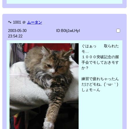
🐾
1001
＠
ムータン
2003-05-30
ID:B0tj1wLHyI
23:54:22
ぐはぁっ 取られた
モ…
１０００突破記念の握
手会でモしておきモす
か？
練習で疲れちゃったん
だけどモね。(´･ω･｀)
しょモ～ん