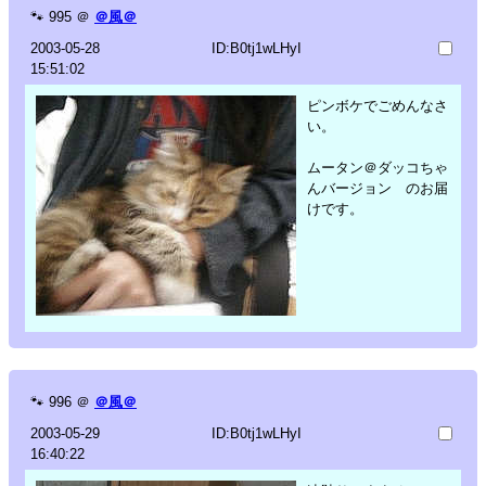
🐾
995
＠
＠風＠
2003-05-28
ID:B0tj1wLHyI
15:51:02
ピンボケでごめんなさ
い。
ムータン＠ダッコちゃ
んバージョン のお届
けです。
🐾
996
＠
＠風＠
2003-05-29
ID:B0tj1wLHyI
16:40:22