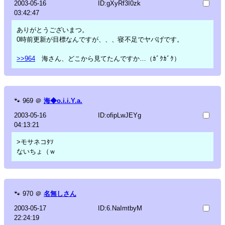
2003-05-16
ID:gXyRf3I0zk
03:42:47
ありがとうございまつ。
0時前更新が目標なんですが、、、寝不足でヤバげです。
>>964
海さん、どこから見てたんですか…（ｶﾞｸｶﾞｸ）
🐾
969
＠
海◆o.i.i.Y.a.
2003-05-16
ID:ofipLwJEYg
04:13:21
>モサネコﾀｿ
ないちょ（ｗ
🐾
970
＠
名無しさん
2003-05-17
ID:6.NaImtbyM
22:24:19