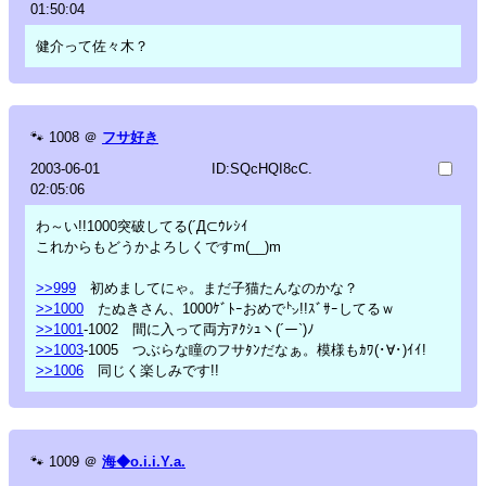
01:50:04
健介って佐々木？
🐾
1008
＠
フサ好き
2003-06-01
ID:SQcHQI8cC.
02:05:06
わ～い!!1000突破してる(´Д⊂ｳﾚｼｲ
これからもどうかよろしくですm(__)m
>>999
初めましてにゃ。まだ子猫たんなのかな？
>>1000
たぬきさん、1000ｹﾞﾄｰおめで㌧!!ｽﾞｻｰしてるｗ
>>1001
-1002 間に入って両方ｱｸｼｭヽ(´ー`)ﾉ
>>1003
-1005 つぶらな瞳のフサﾀﾝだなぁ。模様もｶﾜ(･∀･)ｲｲ!
>>1006
同じく楽しみです!!
🐾
1009
＠
海◆o.i.i.Y.a.