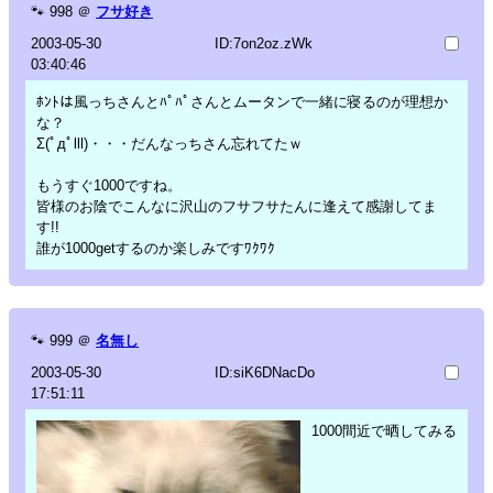
🐾
998
＠
フサ好き
2003-05-30
ID:7on2oz.zWk
03:40:46
ﾎﾝﾄは風っちさんとﾊﾟﾊﾟさんとムータンで一緒に寝るのが理想か
な？
Σ(ﾟдﾟlll)・・・だんなっちさん忘れてたｗ
もうすぐ1000ですね。
皆様のお陰でこんなに沢山のフサフサたんに逢えて感謝してま
す!!
誰が1000getするのか楽しみですﾜｸﾜｸ
🐾
999
＠
名無し
2003-05-30
ID:siK6DNacDo
17:51:11
1000間近で晒してみる