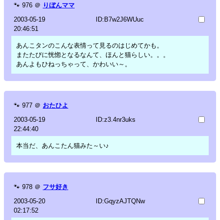
🐾
976
＠
りぼんママ
2003-05-19
ID:B7w2J6WUuc
20:46:51
あんこタンのこんな表情って見るのはじめてかも。
またたびに恍惚となるなんて、ほんと猫らしい。。。
あんよもひねっちゃって、かわいい～。
🐾
977
＠
おたひよ
2003-05-19
ID:z3.4nr3uks
22:44:40
本当だ、あんこたん猫みた～い♪
🐾
978
＠
フサ好き
2003-05-20
ID:GqyzAJTQNw
02:17:52