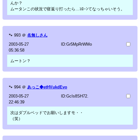
んか？
ムータンこの状況で寝返り打ったら…ｺﾛｰﾝてなっちゃいそう。
🐾
993
＠
名無しさん
2003-05-27
ID:Gr5MpRrWMo
05:36:58
ムートン？
🐾
994
＠
あっこ◆etHVukdEvo
2003-05-27
ID:GcIs8SH72.
22:46:39
次はダブルベッドでお願いしますモ・・
（笑）