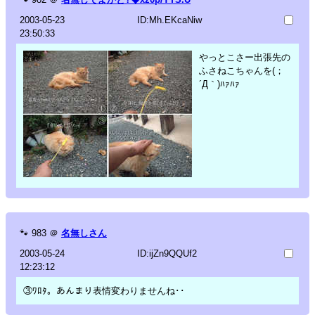
2003-05-23
ID:Mh.EKcaNiw
23:50:33
やっとこさー出張先の
ふさねこちゃんを(；
´Д｀)ﾊｧﾊｧ
🐾
983
＠
名無しさん
2003-05-24
ID:ijZn9QQUf2
12:23:12
③ﾜﾛﾀ。あんまり表情変わりませんね･･