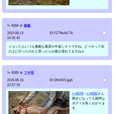
🐾
9284
＠
助格
2015-06-13
ID:FZT8hAiCT6
14:32:42
ジョンたんいつも素敵な風景の中楽しそうですね。どうやって石
の上に行ったのかと思ったらお腹が濡れてますねｗ
🐾
9285
＠
フサ毛
2015-06-16
ID:DHcR//CgqA
22:57:19
>>9278
～
>>9282
さん
開きになっても精悍な
ボディが良くわかりま
す。