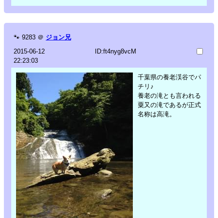
🐾
9283
＠
ジョン兄
2015-06-12
ID:ft4nyg8vcM
22:23:03
千葉県の養老渓谷でパ
チリ♪
養老の滝とも言われる
粟又の滝であるが正式
名称は高滝。