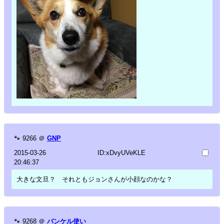
🐾
9266
＠
GNP
2015-03-26
ID:xDvyUVeKLE
20:46:37
大きな文旦？ それともジョンさんが小顔なのかな？
🐾
9268
＠
バンケル使い