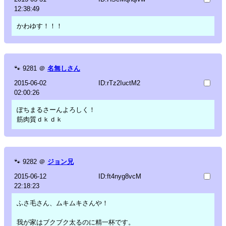
12:38:49
かわゆす！！！
🐾
9281
＠
名無しさん
2015-06-02
ID:rTz2IuctM2
02:00:26
ぽちまるさーんよろしく！
筋肉質ｄｋｄｋ
🐾
9282
＠
ジョン兄
2015-06-12
ID:ft4nyg8vcM
22:18:23
ふさ毛さん、ムキムキさんや！
我が家はブクブク太るのに精一杯です。