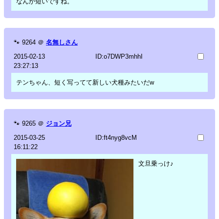
なんか短いですね。
🐾
9264
＠
名無しさん
2015-02-13
ID:o7DWP3mhhI
23:27:13
テンちゃん、短く写ってて新しい犬種みたいだw
🐾
9265
＠
ジョン兄
2015-03-25
ID:ft4nyg8vcM
16:11:22
文旦乗っけ♪