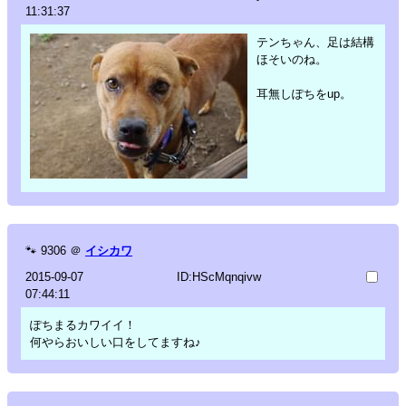
11:31:37
テンちゃん、足は結構
ほそいのね。
耳無しぽちをup。
🐾
9306
＠
イシカワ
2015-09-07
ID:HScMqnqivw
07:44:11
ぽちまるカワイイ！
何やらおいしい口をしてますね♪