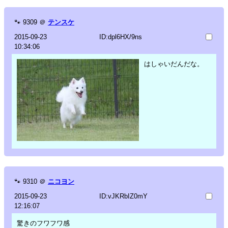
🐾
9309
＠
テンスケ
2015-09-23
ID:dpl6HX/9ns
10:34:06
はしゃいだんだな。
🐾
9310
＠
ニコヨン
2015-09-23
ID:vJKRbIZ0mY
12:16:07
驚きのフワフワ感