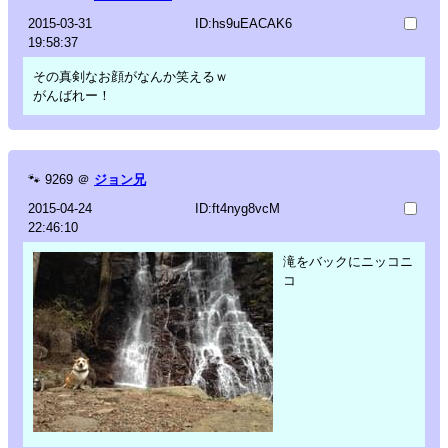
2015-03-31
ID:hs9uEACAK6
19:58:37
その真剣なお顔がなんか笑えるｗ
がんばれー！
🐾
9269
＠
ジョン兄
2015-04-24
ID:ft4nyg8vcM
22:46:10
滝をバックにニッコニ
コ