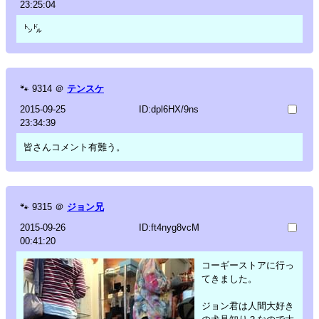
23:25:04
㌧㌦
🐾
9314
＠
テンスケ
2015-09-25
ID:dpl6HX/9ns
23:34:39
皆さんコメント有難う。
🐾
9315
＠
ジョン兄
2015-09-26
ID:ft4nyg8vcM
00:41:20
コーギーストアに行っ
てきました。
ジョン君は人間大好き