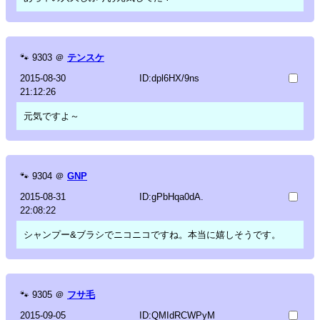
🐾
9303
＠
テンスケ
2015-08-30
ID:dpl6HX/9ns
21:12:26
元気ですよ～
🐾
9304
＠
GNP
2015-08-31
ID:gPbHqa0dA.
22:08:22
シャンプー&ブラシでニコニコですね。本当に嬉しそうです。
🐾
9305
＠
フサ毛
2015-09-05
ID:QMIdRCWPyM