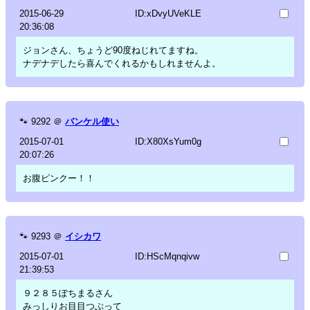
2015-06-29
ID:xDvyUVeKLE
20:36:08
ジョンさん、ちょうど90度ねじれてますね。
ナデナデしたら喜んでくれるかもしれませんよ。
🐾
9292
＠
バンケル使い
2015-07-01
ID:X80XsYum0g
20:07:26
お腹ピンクー！！
🐾
9293
＠
イシカワ
2015-07-01
ID:HScMqnqivw
21:39:53
９２８５ぽちまるさん
みっしりお目目つぶって