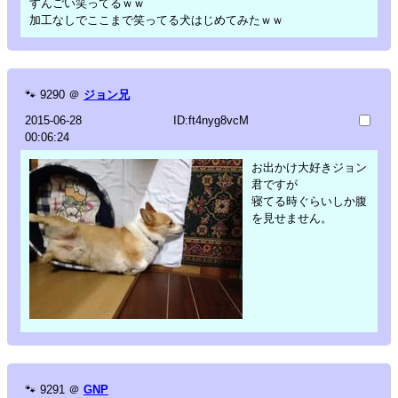
すんごい笑ってるｗｗ
加工なしでここまで笑ってる犬はじめてみたｗｗ
🐾
9290
＠
ジョン兄
2015-06-28
ID:ft4nyg8vcM
00:06:24
お出かけ大好きジョン
君ですが
寝てる時ぐらいしか腹
を見せません。
🐾
9291
＠
GNP