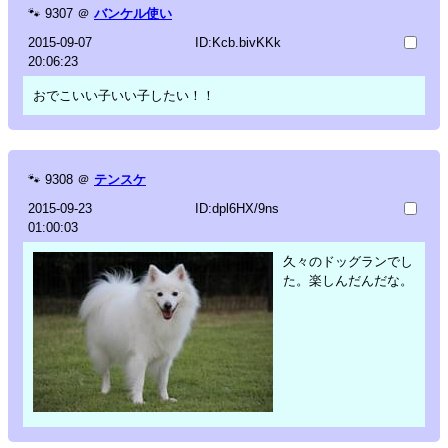
🐾
9307
＠
バンケル使い
2015-09-07
ID:Kcb.bivKKk
20:06:23
おでこいい子いい子したい！！
🐾
9308
＠
テンスケ
2015-09-23
ID:dpl6HX/9ns
01:00:03
久々のドッグランでし
た。楽しんだんだな。