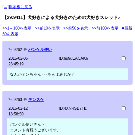
[←]掲示板に戻る
【29:9411】犬好きによる犬好きのための犬好きスレッド♪
>>1～100を表示
>>前10を表示
>>前50を表示
>>前100を表示
■最新
50を表示
🐾
9262
＠
バンケル使い
2015-02-06
ID:hs9uEACAK6
23:45:19
なんかテンちゃん･･･あんよみじかｒ
🐾
9263
＠
テンスケ
2015-02-12
ID:4XNRSB7Tb.
18:58:50
バンケル使いさん＞
コメント有難うございます。