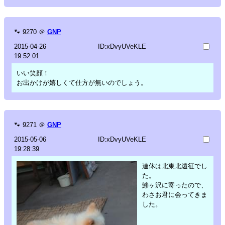
🐾
9270
＠
GNP
2015-04-26
ID:xDvyUVeKLE
19:52:01
いい笑顔！
お出かけが嬉しくて仕方が無いのでしょう。
🐾
9271
＠
GNP
2015-05-06
ID:xDvyUVeKLE
19:28:39
連休は北東北遠征でし
た。
鯵ヶ沢に寄ったので、
わさお君に会ってきま
した。