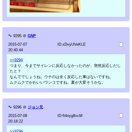
🐾
9295
＠
GNP
2015-07-07
ID:xDvyUVeKLE
20:40:44
>>9294
つまり、今までサイレンに反応しなかったのが、突然反応しだし
たと？
なんででしょうね。ウチのは全く反応した事はないですね。
ムクムクでかわいいワンコですね。夏が大変そうかな。
🐾
9296
＠
ジョン兄
2015-07-08
ID:ft4nyg8vcM
20:18:22
>>9294