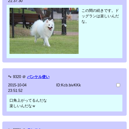
21:37:30
この間の続きです。ド
ッグランは楽しいんだ
な。
🐾
9320
＠
バンケル使い
2015-10-04
ID:Kcb.bivKKk
23:51:52
口角上がってるんだな
楽しいんだなｗ