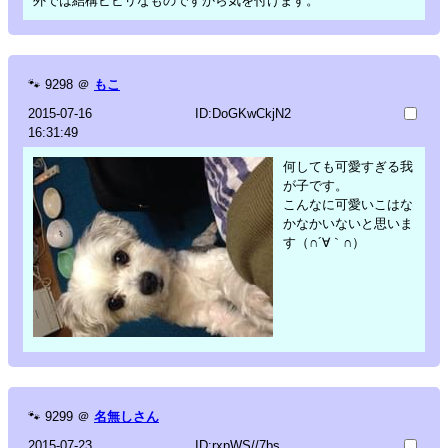
外では結構ビビリなものですから気を付けます。
🐾
9298
＠
もこ
2015-07-16
ID:DoGKwCkjN2
16:31:49
何しても可愛すぎる我
が子です。
こんなに可愛いこはな
かなかいないと思いま
す（∩´∀｀∩）
🐾
9299
＠
名無しさん
2015-07-23
ID:rxpWS//7bs