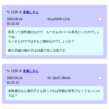
🐾
1138
＠
名無しさん
2003-08-24
ID:pzNOR.LZv6
01:15:43
長毛って劣性遺伝なので、ちーさんのパパも長毛だったのでしょ
うね。
ちーさんのママは今もご健在なのでしょうか？
家の15歳の猫の子は14歳で共に元気です。
🐾
1139
＠
名無しさん
2003-08-24
ID:.QbXCJBeVk
01:22:13
劣勢遺伝なら遺伝子さえ持ってれば外観が長毛でなくてもいいの
では？