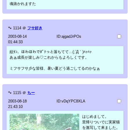
魂抜かれますた
🐾
1114
＠
フサ好き
2003-08-14
ID:ajgadJrPOs
01:44:33
紋ﾀﾝ、ほわほわでﾎﾟﾃっと落ちてて…(;´Д｀)ﾊｧﾊｧ
あぁ成長が楽しみ♡これからもよろしくです。
ミフサフサ彡な皆様、暑い夏どう過ごしてるのかなぁ
🐾
1115
＠
ちー
2003-08-18
ID:vDqYPC8XLA
21:43:10
はじめまして。
里帰りついでに実家猫
を激写して来ました。