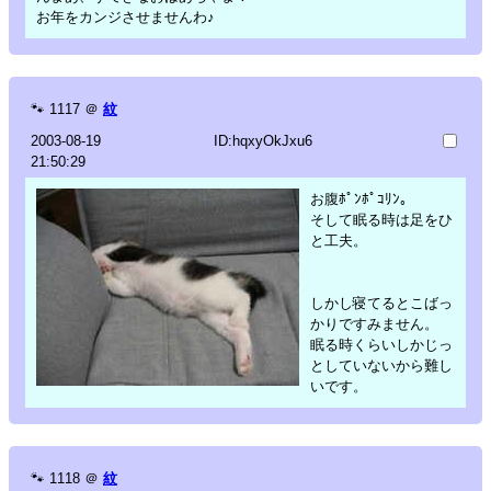
お年をカンジさせませんわ♪
🐾
1117
＠
紋
2003-08-19
ID:hqxyOkJxu6
21:50:29
お腹ﾎﾟﾝﾎﾟｺﾘﾝ。
そして眠る時は足をひ
と工夫。
しかし寝てるとこばっ
かりですみません。
眠る時くらいしかじっ
としていないから難し
いです。
🐾
1118
＠
紋