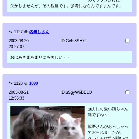
欠かしませんが、その程度です。参考にならんですまんです。
🐾
1127
＠
名無しさん
2003-08-20
ID:GcIs8SH72.
23:27:07
おばあさまあまりにも美しい・・
🐾
1128
＠
1090
2003-08-21
ID:uSgyW6BELQ
12:53:33
強力に可愛い猫ちゃん
達ですね～
獣医さんがおっしゃっ
ておられましたが、
ペルシャは気が強いの