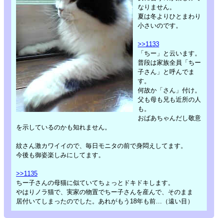
なりません。
夏は冬よりひとまわり
小さいのです。
>>1133
「ちー」と云います。
普段は家族全員「ちー
子さん」と呼んでま
す。
何故か「さん」付け。
父も母も兄も近所の人
も。
おばあちゃんだし敬意
を示しているのかも知れません。
紋さん激カワイイので、毎日モニタの前で身悶えしてます。
今後も御姿楽しみにしてます。
>>1135
ちー子さんの母猫に似ていてちょっとドキドキします。
やはりノラ猫で、実家の物置でちー子さんを産んで、そのまま
居付いてしまったのでした。あれがもう18年も前…（遠い目）