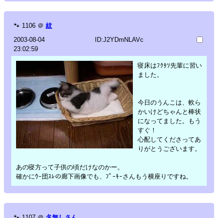
🐾
1106
＠
紋
2003-08-04
ID:J2YDmNLAVc
23:02:59
寝床はﾌｸﾀｿ先輩に習い
ました。
今日のうんこは、軟ら
かいけどちゃんと棒状
になってました。もう
すぐ！
心配してくださってあ
りがとうございます。
あの寝方って子供の頃だけなのかー。
確かにｳｰ団ｽﾚの廊下画像でも、ﾌﾟｰｷｰさんもう横座りですね。
🐾
1107
＠
名無しさん