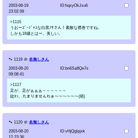
2003-08-19
ID:hqxyOkJxu6
23:02:09
>1115
うおーｺﾞｰｼﾞｬｽな白黒ﾌｻさん！素敵な襟巻ですね。
しかも18歳とはー。美しい。
🐾
1119
＠
名無しさん
2003-08-20
ID:bn6Sa8Qe7s
09:08:41
>1117
足が、足がぁぁぁ～～～～～～
紋ﾀﾝ、たまりませんわぁ～～～～～～(萌)
🐾
1120
＠
名無しさん
2003-08-20
ID:vHjQgIpjxk
12:23:36