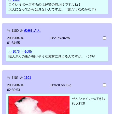
こういうポーズするのは仔猫の時だけですよね？
大人になってからは見ないんですよ。（家だけなのかな？）
🐾
1100
＠
名無しさん
2003-08-04
ID:2iPix3u2fA
01:34:55
>>1076
,
>>1095
職人さんの腕が鳴りそうな素材に見えるんですが…（ﾜｸﾜｸ
🐾
1101
＠
1101
2003-08-04
ID:VcIUvsJ6Ig
02:39:53
せんひゃくいっぴきﾈｺ
ﾀｿ大行進