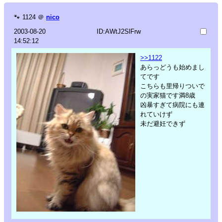
🐾
1124
＠
nico
2003-08-20
ID:AWtJ2SlFrw
14:52:12
>>1122
あらっどうも始めまし
てです
こちらも里帰りついで
の実家猫です満8歳
凶暴すぎて病院にも連
れていけず
未だ避妊できず