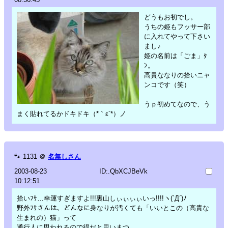
どうもお初でし。
うちの姫もフッサー部
に入れてやって下さい
まし♪
姫の名前は「ごま」ﾀ
ﾝ。
高貴ななりの拾いニャ
ンコです（笑）
うｐ初めてなので、う
まく貼れてるかドキドキ（*｀ε´*）ノ
🐾
1131
＠
名無しさん
2003-08-23
ID:.QbXCJBeVk
10:12:51
拾いﾌｻ…幸運すぎますよ!!!裏山しぃぃぃぃいっ!!!!ヽ(`Д´)ﾉ
野外ﾌｻさんは、どんなに身なりが汚くても「いいとこの（高貴な
生まれの）猫」って
通行人に思われるので得だと思いまつ。