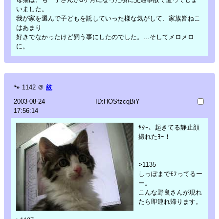
いました。
我が家を選んで子どもを託していった様な気がして、家族皆ねこ
はあまり
好きでなかったけど飼う事にしたのでした。…そしてメロメロ
に。
🐾
1142
＠
紋
2003-08-24
ID:HOSfzcqBiY
17:56:14
ﾔﾀｰ、起きてる静止顔
撮れたﾖｰ！
>1135
しっぽまでﾓﾌってるー
ー。
こんな野良さんが現れ
たら即連れ帰ります。