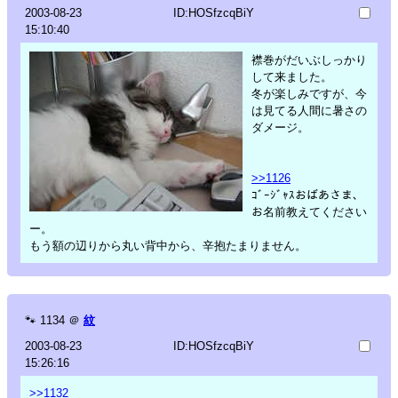
2003-08-23
ID:HOSfzcqBiY
15:10:40
襟巻がだいぶしっかり
して来ました。
冬が楽しみですが、今
は見てる人間に暑さの
ダメージ。
>>1126
ｺﾞｰｼﾞｬｽおばあさま、
お名前教えてください
ー。
もう額の辺りから丸い背中から、辛抱たまりません。
🐾
1134
＠
紋
2003-08-23
ID:HOSfzcqBiY
15:26:16
>>1132