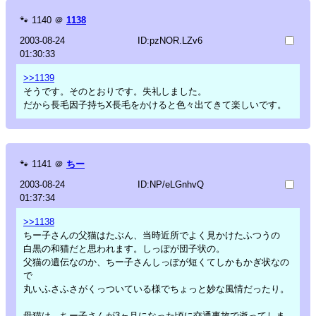
🐾
1140
＠
1138
2003-08-24
ID:pzNOR.LZv6
01:30:33
>>1139
そうです。そのとおりです。失礼しました。
だから長毛因子持ちX長毛をかけると色々出てきて楽しいです。
🐾
1141
＠
ちー
2003-08-24
ID:NP/eLGnhvQ
01:37:34
>>1138
ちー子さんの父猫はたぶん、当時近所でよく見かけたふつうの
白黒の和猫だと思われます。しっぽが団子状の。
父猫の遺伝なのか、ちー子さんしっぽが短くてしかもかぎ状なの
で
丸いふさふさがくっついている様でちょっと妙な風情だったり。
母猫は、ちー子さんが3ヶ月になった頃に交通事故で逝ってしま