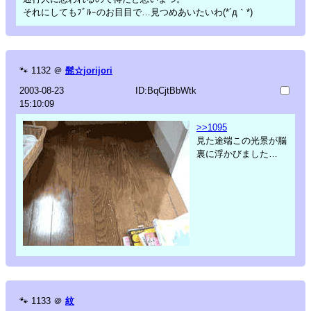
それにしてもﾌﾞﾙｰのお目目で…見つめあいたいわ(*´д｀*)
🐾
1132
＠
髭☆jorijori
2003-08-23
ID:BqCjtBbWtk
15:10:09
>>1095
見た途端この光景が脳
裏に浮かびました…
🐾
1133
＠
紋