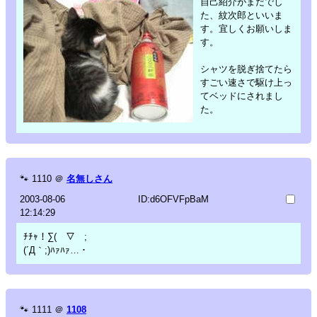
自己紹介がまだでし
た、紋次郎といいま
す。宜しくお願いしま
す。
シャツを脱ぎ捨てたら
すごい速さで駆け上っ
てベッドにされまし
た。
🐾
1110
＠
名無しさん
2003-08-06
ID:d6OFVFpBaM
12:14:29
ﾁﾁｬ！∑(￣▽￣;
(´Д｀;)ﾊｧﾊｧ…・
🐾
1111
＠
1108