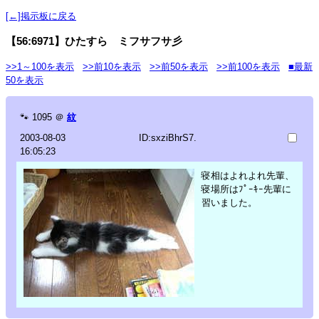
[←]掲示板に戻る
【56:6971】ひたすら ミフサフサ彡
>>1～100を表示
>>前10を表示
>>前50を表示
>>前100を表示
■最新
50を表示
🐾
1095
＠
紋
2003-08-03
ID:sxziBhrS7.
16:05:23
寝相はよれよれ先輩、
寝場所はﾌﾟｰｷｰ先輩に
習いました。