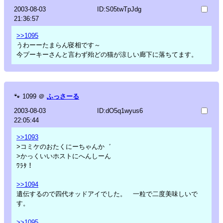
2003-08-03
ID:S05twTpJdg
21:36:57
>>1095
うわーーたまらん寝相です～
今プーキーさんと言わず殆どの猫が涼しい廊下に落ちてます。
🐾
1099
＠
ふっさーる
2003-08-03
ID:dO5q1wyus6
22:05:44
>>1093
>コミケのおたくにーちゃんか゛
>かっくいいホストにへんしーん
ﾜﾗﾀ！
>>1094
遺伝するので四代オッドアイでした。 一粒で二度美味しいで
す。
>>1095