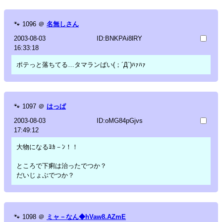
🐾
1096
＠
名無しさん
2003-08-03
ID:BNKPAi8lRY
16:33:18
ポテっと落ちてる…タマランばい(；´Д`)ﾊｧﾊｧ
🐾
1097
＠
はっぱ
2003-08-03
ID:oMG84pGjvs
17:49:12
大物になるﾖｶ－ﾝ！！
ところで下痢は治ったでつか？
だいじょぶでつか？
🐾
1098
＠
ミャ－なん◆hVaw8.AZmE