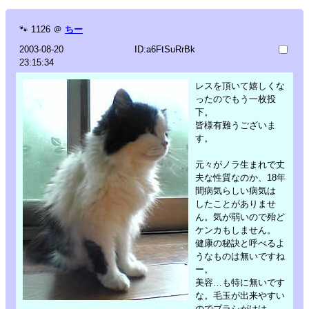
🐾
1126
＠
ちー
2003-08-20
ID:a6FtSuRrBk
23:15:34
レスを頂いて嬉しくな
ったのでもう一枚投
下。
皆様有難うございま
す。
元々がノラ生まれで丈
夫な性質なのか、18年
間病気らしい病気は
したことがありませ
ん。気が弱いので殆ど
ケンカもしません。
健康の秘訣と呼べるよ
うなものは無いですね
ー。
美容…も特に無いです
な。毛玉が出来やすい
のでブラシがけは