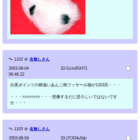
🐾
1102
＠
名無しさん
2003-08-04
ID:GcIs8SH72.
06:46:22
白黒ポインツの柄違いあんこ柄フッサール猫が1101匹・・・
・・・ﾊｧﾊｧﾊｧﾊｧ・・・想像するだに恐ろしいではないです
か・・・
🐾
1103
＠
名無しさん
2003-08-04
ID:j7ClD4u5dc