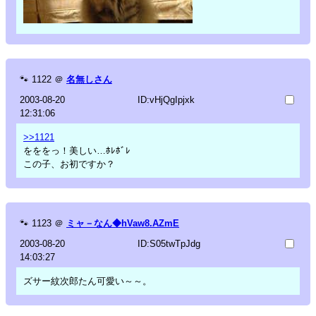
🐾
1122
＠
名無しさん
2003-08-20
ID:vHjQgIpjxk
12:31:06
>>1121
をををっ！美しい…ﾎﾚﾎﾞﾚ
この子、お初ですか？
🐾
1123
＠
ミャ－なん◆hVaw8.AZmE
2003-08-20
ID:S05twTpJdg
14:03:27
ズサー紋次郎たん可愛い～～。