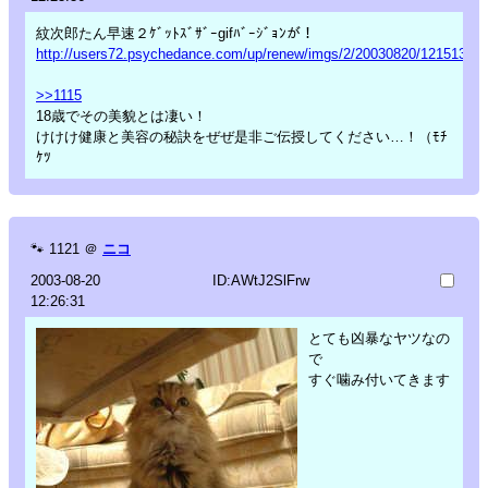
紋次郎たん早速２ｹﾞｯﾄｽﾞｻﾞｰgifﾊﾞｰｼﾞｮﾝが！
http://users72.psychedance.com/up/renew/imgs/2/20030820/12151375.g
>>1115
18歳でその美貌とは凄い！
けけけ健康と美容の秘訣をぜぜ是非ご伝授してください…！（ﾓﾁ
ｹﾂ
🐾
1121
＠
ニコ
2003-08-20
ID:AWtJ2SlFrw
12:26:31
とても凶暴なヤツなの
で
すぐ噛み付いてきます