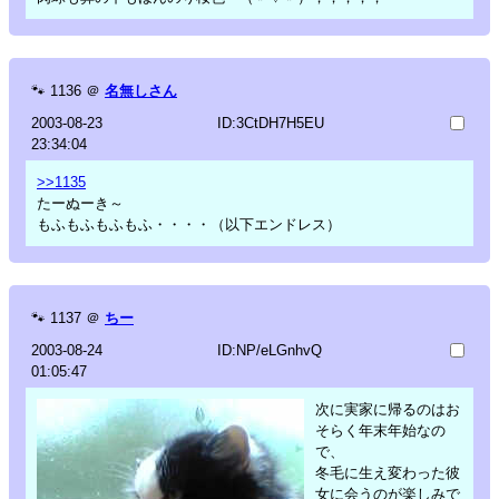
🐾
1136
＠
名無しさん
2003-08-23
ID:3CtDH7H5EU
23:34:04
>>1135
たーぬーき～
もふもふもふもふ・・・・（以下エンドレス）
🐾
1137
＠
ちー
2003-08-24
ID:NP/eLGnhvQ
01:05:47
次に実家に帰るのはお
そらく年末年始なの
で、
冬毛に生え変わった彼
女に会うのが楽しみで