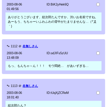
2003-08-06
ID:BiK2yHek6Q
01:49:56
ありがとうございます、紋次郎たんですか、渋いお名前ですね。
あーもう、ちちゃーいふわふわの背中がたまりませんな…（*´Д
｀)
🐾
1112
＠
名無しさん
2003-08-06
ID:odJIFs5zUU
13:48:09
もっ、もんちゃ～ん！！！ モウ悶絶… があいずぎる…
🐾
1113
＠
名無しさん
2003-08-06
ID:tUqXjZCReM
18:01:40
紋次郎たん？