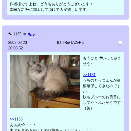
作者様ですよね、どうもありがとうございます！
素敵なｽﾞｻｰに加工して頂けて大変嬉しいです。
🐾
1135
＠
もふ
2003-08-23
ID:TRn/TA2vPE
20:03:52
もうひとﾌｻいってみま
せう～
>>1131
うちのとっつぁんが身
柄確保してきたのです
が、
奴もブルーのお目目に
してやられたそうです
（笑）
>>1133
ああ紋ﾀﾝ・・・
肉球も鼻の下もほんのり桜色～（〃▽〃）；；；；；