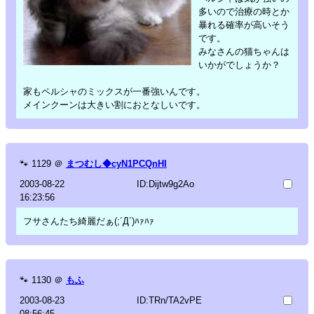
多いので治療の時とか
暴れる確率が高いそう
です。
みなさんの猫ちゃんは
いかがでしょうか？
家もペルシャのミックスが一番強いんです。
メインクーンは大きい割におとなしいです。
🐾
1129
＠
まつむし◆cyN1PCQnHI
2003-08-22
ID:Dijtw9g2Ao
16:23:56
フサさんたち綺麗だぁ(;´Д`)ﾊｧﾊｧ
🐾
1130
＠
もふ
2003-08-23
ID:TRn/TA2vPE
08:56:45