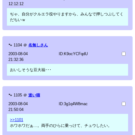
12:12:12
ぢゃ、自分がクルエラ役やりますから、みんなで押しつぶしてく
だちいｗ
🐾
1104
＠
名無しさん
2003-08-04
ID:K9ocYCFqdU
21:32:36
おいしそうな豆大福･･･
🐾
1105
＠
迷い猫
2003-08-04
ID:3g1q4W8mac
21:50:04
>>1101
ホワホワだぁ…。両手のひらに乗っけて、チュウしたい。