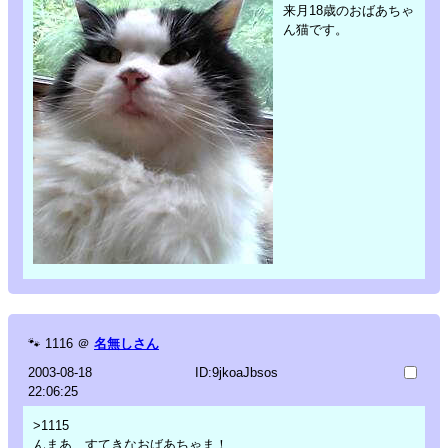
来月18歳のおばあちゃ
ん猫です。
🐾
1116
＠
名無しさん
2003-08-18
ID:9jkoaJbsos
22:06:25
>1115
んまあ、すてきなおばあちゃま！