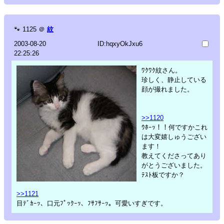
🐾
1125
＠
紋
2003-08-20
ID:hqxyOkJxu6
22:25:26
ﾜｸﾜｸ紋さん。
珍しく、静止している
顔が撮れました。
>>1120
ｳﾎｰｯ！！何ですかこれ
は大変嬉しゅうござい
ます！
教えてくださってあり
がとうございました。
ﾃｽﾄ板ですか？
>>1121
目ﾃﾞｶｰｯ、口元ﾌﾟｯｸｰｯ、ﾌｻﾌｻｰｯ。可愛いすぎです。