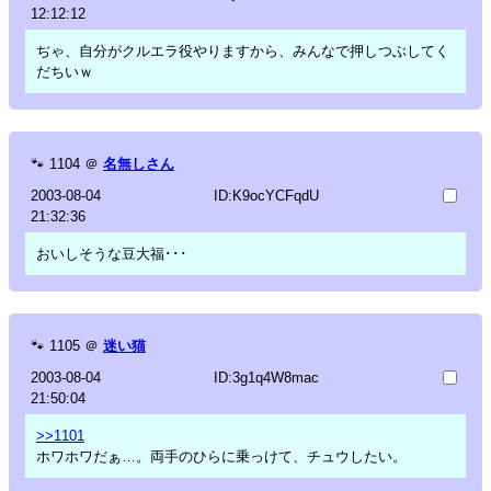
12:12:12
ぢゃ、自分がクルエラ役やりますから、みんなで押しつぶしてく
だちいｗ
🐾
1104
＠
名無しさん
2003-08-04
ID:K9ocYCFqdU
21:32:36
おいしそうな豆大福･･･
🐾
1105
＠
迷い猫
2003-08-04
ID:3g1q4W8mac
21:50:04
>>1101
ホワホワだぁ…。両手のひらに乗っけて、チュウしたい。