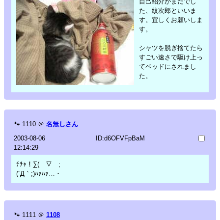
自己紹介がまだでし
た、紋次郎といいま
す。宜しくお願いしま
す。
シャツを脱ぎ捨てたら
すごい速さで駆け上っ
てベッドにされまし
た。
🐾
1110
＠
名無しさん
2003-08-06
ID:d6OFVFpBaM
12:14:29
ﾁﾁｬ！∑(￣▽￣;
(´Д｀;)ﾊｧﾊｧ…・
🐾
1111
＠
1108