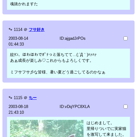
魂抜かれますた
🐾
1114
＠
フサ好き
2003-08-14
ID:ajgadJrPOs
01:44:33
紋ﾀﾝ、ほわほわでﾎﾟﾃっと落ちてて…(;´Д｀)ﾊｧﾊｧ
あぁ成長が楽しみ♡これからもよろしくです。
ミフサフサ彡な皆様、暑い夏どう過ごしてるのかなぁ
🐾
1115
＠
ちー
2003-08-18
ID:vDqYPC8XLA
21:43:10
はじめまして。
里帰りついでに実家猫
を激写して来ました。