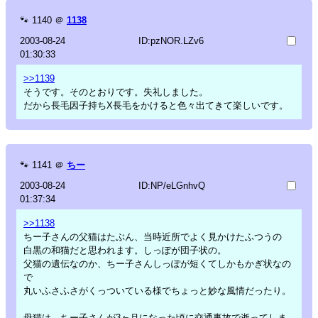
🐾
1140
＠
1138
2003-08-24
ID:pzNOR.LZv6
01:30:33
>>1139
そうです。そのとおりです。失礼しました。
だから長毛因子持ちX長毛をかけると色々出てきて楽しいです。
🐾
1141
＠
ちー
2003-08-24
ID:NP/eLGnhvQ
01:37:34
>>1138
ちー子さんの父猫はたぶん、当時近所でよく見かけたふつうの
白黒の和猫だと思われます。しっぽが団子状の。
父猫の遺伝なのか、ちー子さんしっぽが短くてしかもかぎ状なの
で
丸いふさふさがくっついている様でちょっと妙な風情だったり。
母猫は、ちー子さんが3ヶ月になった頃に交通事故で逝ってしま