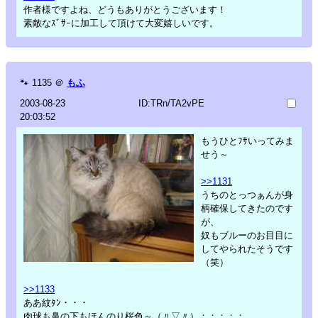
作者様ですよね、どうもありがとうございます！
素敵なｽﾞｻｰに加工して頂けて大変嬉しいです。
🐾
1135
＠
もふ
2003-08-23
ID:TRn/TA2vPE
20:03:52
もうひとﾌｻいってみま
せう～
>>1131
うちのとっつぁんが身
柄確保してきたのです
が、
奴もブルーのお目目に
してやられたそうです
（笑）
>>1133
ああ紋ﾀﾝ・・・
肉球も鼻の下もほんのり桜色～（〃▽〃）；；；；；