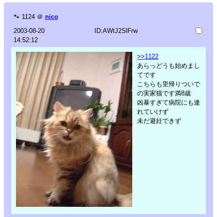
🐾
1124
＠
nico
2003-08-20
ID:AWtJ2SlFrw
14:52:12
>>1122
あらっどうも始めまし
てです
こちらも里帰りついで
の実家猫です満8歳
凶暴すぎて病院にも連
れていけず
未だ避妊できず