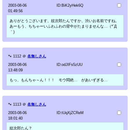
2003-08-06
ID:BiK2yHek6Q
01:49:56
ありがとうございます、紋次郎たんですか、渋いお名前ですね。
あーもう、ちちゃーいふわふわの背中がたまりませんな…（*´Д
｀)
🐾
1112
＠
名無しさん
2003-08-06
ID:odJIFs5zUU
13:48:09
もっ、もんちゃ～ん！！！ モウ悶絶… があいずぎる…
🐾
1113
＠
名無しさん
2003-08-06
ID:tUqXjZCReM
18:01:40
紋次郎たん？