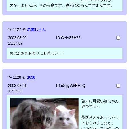
欠かしませんが、その程度です。参考にならんですまんです。
🐾
1127
＠
名無しさん
2003-08-20
ID:GcIs8SH72.
23:27:07
おばあさまあまりにも美しい・・
🐾
1128
＠
1090
2003-08-21
ID:uSgyW6BELQ
12:53:33
強力に可愛い猫ちゃん
達ですね～
獣医さんがおっしゃっ
ておられましたが、
ペルシャは気が強いの