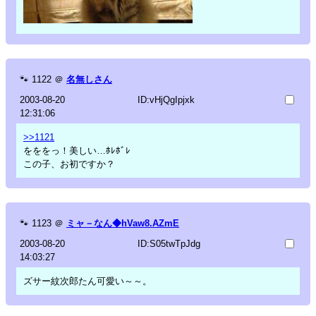
🐾
1122
＠
名無しさん
2003-08-20
ID:vHjQgIpjxk
12:31:06
>>1121
をををっ！美しい…ﾎﾚﾎﾞﾚ
この子、お初ですか？
🐾
1123
＠
ミャ－なん◆hVaw8.AZmE
2003-08-20
ID:S05twTpJdg
14:03:27
ズサー紋次郎たん可愛い～～。