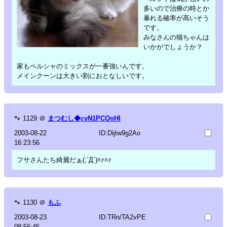
多いので治療の時とか
暴れる確率が高いそう
です。
みなさんの猫ちゃんは
いかがでしょうか？
家もペルシャのミックスが一番強いんです。
メインクーンは大きい割におとなしいです。
🐾
1129
＠
まつむし◆cyN1PCQnHI
2003-08-22
ID:Dijtw9g2Ao
16:23:56
フサさんたち綺麗だぁ(;´Д`)ﾊｧﾊｧ
🐾
1130
＠
もふ
2003-08-23
ID:TRn/TA2vPE
08:56:45