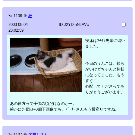
🐾
1106
＠
紋
2003-08-04
ID:J2YDmNLAVc
23:02:59
寝床はﾌｸﾀｿ先輩に習い
ました。
今日のうんこは、軟ら
かいけどちゃんと棒状
になってました。もう
すぐ！
心配してくださってあ
りがとうございます。
あの寝方って子供の頃だけなのかー。
確かにｳｰ団ｽﾚの廊下画像でも、ﾌﾟｰｷｰさんもう横座りですね。
🐾
1107
＠
名無しさん