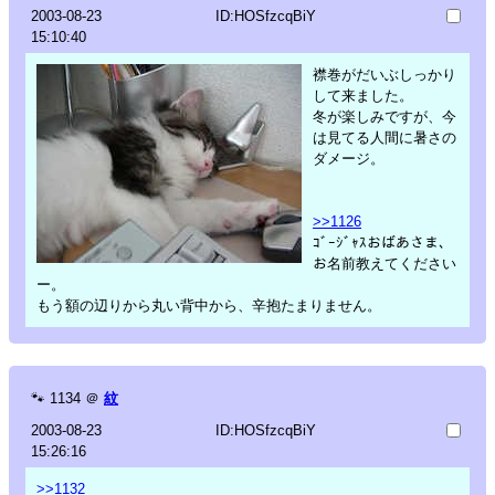
2003-08-23
ID:HOSfzcqBiY
15:10:40
襟巻がだいぶしっかり
して来ました。
冬が楽しみですが、今
は見てる人間に暑さの
ダメージ。
>>1126
ｺﾞｰｼﾞｬｽおばあさま、
お名前教えてください
ー。
もう額の辺りから丸い背中から、辛抱たまりません。
🐾
1134
＠
紋
2003-08-23
ID:HOSfzcqBiY
15:26:16
>>1132