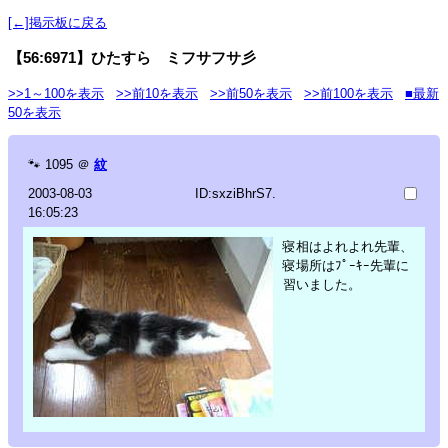
[←]掲示板に戻る
【56:6971】ひたすら ミフサフサ彡
>>1～100を表示
>>前10を表示
>>前50を表示
>>前100を表示
■最新
50を表示
🐾
1095
＠
紋
2003-08-03
ID:sxziBhrS7.
16:05:23
寝相はよれよれ先輩、
寝場所はﾌﾟｰｷｰ先輩に
習いました。