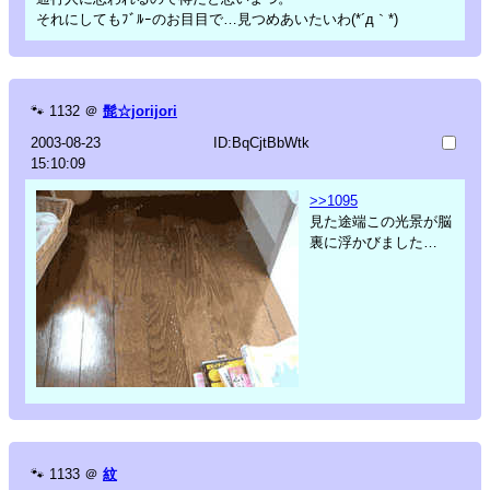
それにしてもﾌﾞﾙｰのお目目で…見つめあいたいわ(*´д｀*)
🐾
1132
＠
髭☆jorijori
2003-08-23
ID:BqCjtBbWtk
15:10:09
>>1095
見た途端この光景が脳
裏に浮かびました…
🐾
1133
＠
紋