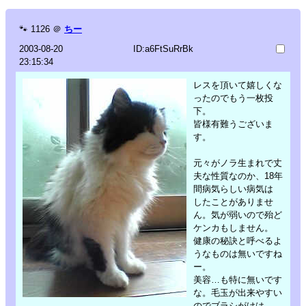
🐾
1126
＠
ちー
2003-08-20
ID:a6FtSuRrBk
23:15:34
レスを頂いて嬉しくな
ったのでもう一枚投
下。
皆様有難うございま
す。
元々がノラ生まれで丈
夫な性質なのか、18年
間病気らしい病気は
したことがありませ
ん。気が弱いので殆ど
ケンカもしません。
健康の秘訣と呼べるよ
うなものは無いですね
ー。
美容…も特に無いです
な。毛玉が出来やすい
のでブラシがけは