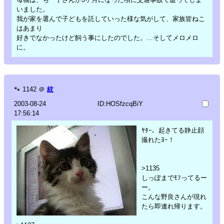
いました。
我が家を選んで子どもを託していった様な気がして、家族皆ねこ
はあまり
好きでなかったけど飼う事にしたのでした。…そしてメロメロ
に。
🐾
1142
＠
紋
2003-08-24
ID:HOSfzcqBiY
17:56:14
ﾔﾀｰ、起きてる静止顔
撮れたﾖｰ！
>1135
しっぽまでﾓﾌってるー
ー。
こんな野良さんが現れ
たら即連れ帰ります。