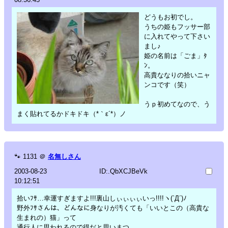
どうもお初でし。
うちの姫もフッサー部
に入れてやって下さい
まし♪
姫の名前は「ごま」ﾀ
ﾝ。
高貴ななりの拾いニャ
ンコです（笑）
うｐ初めてなので、う
まく貼れてるかドキドキ（*｀ε´*）ノ
🐾
1131
＠
名無しさん
2003-08-23
ID:.QbXCJBeVk
10:12:51
拾いﾌｻ…幸運すぎますよ!!!裏山しぃぃぃぃいっ!!!!ヽ(`Д´)ﾉ
野外ﾌｻさんは、どんなに身なりが汚くても「いいとこの（高貴な
生まれの）猫」って
通行人に思われるので得だと思いまつ。