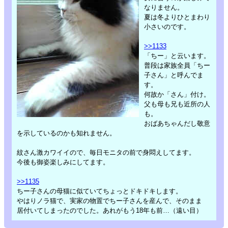
なりません。
夏は冬よりひとまわり
小さいのです。
>>1133
「ちー」と云います。
普段は家族全員「ちー
子さん」と呼んでま
す。
何故か「さん」付け。
父も母も兄も近所の人
も。
おばあちゃんだし敬意
を示しているのかも知れません。
紋さん激カワイイので、毎日モニタの前で身悶えしてます。
今後も御姿楽しみにしてます。
>>1135
ちー子さんの母猫に似ていてちょっとドキドキします。
やはりノラ猫で、実家の物置でちー子さんを産んで、そのまま
居付いてしまったのでした。あれがもう18年も前…（遠い目）