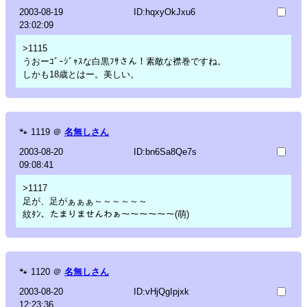
2003-08-19
ID:hqxyOkJxu6
23:02:09
>1115
うおーｺﾞｰｼﾞｬｽな白黒ﾌｻさん！素敵な襟巻ですね。
しかも18歳とはー。美しい。
🐾
1119
＠
名無しさん
2003-08-20
ID:bn6Sa8Qe7s
09:08:41
>1117
足が、足がぁぁぁ～～～～～～
紋ﾀﾝ、たまりませんわぁ～～～～～～(萌)
🐾
1120
＠
名無しさん
2003-08-20
ID:vHjQgIpjxk
12:23:36