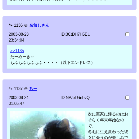
🐾
1136
＠
名無しさん
2003-08-23
ID:3CtDH7H5EU
23:34:04
>>1135
たーぬーき～
もふもふもふもふ・・・・（以下エンドレス）
🐾
1137
＠
ちー
2003-08-24
ID:NP/eLGnhvQ
01:05:47
次に実家に帰るのはお
そらく年末年始なの
で、
冬毛に生え変わった彼
女に会うのが楽しみで