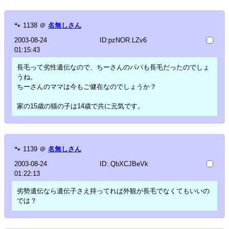
🐾
1138
＠
名無しさん
2003-08-24
ID:pzNOR.LZv6
01:15:43
長毛って劣性遺伝なので、ちーさんのパパも長毛だったのでしょ
うね。
ちーさんのママは今もご健在なのでしょうか？
家の15歳の猫の子は14歳で共に元気です。
🐾
1139
＠
名無しさん
2003-08-24
ID:.QbXCJBeVk
01:22:13
劣勢遺伝なら遺伝子さえ持ってれば外観が長毛でなくてもいいの
では？