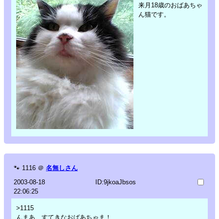
来月18歳のおばあちゃ
ん猫です。
🐾
1116
＠
名無しさん
2003-08-18
ID:9jkoaJbsos
22:06:25
>1115
んまあ、すてきなおばあちゃま！