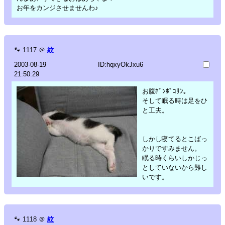
お年をカンジさせませんわ♪
🐾
1117
＠
紋
2003-08-19
ID:hqxyOkJxu6
21:50:29
お腹ﾎﾟﾝﾎﾟｺﾘﾝ。
そして眠る時は足をひ
と工夫。
しかし寝てるとこばっ
かりですみません。
眠る時くらいしかじっ
としていないから難し
いです。
🐾
1118
＠
紋