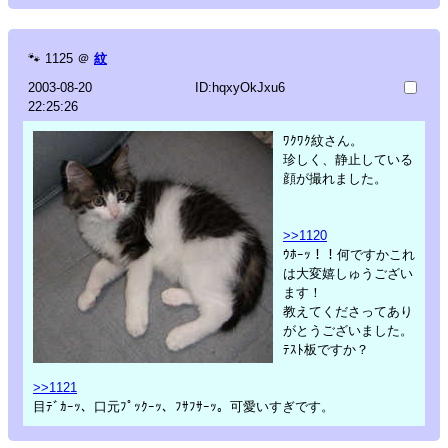
🐾
1125
＠
紋
2003-08-20
ID:hqxyOkJxu6
22:25:26
ﾜｸﾜｸ紋さん。
珍しく、静止している
顔が撮れました。
>>1120
ｳﾎｰｯ！！何ですかこれ
は大変嬉しゅうござい
ます！
教えてくださってあり
がとうございました。
ﾃｽﾄ板ですか？
>>1121
目ﾃﾞｶｰｯ、口元ﾌﾟｯｸｰｯ、ﾌｻﾌｻｰｯ。可愛いすぎです。