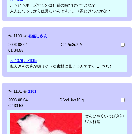
こういうポーズするのは仔猫の時だけですよね？
大人になってからは見ないんですよ。（家だけなのかな？）
🐾
1100
＠
名無しさん
2003-08-04
ID:2iPix3u2fA
01:34:55
>>1076
,
>>1095
職人さんの腕が鳴りそうな素材に見えるんですが…（ﾜｸﾜｸ
🐾
1101
＠
1101
2003-08-04
ID:VcIUvsJ6Ig
02:39:53
せんひゃくいっぴきﾈｺ
ﾀｿ大行進