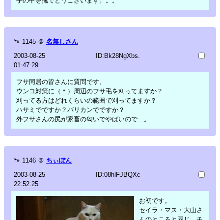
手の甲を撫でとうございます。。。
🐾
1145
＠
名無しさん
2003-08-25
ID:Bk28NgXbs.
01:47:29
フサ同居の皆さんに質問です。
ウンコ対策に（＊）周辺のフサ毛を刈ってますか？
刈ってる方はどれくらいの範囲で刈ってますか？
ハサミでですか？バリカンでですか？
外フサさんの尻が家畜の匂いでやばいので…。
🐾
1146
＠
ちぃぽん
2003-08-25
ID:08hlFJBQXc
22:52:25
お初です。
セイラ・マス・大山さ
んのところと同じ、チ