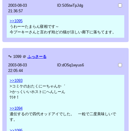
2003-08-03
ID:S05twTpJdg
21:36:57
>>1095
うわーーたまらん寝相です～
今プーキーさんと言わず殆どの猫が涼しい廊下に落ちてます。
🐾
1099
＠
ふっさーる
2003-08-03
ID:dO5q1wyus6
22:05:44
>>1093
>コミケのおたくにーちゃんか゛
>かっくいいホストにへんしーん
ﾜﾗﾀ！
>>1094
遺伝するので四代オッドアイでした。 一粒で二度美味しいで
す。
>>1095