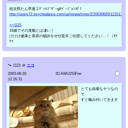
紋次郎たん早速２ｹﾞｯﾄｽﾞｻﾞｰgifﾊﾞｰｼﾞｮﾝが！
http://users72.psychedance.com/up/renew/imgs/2/20030820/12151375.g
>>1115
18歳でその美貌とは凄い！
けけけ健康と美容の秘訣をぜぜ是非ご伝授してください…！（ﾓﾁ
ｹﾂ
🐾
1121
＠
ニコ
2003-08-20
ID:AWtJ2SlFrw
12:26:31
とても凶暴なヤツなの
で
すぐ噛み付いてきます