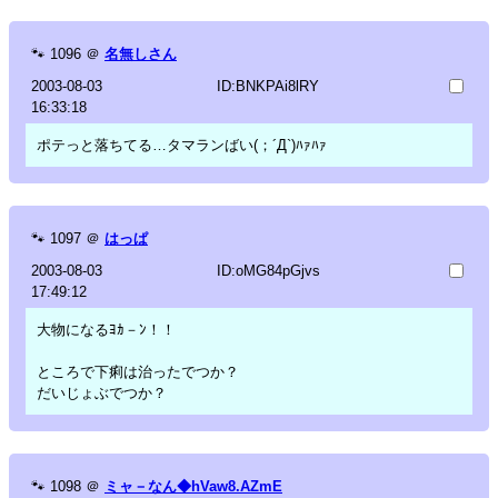
🐾
1096
＠
名無しさん
2003-08-03
ID:BNKPAi8lRY
16:33:18
ポテっと落ちてる…タマランばい(；´Д`)ﾊｧﾊｧ
🐾
1097
＠
はっぱ
2003-08-03
ID:oMG84pGjvs
17:49:12
大物になるﾖｶ－ﾝ！！
ところで下痢は治ったでつか？
だいじょぶでつか？
🐾
1098
＠
ミャ－なん◆hVaw8.AZmE