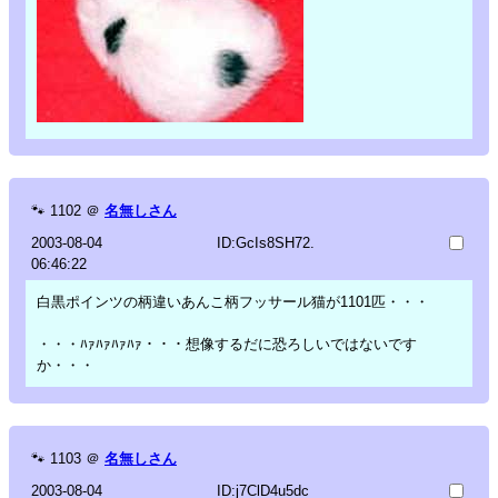
🐾
1102
＠
名無しさん
2003-08-04
ID:GcIs8SH72.
06:46:22
白黒ポインツの柄違いあんこ柄フッサール猫が1101匹・・・
・・・ﾊｧﾊｧﾊｧﾊｧ・・・想像するだに恐ろしいではないです
か・・・
🐾
1103
＠
名無しさん
2003-08-04
ID:j7ClD4u5dc