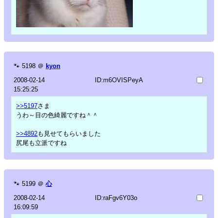
🐾
5198
＠
kyon
2008-02-14
ID:m6OVISPeyA
15:25:25
>>5197
さま
うわ～目の色綺麗ですね＾＾
>>4892
も見せてもらいました
尻尾も立派ですね
🐾
5199
＠
心
2008-02-14
ID:raFgv6Y03o
16:09:59