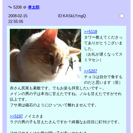
🐾
5208
＠
孝太郎
2008-02-15
ID:KASkLYmgQ.
22:55:05
>>5118
タワー教えてくださっ
てありがとうございま
した。
（お礼が遅くなってス
ミマセン）
>>5207
チョコは自分で食すも
のだと思います（笑）
赤さん尻尾も素敵です。でもお姿も拝見したいです～。
メインの男の子は本当に甘えたですね。ノルも甘えたですがそれ
以上です。
フサ弟は磁石のようにひっついて離れませんです。
>>5197
ノイエさま
ラグの男の子も甘えたさんですか？綺麗なお目目に釘付けです。