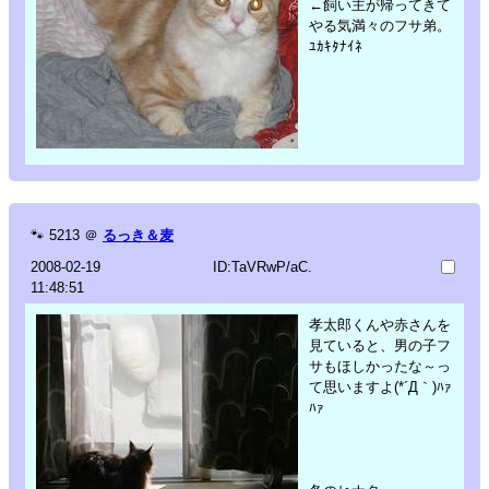
←飼い主が帰ってきて
やる気満々のフサ弟。
ﾕｶｷﾀﾅｲﾈ
🐾
5213
＠
るっき＆麦
2008-02-19
ID:TaVRwP/aC.
11:48:51
孝太郎くんや赤さんを
見ていると、男の子フ
サもほしかったな～っ
て思いますよ(*´Д｀)ﾊｧ
ﾊｧ