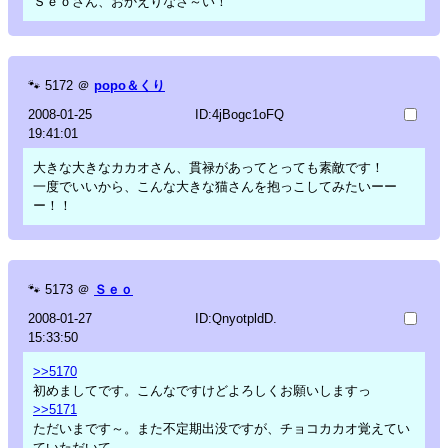
Ｓｅｏさん、おかえりなさ～い！
🐾
5172
＠
popo＆くり
2008-01-25
ID:4jBogc1oFQ
19:41:01
大きな大きなカカオさん、貫禄があってとっても素敵です！
一度でいいから、こんな大きな猫さんを抱っこしてみたいーー
ー！！
🐾
5173
＠
Ｓｅｏ
2008-01-27
ID:QnyotpldD.
15:33:50
>>5170
初めましてです。こんなですけどよろしくお願いしますっ
>>5171
ただいまです～。また不定期出没ですが、チョコカカオ覚えてい
ていただいて