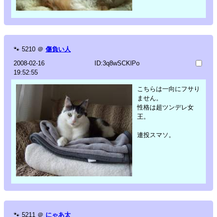
🐾
5210
＠
傷負い人
2008-02-16
ID:3q8wSCKlPo
19:52:55
こちらは一向にフサり
ません。
性格は超ツンデレ女
王。
連投スマソ。
🐾
5211
＠
にゃあ太