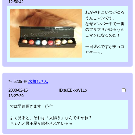
12:50:42
わがやもこいつがゆる
うんこマンです。
なぜメンバー中で一番
のフサフサがゆるうん
こマンになるのだ！
一日遅れですがチョコ
どぞーっ。
🐾
5205
＠
名無しさん
2008-02-15
ID:tuEBkkW1Lo
13:27:39
では早速頂きます (^-^*
よく見ると、それは「太陽系」なんですかね？
ちゃんと冥王星が除外されているｗ