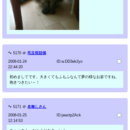
🐾
5170
＠
毛玉世話係
2008-01-24
ID:w.DD3ek2yo
22:44:20
初めましてです。大きくてもふもふなんて夢の様なお姿ですね。
抱きつきたい～！
🐾
5171
＠
名無しさん
2008-01-25
ID:jawztp2Ack
12:14:53