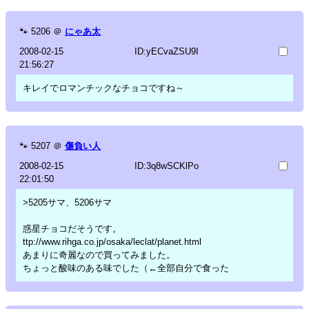
🐾
5206
＠
にゃあ太
2008-02-15
ID:yECvaZSU9I
21:56:27
キレイでロマンチックなチョコですね～
🐾
5207
＠
傷負い人
2008-02-15
ID:3q8wSCKlPo
22:01:50
>5205サマ、5206サマ
惑星チョコだそうです。
ttp://www.rihga.co.jp/osaka/leclat/planet.html
あまりに奇麗なので買ってみました。
ちょっと酸味のある味でした（←全部自分で食った