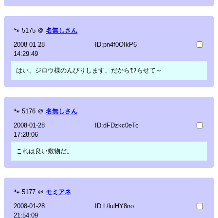
🐾
5175
＠
名無しさん
2008-01-28
ID:pn4f0OIkP6
14:29:49
はい、ジロウ様のんびりします、だからﾓﾌらせて～
🐾
5176
＠
名無しさん
2008-01-28
ID:dFDzkc0eTc
17:28:06
これは良い敷物だ。
🐾
5177
＠
モミアネ
2008-01-28
ID:L/lulHY8no
21:54:09