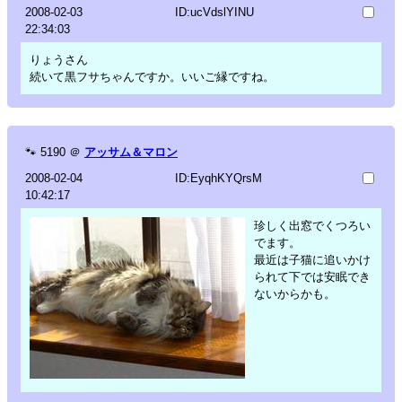
2008-02-03
ID:ucVdslYINU
22:34:03
りょうさん
続いて黒フサちゃんですか。いいご縁ですね。
🐾
5190
＠
アッサム＆マロン
2008-02-04
ID:EyqhKYQrsM
10:42:17
珍しく出窓でくつろい
でます。
最近は子猫に追いかけ
られて下では安眠でき
ないからかも。