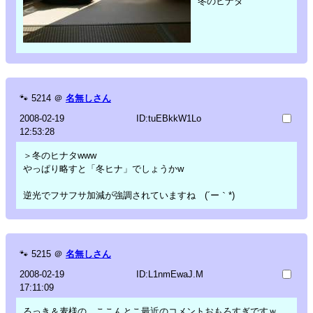
冬のヒナタ
🐾
5214
＠
名無しさん
2008-02-19
ID:tuEBkkW1Lo
12:53:28
＞冬のヒナタwww
やっぱり略すと「冬ヒナ」でしょうかw
逆光でフサフサ加減が強調されていますね (´ー｀*)
🐾
5215
＠
名無しさん
2008-02-19
ID:L1nmEwaJ.M
17:11:09
るっき＆麦様の、ここんとこ最近のコメントおもろすぎですｗ