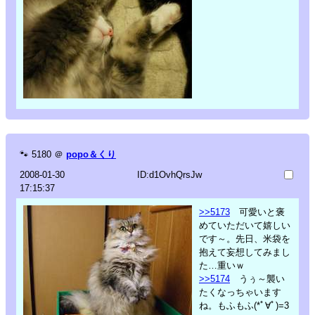
🐾
5180
＠
popo＆くり
2008-01-30
ID:d1OvhQrsJw
17:15:37
>>5173
可愛いと褒
めていただいて嬉しい
です～。先日、米袋を
抱えて妄想してみまし
た…重いｗ
>>5174
うぅ～襲い
たくなっちゃいます
ね。もふもふ(*ﾟ∀ﾟ)=3