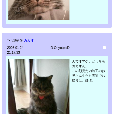
🐾
5169
＠
カカオ
2008-01-24
ID:QnyotpldD.
21:17:33
んでオマケ。どっちも
カカオん。
この顔見た内装工のお
兄さんやたら高速でお
帰りに。ほほ。