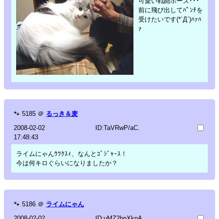
可愛い戦闘ポーズ･･･
前に飛び出してﾊﾟﾝﾁを
受けたいです(*´Д`)ﾊｧﾊ
ｧ
🐾
5185
＠
るっき＆麦
2008-02-02
ID:TaVRwP/aC.
17:48:43
ライムにゃんｳﾂｸｽｨ、なんとｺﾞｼﾞｬｰｽ！
今は何キロぐらいになりましたか？
🐾
5186
＠
ライムにゃん
2008-02-02
ID:uMZ2hpXkpA