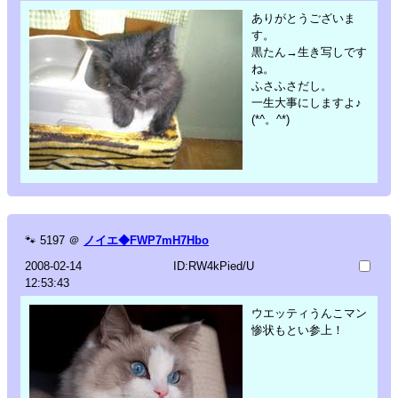
ありがとうございま
す。
黒たん→生き写しです
ね。
ふさふさだし。
一生大事にしますよ♪
(*^。^*)
🐾
5197
＠
ノイエ◆FWP7mH7Hbo
2008-02-14
ID:RW4kPied/U
12:53:43
ウエッティうんこマン
惨状もとい参上！