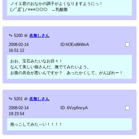
ノイエ君のおなかの調子がよくなりますようにっ！
(ノﾟДﾟ)ノ≡≡≡◎◎◎ ←乳酸菌
🐾
5200
＠
名無しさん
2008-02-14
ID:hOErd9iWvA
16:51:12
おお、宝石みたいなお目々！
なんて美しい猫さんだ、撫でてみたいよう。
お腹の具合が悪いんですか？ あったかくして、がんばれー！
🐾
5201
＠
名無しさん
2008-02-14
ID:.6Vzp5ncyA
19:23:54
抱っこしてみた～い！！！！