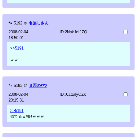
🐾
5192
＠
名無しさん
2008-02-04
ID:2NpkJnIJZQ
18:50:01
>>5191
ｗｗ
🐾
5193
＠
３匹のﾏﾏﾝ
2008-02-04
ID:.Cc1alyOZk
20:15:31
>>5191
似てるｗﾜﾛﾀｗｗｗ