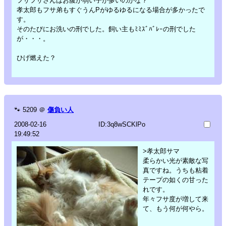
フサフサさんはお腹が弱い子が多いのかな？
孝太郎もフサ弟もすぐうんPがゆるゆるになる場合が多かったで
す。
そのたびにお洗いの刑でした。飼い主もﾐﾐｽﾞﾊﾞﾚｰの刑でした
が・・・。
ひげ燃えた？
🐾
5209
＠
傷負い人
2008-02-16
ID:3q8wSCKlPo
19:49:52
>孝太郎サマ
柔らかい光が素敵な写
真ですね。うちも粘着
テープの如くの甘った
れです。
年々フサ度が増して来
て、もう何が何やら。