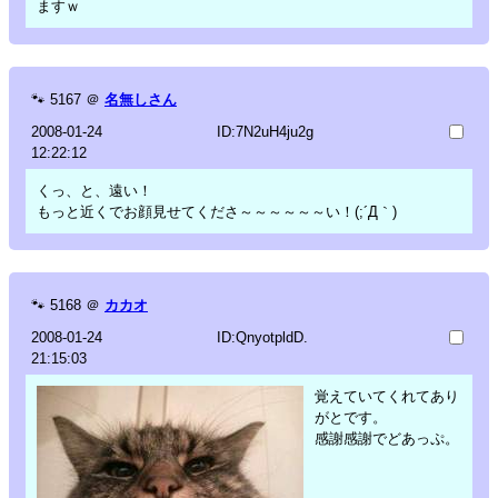
ますｗ
🐾
5167
＠
名無しさん
2008-01-24
ID:7N2uH4ju2g
12:22:12
くっ、と、遠い！
もっと近くでお顔見せてくださ～～～～～～い！(;´Д｀)
🐾
5168
＠
カカオ
2008-01-24
ID:QnyotpldD.
21:15:03
覚えていてくれてあり
がとです。
感謝感謝でどあっぷ。