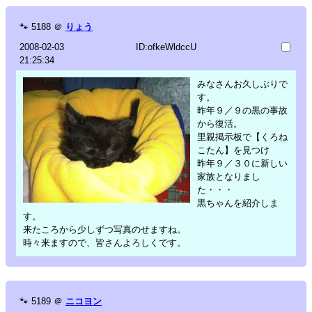
🐾
5188
＠
りょう
2008-02-03
ID:ofkeWldccU
21:25:34
みなさんお久しぶりで
す。
昨年９／９の黒の事故
から復活。
里親掲示板で【くろね
こたん】を見つけ
昨年９／３０に新しい
家族となりまし
た・・・
黒ちゃんを紹介しま
す。
来たころから少しずつ写真のせますね。
時々来ますので、皆さんよろしくです。
🐾
5189
＠
ニコヨン