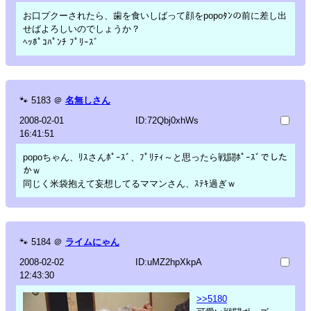
お口プクーされたら、歯を食いしばって顔をpopoﾀﾝの前に差し出
せばよろしいのでしょうか？
ﾍｯﾎﾟｺﾊﾟﾝﾁ ﾌﾟﾘｰｽﾞ
🐾
5183
＠
名無しさん
2008-02-01
ID:72Qbj0xhWs
16:41:51
popoちゃん、ﾘｽさんﾎﾟｰｽﾞ、ﾌﾟﾘﾃｨ～と思ったら戦闘ﾎﾟｰｽﾞでした
かｗ
同じく米袋抱えて妄想してるママンさん、ｽﾃｷ過ぎｗ
🐾
5184
＠
ライムにゃん
2008-02-02
ID:uMZ2hpXkpA
12:43:30
>>5180