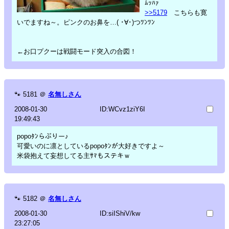
ﾑｯﾊｧ
>>5179
こちらも寛
いでますね～。ピンクのお鼻を…( ･∀･)つﾂﾝﾂﾝ
←お口プクーは戦闘モード突入の合図！
🐾
5181
＠
名無しさん
2008-01-30
ID:WCvz1ziY6I
19:49:43
popoﾀﾝらぶりー♪
可愛いのに凛としているpopoﾀﾝが大好きですよ～
米袋抱えて妄想してる主ｻﾏもステキｗ
🐾
5182
＠
名無しさん
2008-01-30
ID:siIShiV/kw
23:27:05