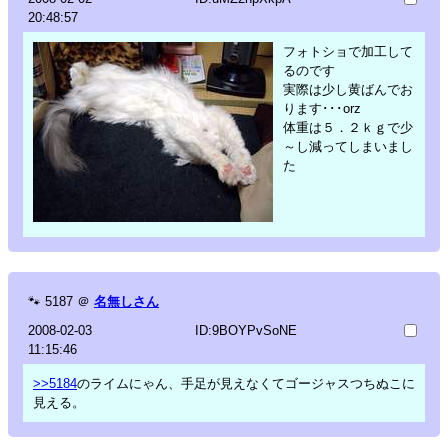
20:48:57
フォトショで加工して
るのです
実際は少し黄ばんでお
ります･･･orz
体重は５．２ｋｇで少
～し減ってしまいまし
た
🐾
5187
＠
名無しさん
2008-02-03
ID:9BOYPvSoNE
11:15:46
>>5184
のライムにゃん、手足が見えなくてゴージャスつちぬこに
見える。