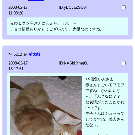
2008-02-17
ID:yECvaZSU9I
11:08:20
赤ﾀﾝとウシ子さんに会えた。うれし～
チョコ情報ありがとうございます。大阪なのですね。
🐾
5212
＠
孝太郎
2008-02-17
ID:KASkLYmgQ.
18:17:51
>>傷負い人さま
赤さんすごいモフモフ
ですね。かわいいな
～。「ん？なに？？」
な表情がまたまたかわ
いいです。
牛子さんはシュッって
してますね。美人さん
だな～。