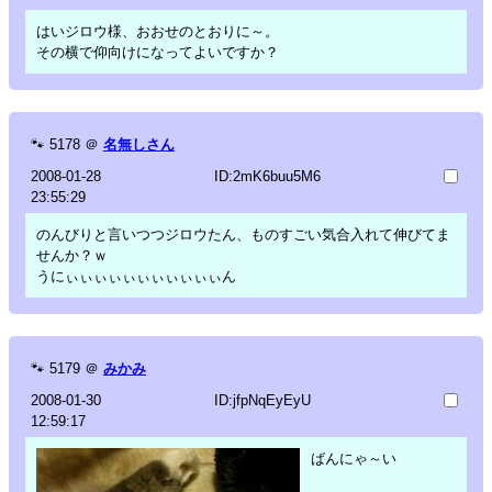
はいジロウ様、おおせのとおりに～。
その横で仰向けになってよいですか？
🐾
5178
＠
名無しさん
2008-01-28
ID:2mK6buu5M6
23:55:29
のんびりと言いつつジロウたん、ものすごい気合入れて伸びてま
せんか？ｗ
うにぃぃぃぃぃぃぃぃぃぃぃん
🐾
5179
＠
みかみ
2008-01-30
ID:jfpNqEyEyU
12:59:17
ばんにゃ～い