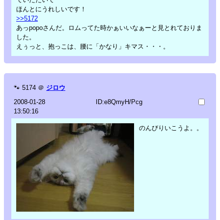
ほんとにうれしいです！
>>5172
あっpopoさんだ。ロムってた時かぁいいなぁーと見とれておりま
した。
えぅっと、抱っこは、腰に「かなり」キマス・・・。
🐾
5174
＠
ジロウ
2008-01-28
ID:e8QmyH/Pcg
13:50:16
のんびりいこうよ。。