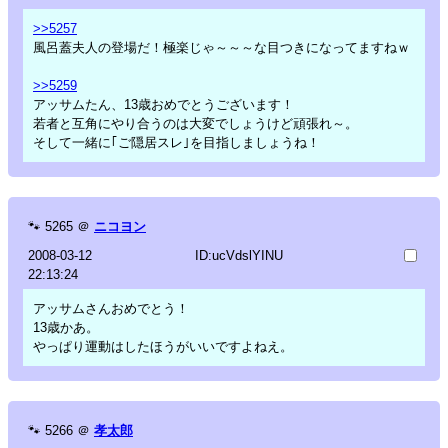
>>5257
風呂蓋夫人の登場だ！極楽じゃ～～～な目つきになってますねｗ
>>5259
アッサムたん、13歳おめでとうございます！
若者と互角にやり合うのは大変でしょうけど頑張れ～。
そして一緒に｢ご隠居スレ｣を目指しましょうね！
🐾
5265
＠
ニコヨン
2008-03-12
ID:ucVdslYINU
22:13:24
アッサムさんおめでとう！
13歳かあ。
やっぱり運動はしたほうがいいですよねえ。
🐾
5266
＠
孝太郎