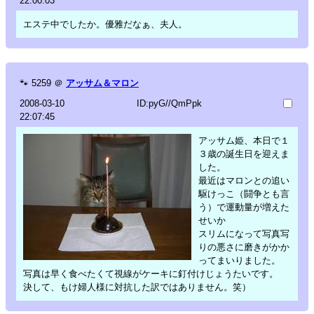
22:00:03
エステ中でしたか。優雅だなぁ、夫人。
🐾
5259
＠
アッサム＆マロン
2008-03-10
ID:pyG//QmPpk
22:07:45
アッサム姫、本日で１
３歳の誕生日を迎えま
した。
最近はマロンとの追い
駆けっこ（闘争とも言
う）で運動量が増えた
せいか
スリムになって写真写
りの悪さに磨きがかか
ってまいりました。
写真は早く食べたくて視線がケーキに釘付けじょうたいです。
決して、もけ婦人様に対抗した訳ではありません。笑）