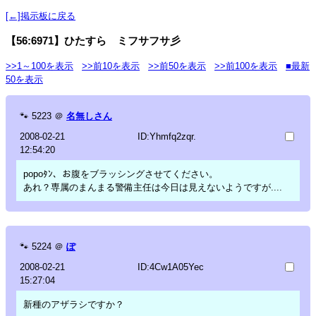
[←]掲示板に戻る
【56:6971】ひたすら ミフサフサ彡
>>1～100を表示
>>前10を表示
>>前50を表示
>>前100を表示
■最新
50を表示
🐾
5223
＠
名無しさん
2008-02-21
ID:Yhmfq2zqr.
12:54:20
popoﾀﾝ、お腹をブラッシングさせてください。
あれ？専属のまんまる警備主任は今日は見えないようですが....
🐾
5224
＠
ぽ
2008-02-21
ID:4Cw1A05Yec
15:27:04
新種のアザラシですか？