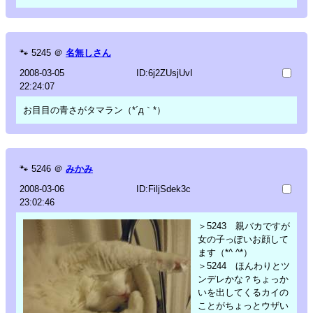
🐾
5245
＠
名無しさん
2008-03-05
ID:6j2ZUsjUvI
22:24:07
お目目の青さがタマラン（*´д｀*）
🐾
5246
＠
みかみ
2008-03-06
ID:FiljSdek3c
23:02:46
＞5243 親バカですが
女の子っぽいお顔して
ます（*^ ^*）
＞5244 ほんわりとツ
ンデレかな？ちょっか
いを出してくるカイの
ことがちょっとウザい