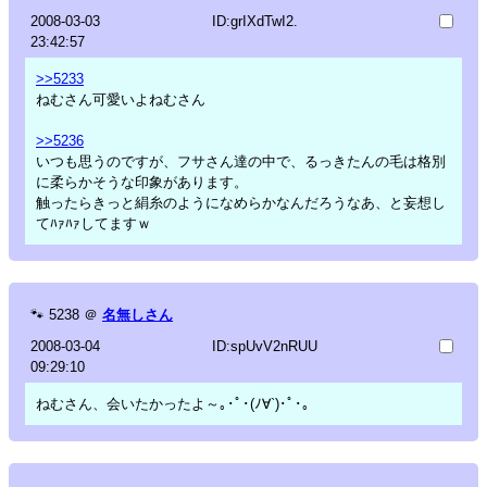
2008-03-03
ID:grIXdTwI2.
23:42:57
>>5233
ねむさん可愛いよねむさん
>>5236
いつも思うのですが、フサさん達の中で、るっきたんの毛は格別
に柔らかそうな印象があります。
触ったらきっと絹糸のようになめらかなんだろうなあ、と妄想し
てﾊｧﾊｧしてますｗ
🐾
5238
＠
名無しさん
2008-03-04
ID:spUvV2nRUU
09:29:10
ねむさん、会いたかったよ～｡･ﾟ･(ﾉ∀`)･ﾟ･｡