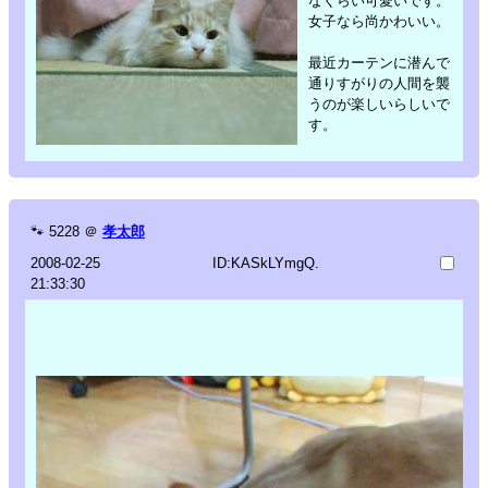
なくらい可愛いです。
女子なら尚かわいい。
最近カーテンに潜んで
通りすがりの人間を襲
うのが楽しいらしいで
す。
🐾
5228
＠
孝太郎
2008-02-25
ID:KASkLYmgQ.
21:33:30