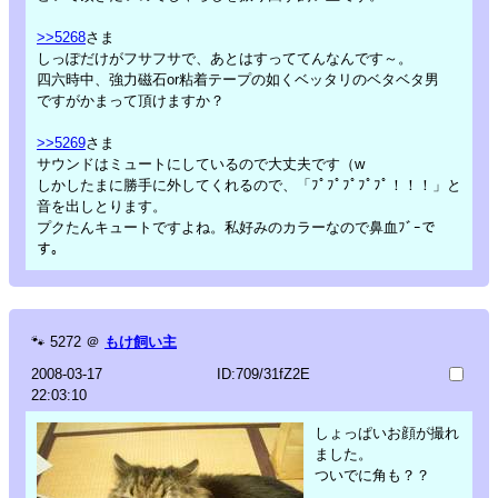
>>5268
さま
しっぽだけがフサフサで、あとはすっててんなんです～。
四六時中、強力磁石or粘着テープの如くベッタリのベタベタ男
ですがかまって頂けますか？
>>5269
さま
サウンドはミュートにしているので大丈夫です（w
しかしたまに勝手に外してくれるので、「ﾌﾟﾌﾟﾌﾟﾌﾟﾌﾟ！！！」と
音を出しとります。
プクたんキュートですよね。私好みのカラーなので鼻血ﾌﾞｰで
す。
🐾
5272
＠
もけ飼い主
2008-03-17
ID:709/31fZ2E
22:03:10
しょっぱいお顔が撮れ
ました。
ついでに角も？？