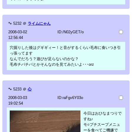
🐾
5232
＠
ライムにゃん
2008-03-02
ID:/N02yGET/o
12:56:44
穴掘りした後はグギギィー！と音がするくらい毛布に食いつき引
っ張ってます
なんでだろう？遊びが足らないのかな？
毛布チパチパとかそんなのを見てみたいよ･･･orz
🐾
5233
＠
心
2008-03-03
ID:raFgv6Y03o
19:02:54
今日はおひなまつりで
すね♪
モ○プチスープメニュ
ーを食べてご機嫌で