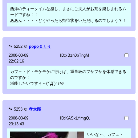
西洋のティータイムな感じ、まさにご夫人がお茶を楽しまれるム
ードですね！！
ああん・・・・どうやったら招待状をいただけるのでしょう？！
🐾
5252
＠
popo＆くり
2008-03-09
ID:xBzn0bTngM
22:02:16
カフェ・ド・モケモケに行けば、重量級のフサフサを体感できる
のですか！
堪能したいですぅ～(*´Д`)ﾊｧﾊｧ
🐾
5253
＠
孝太郎
2008-03-09
ID:KASkLYmgQ.
23:13:43
いいな～、カフェ・