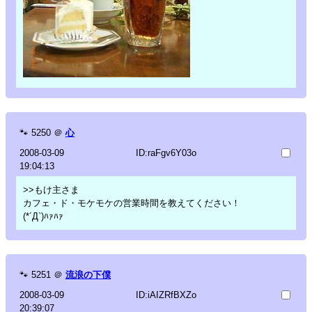
🐾
5250
＠
心
2008-03-09
ID:raFgv6Y03o
19:04:13
>>もけ主さま
カフェ・ド・モケモケの営業時間を教えてください！
(*´Д`)ﾊｧﾊｧ
🐾
5251
＠
流浪の下僕
2008-03-09
ID:iAIZRfBXZo
20:39:07