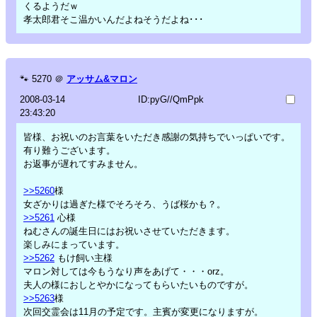
くるようだｗ
孝太郎君そこ温かいんだよねそうだよね･･･
🐾
5270
＠
アッサム&マロン
2008-03-14
ID:pyG//QmPpk
23:43:20
皆様、お祝いのお言葉をいただき感謝の気持ちでいっぱいです。
有り難うございます。
お返事が遅れてすみません。
>>5260
様
女ざかりは過ぎた様でそろそろ、うば桜かも？。
>>5261
心様
ねむさんの誕生日にはお祝いさせていただきます。
楽しみにまっています。
>>5262
もけ飼い主様
マロン対しては今もうなり声をあげて・・・orz。
夫人の様におしとやかになってもらいたいものですが。
>>5263
様
次回交霊会は11月の予定です。主賓が変更になりますが。