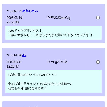
🐾
5260
＠
名無しさん
2008-03-10
ID:EAKJCmnC/g
22:55:30
おめでとうプリンセス！
13歳の女ざかり、これからまだまだ輝いて下さいね～(*´Д｀)
🐾
5261
＠
心
2008-03-11
ID:raFgv6Y03o
12:20:47
お誕生日おめでとう！おめでとう！
春はお誕生日ラュシュでおめでたいですねー♪
ねむも今月5歳になります！