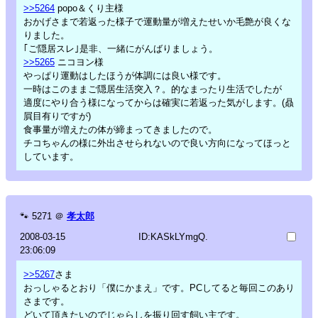
>>5264
popo＆くり主様
おかげさまで若返った様子で運動量が増えたせいか毛艶が良くな
りました。
｢ご隠居スレ｣是非、一緒にがんばりましょう。
>>5265
ニコヨン様
やっぱり運動はしたほうが体調には良い様です。
一時はこのままご隠居生活突入？。的なまったり生活でしたが
適度にやり合う様になってからは確実に若返った気がします。(贔
屓目有りですが)
食事量が増えたの体が締まってきましたので。
チコちゃんの様に外出させられないので良い方向になってほっと
しています。
🐾
5271
＠
孝太郎
2008-03-15
ID:KASkLYmgQ.
23:06:09
>>5267
さま
おっしゃるとおり「僕にかまえ」です。PCしてると毎回このあり
さまです。
どいて頂きたいのでじゃらしを振り回す飼い主です。