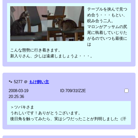
テーブルを挟んで見つ
め合う・・・もとい、
睨み合う二人。
マロンがアッサムの尻
尾に執着していじりた
がるのでいつも最後に
は
こんな態勢に行き着きます。
新入りさん、少しは遠慮しましょうよ・・・。
🐾
5277
＠
もけ飼い主
2008-03-19
ID:709/31fZ2E
20:25:36
＞ツバキさま
うれしいです！ありがとうございます。
後日角を触ってみたら、実はシワだったことが判明しました（汗