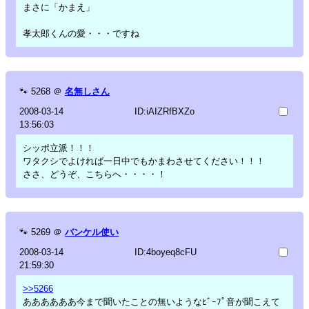
まさに「かまえ」
孝太郎くんの愛・・・ですね
🐾
5268
＠
名無しさん
2008-03-14
ID:iAIZRfBXZo
13:56:03
シッポ立派！！！
ワタクシでよければ一日中でもかまわさせてください！！！
ささ、どうぞ、こちらへ・・・・！
🐾
5269
＠
バンケル使い
2008-03-14
ID:4boyeq8cFU
21:59:30
>>5266
ああああああ今まで聞いたことの無いようなﾋﾞｰﾌﾟ音が聞こえて