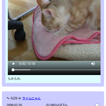
もみもみ。
🐾
5229
＠
ライムにゃん
2008-02-29
ID:/N02yGET/o