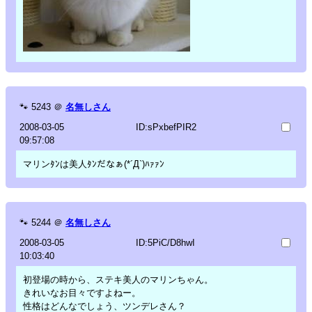
🐾
5243
＠
名無しさん
2008-03-05
ID:sPxbefPIR2
09:57:08
マリンﾀﾝは美人ﾀﾝだなぁ(*´Д`)ﾊｧｧﾝ
🐾
5244
＠
名無しさん
2008-03-05
ID:5PiC/D8hwI
10:03:40
初登場の時から、ステキ美人のマリンちゃん。
きれいなお目々ですよねー。
性格はどんなでしょう、ツンデレさん？