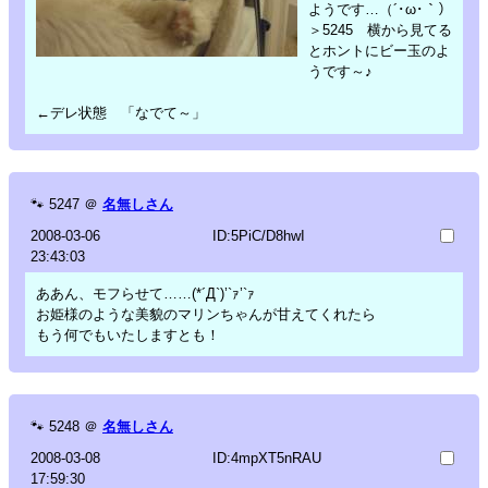
ようです…（´･ω･｀）
＞5245 横から見てる
とホントにビー玉のよ
うです～♪
←デレ状態 「なでて～」
🐾
5247
＠
名無しさん
2008-03-06
ID:5PiC/D8hwI
23:43:03
ああん、モフらせて……(*´Д`)’`ｧ’`ｧ
お姫様のような美貌のマリンちゃんが甘えてくれたら
もう何でもいたしますとも！
🐾
5248
＠
名無しさん
2008-03-08
ID:4mpXT5nRAU
17:59:30