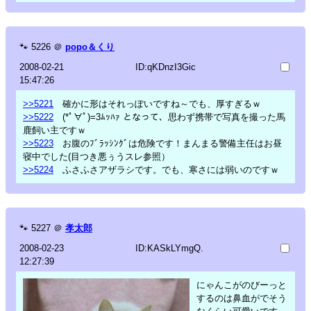
🐾
5226
＠
popo＆くり
2008-02-21
ID:qKDnzI3Gic
15:47:26
>>5221
確かに形はそれっぽいですね～でも、厚すぎるｗ
>>5222
(*ﾟ∀ﾟ)=3ﾑｯﾊｧ となって、思わず携帯で写真を撮った馬
鹿飼い主ですｗ
>>5223
お腹のﾌﾞﾗｯｼﾝｸﾞは危険です！まんまる警備主任はお昼
寝中でした(目つき悪ぅうスレ参照）
>>5224
ふさふさアザラシです。でも、寒さには弱いのですｗ
🐾
5227
＠
孝太郎
2008-02-23
ID:KASkLYmgQ.
12:27:39
にゃんこがのびーっと
するのは鼻血がでそう