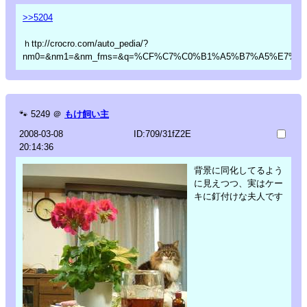
>>5204
ｈttp://crocro.com/auto_pedia/?
nm0=&nm1=&nm_fms=&q=%CF%C7%C0%B1%A5%B7%A5%E7%A
🐾
5249
＠
もけ飼い主
2008-03-08
ID:709/31fZ2E
20:14:36
背景に同化してるよう
に見えつつ、実はケー
キに釘付けな夫人です