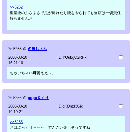
>>5252
重量級のふさふさで足が痺れたり腰をやられても当店は一切責任
持ちませんお
🐾
5255
＠
名無しさん
2008-03-10
ID:YOubgQ2RPk
16:21:10
ちゃいちゃい可愛ええ～。
🐾
5256
＠
popo＆くり
2008-03-10
ID:qKDnzI3Gic
19:19:21
>>5253
お口ぷっくり～～～！すんごい楽しそうですね！