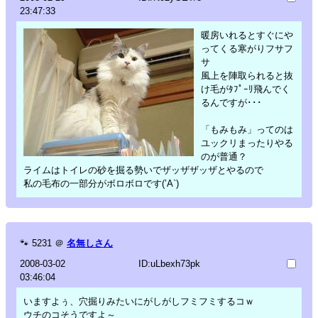
23:47:33
暖房いれるとすぐにや
ってくる寒がりフサフ
サ
風上を陣取られると抜
け毛がﾀﾌﾟｰﾘ飛んでく
るんですが･･･
「もみもみ」ってのは
ユックリまったりやる
のが普通？
ライムはトイレの砂を掘る勢いでザッザザッザとやるので
私の毛布の一部分がボロボロです(’A`)
🐾
5231
＠
名無しさん
2008-03-02
ID:uLbexh73pk
03:46:04
いますよぅ、穴掘りみたいにがしがしフミフミするコｗ
ウチのコそうですよ～