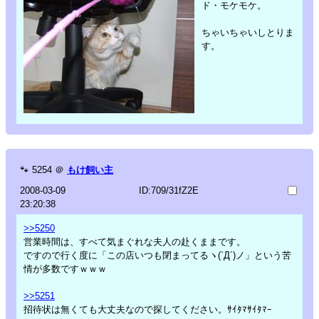
ド・モケモケ。
ちゃいちゃいしとりま
す。
🐾
5254
＠
もけ飼い主
2008-03-09
ID:709/31fZ2E
23:20:38
>>5250
営業時間は、すべて気まぐれな夫人の赴くままです。
ですので行く度に「この店いつも閉まってるヽ(`Д´)ノ」という苦
情が多数ですｗｗｗ
>>5251
招待状は無くても大丈夫なので探してください。ｻｲﾀﾏｻｲﾀﾏｰ