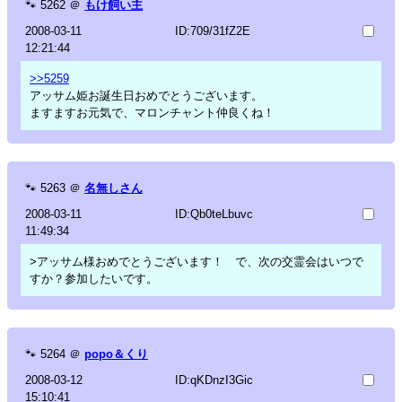
🐾
5262
＠
もけ飼い主
2008-03-11
ID:709/31fZ2E
12:21:44
>>5259
アッサム姫お誕生日おめでとうございます。
ますますお元気で、マロンチャント仲良くね！
🐾
5263
＠
名無しさん
2008-03-11
ID:Qb0teLbuvc
11:49:34
>アッサム様おめでとうございます！ で、次の交霊会はいつで
すか？参加したいです。
🐾
5264
＠
popo＆くり
2008-03-12
ID:qKDnzI3Gic
15:10:41