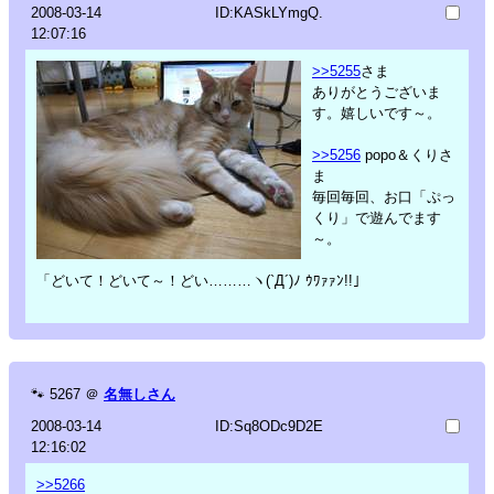
2008-03-14
ID:KASkLYmgQ.
12:07:16
>>5255
さま
ありがとうございま
す。嬉しいです～。
>>5256
popo＆くりさ
ま
毎回毎回、お口「ぷっ
くり」で遊んでます
～。
「どいて！どいて～！どい………ヽ(`Д´)ﾉ ｳﾜｧｧﾝ!!」
🐾
5267
＠
名無しさん
2008-03-14
ID:Sq8ODc9D2E
12:16:02
>>5266