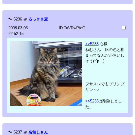
🐾
5236
＠
るっき＆麦
2008-03-03
ID:TaVRwP/aC.
22:52:15
>>5233
心様
ねむさん、床の色と相
まってなんだかおいし
そう(*´p｀)
フサスレでもプリンプ
リン～♪
>>5235
は削除しまし
た。
🐾
5237
＠
名無しさん