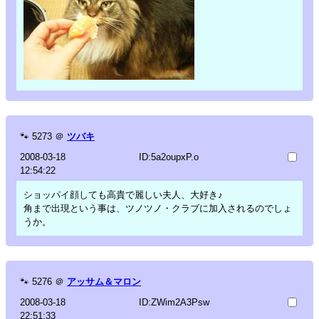
🐾
5273
＠
ツバキ
2008-03-18
ID:5a2oupxP.o
12:54:22
ショッパイ顔しても高貴で麗しい夫人、大好き♪
角まで出現という事は、ツノツノ・クラブに加入されるのでしょ
うか。
🐾
5276
＠
アッサム＆マロン
2008-03-18
ID:ZWim2A3Psw
22:51:33