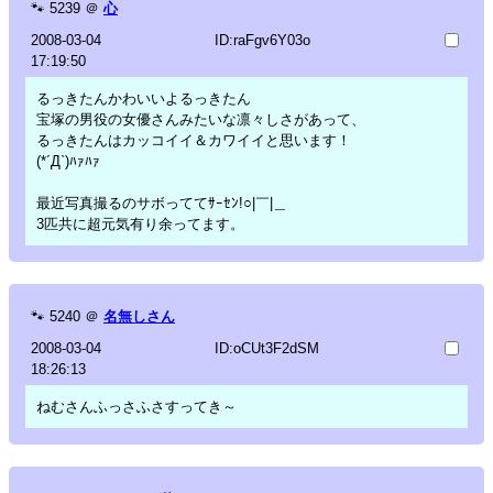
🐾
5239
＠
心
2008-03-04
ID:raFgv6Y03o
17:19:50
るっきたんかわいいよるっきたん
宝塚の男役の女優さんみたいな凛々しさがあって、
るっきたんはカッコイイ＆カワイイと思います！
(*´Д`)ﾊｧﾊｧ
最近写真撮るのサボっててｻｰｾﾝ!○|￣|＿
3匹共に超元気有り余ってます。
🐾
5240
＠
名無しさん
2008-03-04
ID:oCUt3F2dSM
18:26:13
ねむさんふっさふさすってき～