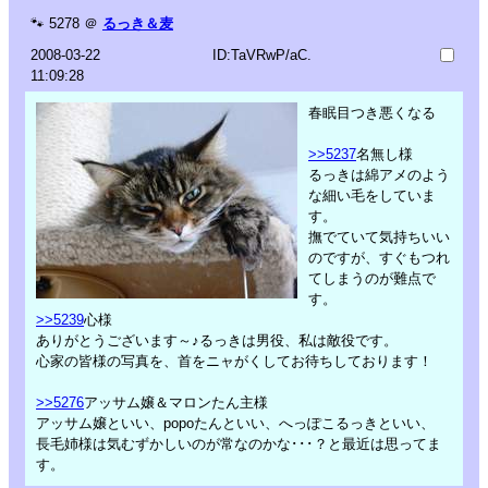
🐾
5278
＠
るっき＆麦
2008-03-22
ID:TaVRwP/aC.
11:09:28
春眠目つき悪くなる
>>5237
名無し様
るっきは綿アメのよう
な細い毛をしていま
す。
撫でていて気持ちいい
のですが、すぐもつれ
てしまうのが難点で
す。
>>5239
心様
ありがとうございます～♪るっきは男役、私は敵役です。
心家の皆様の写真を、首をニャがくしてお待ちしております！
>>5276
アッサム嬢＆マロンたん主様
アッサム嬢といい、popoたんといい、へっぽこるっきといい、
長毛姉様は気むずかしいのが常なのかな･･･？と最近は思ってま
す。