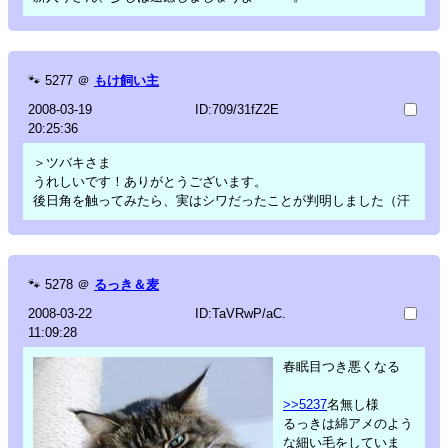
🐾
5277
＠
もけ飼い主
2008-03-19
ID:709/31fZ2E
20:25:36
＞ツバキさま
うれしいです！ありがとうございます。
後日角を触ってみたら、実はシワだったことが判明しました（汗
🐾
5278
＠
るっき＆麦
2008-03-22
ID:TaVRwP/aC.
11:09:28
春眠目つき悪くなる
>>5237
名無し様
るっきは綿アメのよう
な細い毛をしていま