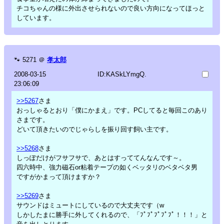
チコちゃんの様に外出させられないので良い方向になってほっと
しています。
🐾
5271
＠
孝太郎
2008-03-15
ID:KASkLYmgQ.
23:06:09
>>5267
さま
おっしゃるとおり「僕にかまえ」です。PCしてると毎回このあり
さまです。
どいて頂きたいのでじゃらしを振り回す飼い主です。
>>5268
さま
しっぽだけがフサフサで、あとはすっててんなんです～。
四六時中、強力磁石or粘着テープの如くベッタリのベタベタ男
ですがかまって頂けますか？
>>5269
さま
サウンドはミュートにしているので大丈夫です（w
しかしたまに勝手に外してくれるので、「ﾌﾟﾌﾟﾌﾟﾌﾟﾌﾟ！！！」と