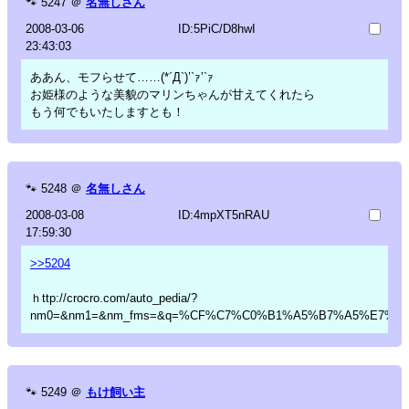
🐾
5247
＠
名無しさん
2008-03-06
ID:5PiC/D8hwI
23:43:03
ああん、モフらせて……(*´Д`)’`ｧ’`ｧ
お姫様のような美貌のマリンちゃんが甘えてくれたら
もう何でもいたしますとも！
🐾
5248
＠
名無しさん
2008-03-08
ID:4mpXT5nRAU
17:59:30
>>5204
ｈttp://crocro.com/auto_pedia/?
nm0=&nm1=&nm_fms=&q=%CF%C7%C0%B1%A5%B7%A5%E7%A
🐾
5249
＠
もけ飼い主