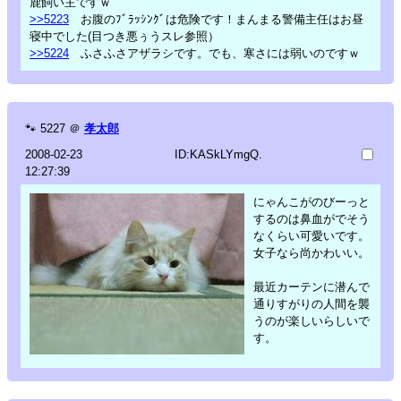
鹿飼い主ですｗ
>>5223
お腹のﾌﾞﾗｯｼﾝｸﾞは危険です！まんまる警備主任はお昼
寝中でした(目つき悪ぅうスレ参照）
>>5224
ふさふさアザラシです。でも、寒さには弱いのですｗ
🐾
5227
＠
孝太郎
2008-02-23
ID:KASkLYmgQ.
12:27:39
にゃんこがのびーっと
するのは鼻血がでそう
なくらい可愛いです。
女子なら尚かわいい。
最近カーテンに潜んで
通りすがりの人間を襲
うのが楽しいらしいで
す。