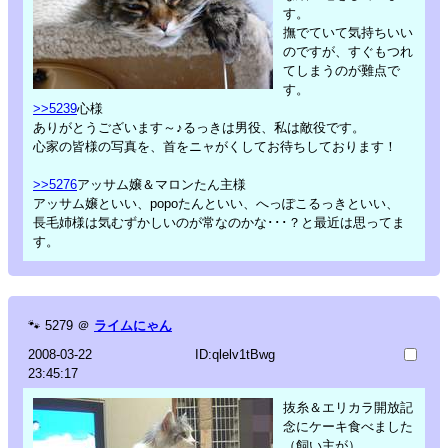
す。
撫でていて気持ちいい
のですが、すぐもつれ
てしまうのが難点で
す。
>>5239
心様
ありがとうございます～♪るっきは男役、私は敵役です。
心家の皆様の写真を、首をニャがくしてお待ちしております！
>>5276
アッサム嬢＆マロンたん主様
アッサム嬢といい、popoたんといい、へっぽこるっきといい、
長毛姉様は気むずかしいのが常なのかな･･･？と最近は思ってま
す。
🐾
5279
＠
ライムにゃん
2008-03-22
ID:qlelv1tBwg
23:45:17
抜糸＆エリカラ開放記
念にケーキ食べました
（飼い主が）