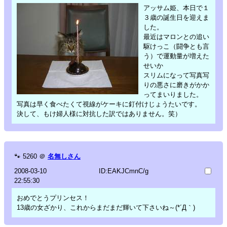
アッサム姫、本日で１
３歳の誕生日を迎えま
した。
最近はマロンとの追い
駆けっこ（闘争とも言
う）で運動量が増えた
せいか
スリムになって写真写
りの悪さに磨きがかか
ってまいりました。
写真は早く食べたくて視線がケーキに釘付けじょうたいです。
決して、もけ婦人様に対抗した訳ではありません。笑）
🐾
5260
＠
名無しさん
2008-03-10
ID:EAKJCmnC/g
22:55:30
おめでとうプリンセス！
13歳の女ざかり、これからまだまだ輝いて下さいね～(*´Д｀)