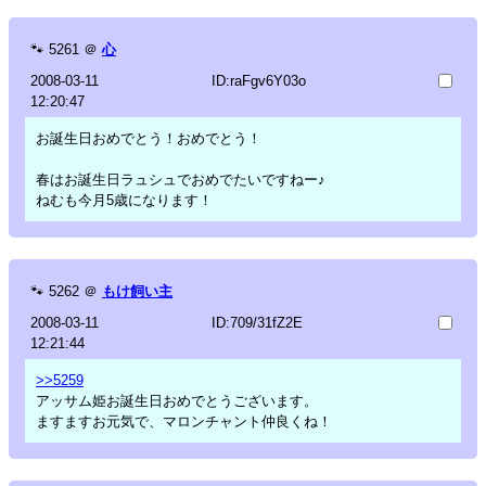
🐾
5261
＠
心
2008-03-11
ID:raFgv6Y03o
12:20:47
お誕生日おめでとう！おめでとう！
春はお誕生日ラュシュでおめでたいですねー♪
ねむも今月5歳になります！
🐾
5262
＠
もけ飼い主
2008-03-11
ID:709/31fZ2E
12:21:44
>>5259
アッサム姫お誕生日おめでとうございます。
ますますお元気で、マロンチャント仲良くね！