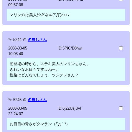
09:57:08
マリンﾀﾝは美人ﾀﾝだなぁ(*´Д`)ﾊｧｧﾝ
🐾
5244
＠
名無しさん
2008-03-05
ID:5PiC/D8hwI
10:03:40
初登場の時から、ステキ美人のマリンちゃん。
きれいなお目々ですよねー。
性格はどんなでしょう、ツンデレさん？
🐾
5245
＠
名無しさん
2008-03-05
ID:6j2ZUsjUvI
22:24:07
お目目の青さがタマラン（*´д｀*）