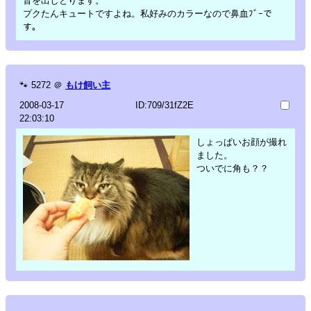
音を出しとります。
プクたんキュートですよね。私好みのカラーなので鼻血ﾌﾞｰで
す。
🐾
5272
＠
もけ飼い主
2008-03-17
ID:709/31fZ2E
22:03:10
しょっぱいお顔が撮れ
ました。
ついでに角も？？