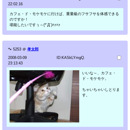
22:02:16
カフェ・ド・モケモケに行けば、重量級のフサフサを体感できる
のですか！
堪能したいですぅ～(*´Д`)ﾊｧﾊｧ
🐾
5253
＠
孝太郎
2008-03-09
ID:KASkLYmgQ.
23:13:43
いいな～、カフェ・
ド・モケモケ。
ちゃいちゃいしとりま
す。