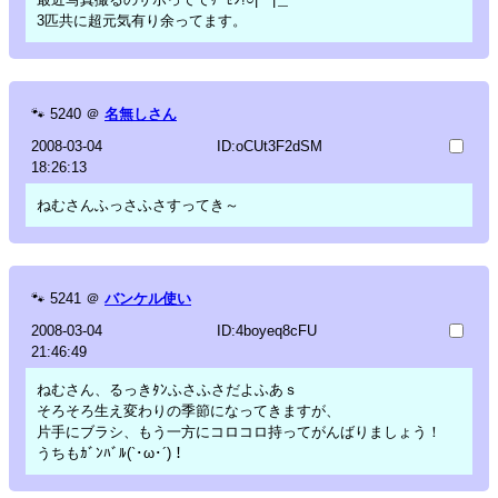
3匹共に超元気有り余ってます。
🐾
5240
＠
名無しさん
2008-03-04
ID:oCUt3F2dSM
18:26:13
ねむさんふっさふさすってき～
🐾
5241
＠
バンケル使い
2008-03-04
ID:4boyeq8cFU
21:46:49
ねむさん、るっきﾀﾝふさふさだよふあｓ
そろそろ生え変わりの季節になってきますが、
片手にブラシ、もう一方にコロコロ持ってがんばりましょう！
うちもｶﾞﾝﾊﾞﾙ(`･ω･´)！