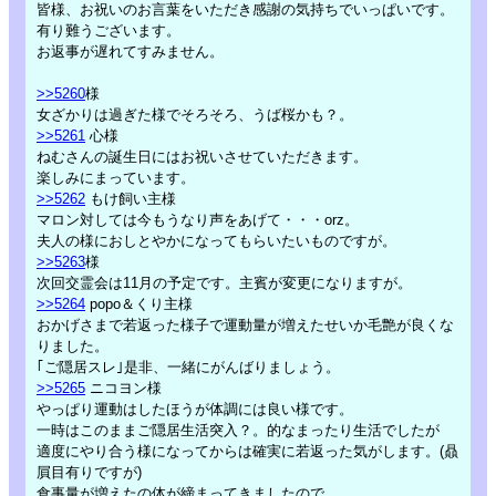
皆様、お祝いのお言葉をいただき感謝の気持ちでいっぱいです。
有り難うございます。
お返事が遅れてすみません。
>>5260
様
女ざかりは過ぎた様でそろそろ、うば桜かも？。
>>5261
心様
ねむさんの誕生日にはお祝いさせていただきます。
楽しみにまっています。
>>5262
もけ飼い主様
マロン対しては今もうなり声をあげて・・・orz。
夫人の様におしとやかになってもらいたいものですが。
>>5263
様
次回交霊会は11月の予定です。主賓が変更になりますが。
>>5264
popo＆くり主様
おかげさまで若返った様子で運動量が増えたせいか毛艶が良くな
りました。
｢ご隠居スレ｣是非、一緒にがんばりましょう。
>>5265
ニコヨン様
やっぱり運動はしたほうが体調には良い様です。
一時はこのままご隠居生活突入？。的なまったり生活でしたが
適度にやり合う様になってからは確実に若返った気がします。(贔
屓目有りですが)
食事量が増えたの体が締まってきましたので。