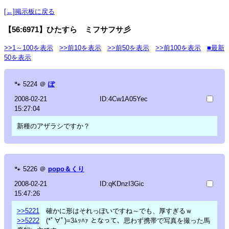
[←]掲示板に戻る
【56:6971】ひたすら ミフサフサ彡
>>1～100を表示
>>前10を表示
>>前50を表示
>>前100を表示
■最新
50を表示
🐾
5224
＠
ぽ
2008-02-21
ID:4Cw1A05Yec
15:27:04
新種のアザラシですか？
🐾
5226
＠
popo＆くり
2008-02-21
ID:qKDnzI3Gic
15:47:26
>>5221
確かに形はそれっぽいですね～でも、厚すぎるｗ
>>5222
(*ﾟ∀ﾟ)=3ﾑｯﾊｧ となって、思わず携帯で写真を撮った馬