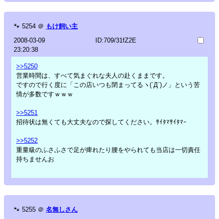
🐾
5254
＠
もけ飼い主
2008-03-09
ID:709/31fZ2E
23:20:38
>>5250
営業時間は、すべて気まぐれな夫人の赴くままです。
ですので行く度に「この店いつも閉まってるヽ(`Д´)ノ」という苦
情が多数ですｗｗｗ
>>5251
招待状は無くても大丈夫なので探してください。ｻｲﾀﾏｻｲﾀﾏｰ
>>5252
重量級のふさふさで足が痺れたり腰をやられても当店は一切責任
持ちませんお
🐾
5255
＠
名無しさん