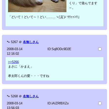
くり」で遊んでます
～。
「どいて！どいて～！どい………ヽ(`Д´)ﾉ ｳﾜｧｧﾝ!!」
🐾
5267
＠
名無しさん
2008-03-14
ID:Sq8ODc9D2E
12:16:02
>>5266
まさに「かまえ」
孝太郎くんの愛・・・ですね
🐾
5268
＠
名無しさん
2008-03-14
ID:iAIZRfBXZo
13:56:03