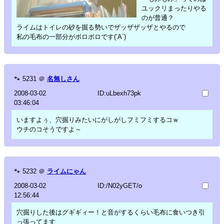
ユックリまったりやる
のが普通？
ライムはトイレの砂を掘る勢いでザッザザッザとやるので
私の毛布の一部分がボロボロです(’A`)
🐾
5231
＠
名無しさん
2008-03-02
ID:uLbexh73pk
03:46:04
いますよぅ、穴掘りみたいにがしがしフミフミするコｗ
ウチのコそうですよ～
🐾
5232
＠
ライムにゃん
2008-03-02
ID:/N02yGET/o
12:56:44
穴掘りした後はグギギィー！と音がするくらい毛布に食いつき引
っ張ってます