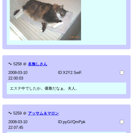
🐾
5258
＠
名無しさん
2008-03-10
ID:X2Y2.SeiF.
22:00:03
エステ中でしたか。優雅だなぁ、夫人。
🐾
5259
＠
アッサム＆マロン
2008-03-10
ID:pyG//QmPpk
22:07:45