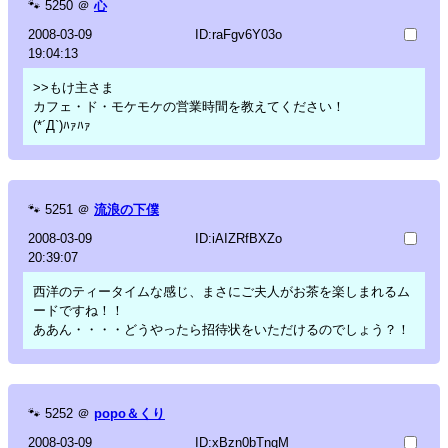
🐾
5250
＠
心
2008-03-09
ID:raFgv6Y03o
19:04:13
>>もけ主さま
カフェ・ド・モケモケの営業時間を教えてください！
(*´Д`)ﾊｧﾊｧ
🐾
5251
＠
流浪の下僕
2008-03-09
ID:iAIZRfBXZo
20:39:07
西洋のティータイムな感じ、まさにご夫人がお茶を楽しまれるム
ードですね！！
ああん・・・・どうやったら招待状をいただけるのでしょう？！
🐾
5252
＠
popo＆くり
2008-03-09
ID:xBzn0bTngM