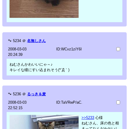
🐾
5234
＠
名無しさん
2008-03-03
ID:WCvz1ziY6I
20:24:39
ねむさんかわいいにゃ～♪
キレイな瞳にすい込まれそう(*´Д｀)
🐾
5236
＠
るっき＆麦
2008-03-03
ID:TaVRwP/aC.
22:52:15
>>5233
心様
ねむさん、床の色と相
まってなんだかおいし