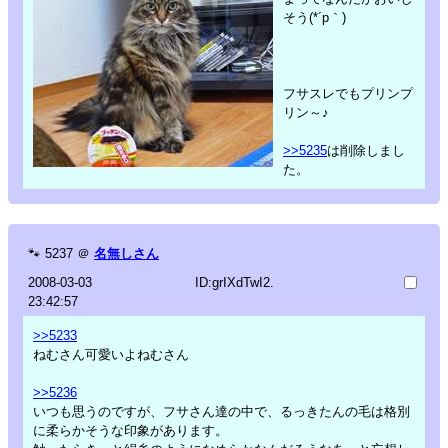
そう(*´p｀)
フサスレでもプリンプ
リン～♪
>>5235
は削除しまし
た。
🐾
5237
＠
名無しさん
2008-03-03
ID:grIXdTwI2.
23:42:57
>>5233
ねむさん可愛いよねむさん
>>5236
いつも思うのですが、フサさん達の中で、るっきたんの毛は格別
に柔らかそうな印象があります。