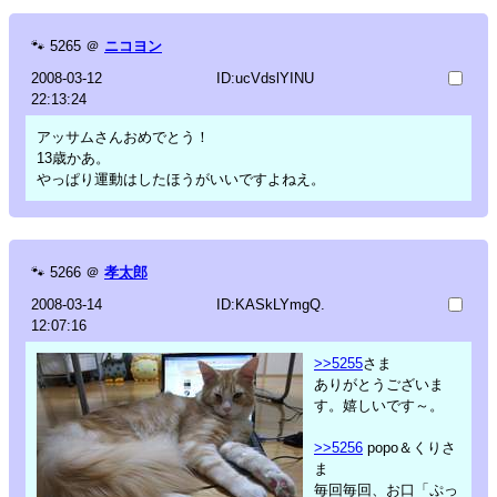
🐾
5265
＠
ニコヨン
2008-03-12
ID:ucVdslYINU
22:13:24
アッサムさんおめでとう！
13歳かあ。
やっぱり運動はしたほうがいいですよねえ。
🐾
5266
＠
孝太郎
2008-03-14
ID:KASkLYmgQ.
12:07:16
>>5255
さま
ありがとうございま
す。嬉しいです～。
>>5256
popo＆くりさ
ま
毎回毎回、お口「ぷっ