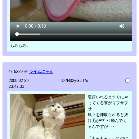
もみもみ。
🐾
5229
＠
ライムにゃん
2008-02-29
ID:/N02yGET/o
23:47:33
暖房いれるとすぐにや
ってくる寒がりフサフ
サ
風上を陣取られると抜
け毛がﾀﾌﾟｰﾘ飛んでく
るんですが･･･
「もみもみ」ってのは