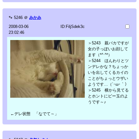
🐾
5246
＠
みかみ
2008-03-06
ID:FiljSdek3c
23:02:46
＞5243 親バカですが
女の子っぽいお顔して
ます（*^ ^*）
＞5244 ほんわりとツ
ンデレかな？ちょっか
いを出してくるカイの
ことがちょっとウザい
ようです…（´･ω･｀）
＞5245 横から見てる
とホントにビー玉のよ
うです～♪
←デレ状態 「なでて～」