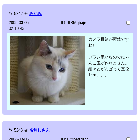
🐾
5242
＠
みかみ
2008-03-05
ID:HIRMq5ajro
02:10:43
カメラ目線が素敵です
ね♪
ブラシ嫌いなのでにゃ
んこ玉が作れません。
細々とがんばって直径
1cm。。。
🐾
5243
＠
名無しさん
2008-03-05
ID:sPxbefPIR2