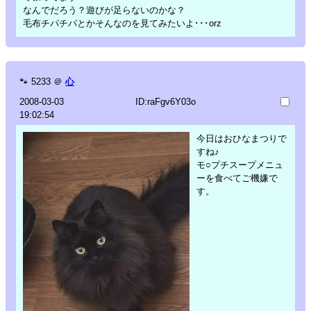
なんでだろう？遊びが足らないのかな？
毛布チパチパとかそんなのを見てみたいよ･･･orz
🐾
5233
＠
心
2008-03-03
ID:raFgv6Y03o
19:02:54
今日はおひなまつりで
すね♪
モ○プチスープメニュ
ーを食べてご機嫌で
す。