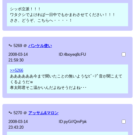
シッポ立派！！！
ワタクシでよければ一日中でもかまわさせてください！！！
ささ、どうぞ、こちらへ・・・・！
🐾
5269
＠
バンケル使い
2008-03-14
ID:4boyeq8cFU
21:59:30
>>5266
ああああああ今まで聞いたことの無いようなﾋﾞｰﾌﾟ音が聞こえて
くるようだｗ
孝太郎君そこ温かいんだよねそうだよね･･･
🐾
5270
＠
アッサム&マロン
2008-03-14
ID:pyG//QmPpk
23:43:20