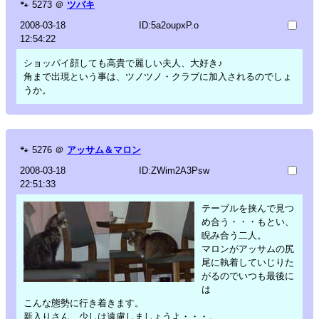
🐾
5273
＠
ツバキ
2008-03-18
ID:5a2oupxP.o
12:54:22
ショッパイ顔しても高貴で麗しい夫人、大好き♪
角まで出現という事は、ツノツノ・クラブに加入されるのでしょ
うか。
🐾
5276
＠
アッサム＆マロン
2008-03-18
ID:ZWim2A3Psw
22:51:33
テーブルを挟んで見つ
め合う・・・もとい、
睨み合う二人。
マロンがアッサムの尻
尾に執着していじりた
がるのでいつも最後に
は
こんな態勢に行き着きます。
新入りさん、少しは遠慮しましょうよ・・・。