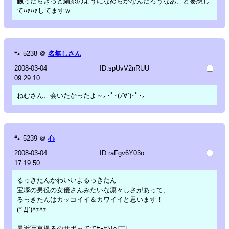
触ったらきっと絹糸のようになめらかなんだろうなあ、と妄想し
てﾊｧﾊｧしてますｗ
🐾
5238
＠
名無しさん
2008-03-04
ID:spUvV2nRUU
09:29:10
ねむさん、会いたかったよ～｡･ﾟ･(ﾉ∀`)･ﾟ･｡
🐾
5239
＠
心
2008-03-04
ID:raFgv6Y03o
17:19:50
るっきたんかわいいよるっきたん
宝塚の男役の女優さんみたいな凛々しさがあって、
るっきたんはカッコイイ＆カワイイと思います！
(*´Д`)ﾊｧﾊｧ
最近写真撮るのサボっててｻｰｾﾝ!○|￣|＿