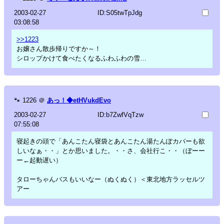
2003-02-27
ID:S05twTpJdg
03:08:58
>>1223
お嬢さん散歩帰りですか～！
シロップかけて食べたくなるふわふわの雪…
🐾
1226
＠
あっ！◆etHVukdEvo
2003-02-27
ID:b7ZwfVqTzw
07:55:08
寝起きの頭で「あんこたん寝袋とあんこたん湯たんぽカバーも欲
しいなぁ・・」とか思いました。・・さ、会社行こ・・（ぼーー
ー←起動遅い）
タローちゃんバスもいいなー（ぬくぬく）＜東北地方ラッセルツ
アー