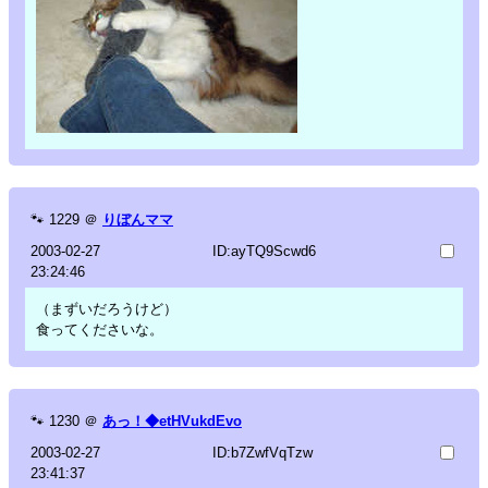
🐾
1229
＠
りぼんママ
2003-02-27
ID:ayTQ9Scwd6
23:24:46
（まずいだろうけど）
食ってくださいな。
🐾
1230
＠
あっ！◆etHVukdEvo
2003-02-27
ID:b7ZwfVqTzw
23:41:37