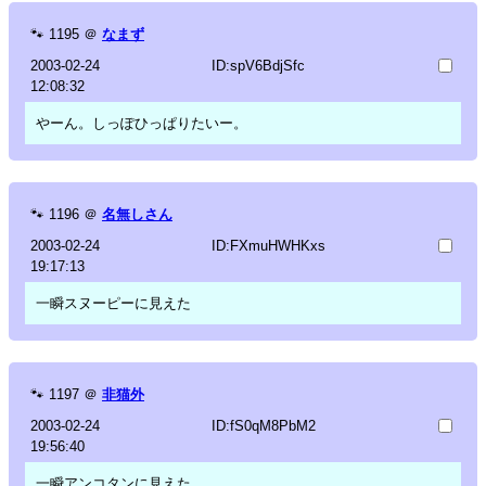
🐾
1195
＠
なまず
2003-02-24
ID:spV6BdjSfc
12:08:32
やーん。しっぽひっぱりたいー。
🐾
1196
＠
名無しさん
2003-02-24
ID:FXmuHWHKxs
19:17:13
一瞬スヌーピーに見えた
🐾
1197
＠
非猫外
2003-02-24
ID:fS0qM8PbM2
19:56:40
一瞬アンコタンに見えた