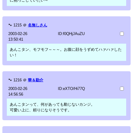
に抱っこしていたい～
🐾
1215
＠
名無しさん
2003-02-26
ID:f0QHjJAuZU
13:50:41
あんこタン、モフモフ～～～。お腹に顔をうずめてハァハァした
い！
🐾
1216
＠
華＆勘介
2003-02-26
ID:eXTO/Hi77Q
14:56:56
あんこタンって、何があっても動じないカンジ。
可愛い上に、頼りになりそうです。