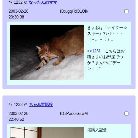
🐾
1232
＠
なったんのママ
2003-02-28
ID:ugqHdQ1QIk
20:30:38
きょおは『ナイター☆
スキー』ｿﾛｰﾘ・・・
（－。－；）。
>>1231
こちらはお
猫さまのお部屋でつ
か？まん中に“デー
ン！！”
🐾
1233
＠
ちゃみ世話役
2003-02-28
ID:iPaooiGswM
22:40:52
塔購入記念