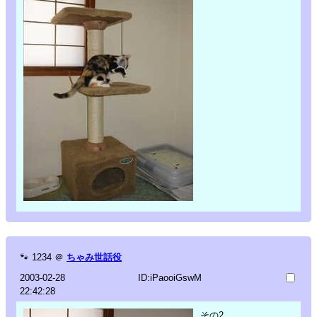
🐾
1234
＠
ちゃみ世話役
2003-02-28
ID:iPaooiGswM
22:42:28
その2