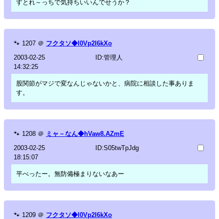
すとれ～っちで気持ちいいんでせうか？
🐾
1207
＠
フクタソ◆l0Vp2I6kXo
2003-02-25
ID:管理人
14:32:25
股関節がマジで変なんじゃないかと、病院に相談した事ありま
す。
🐾
1208
＠
ミャ－なん◆hVaw8.AZmE
2003-02-25
ID:S05twTpJdg
18:15:07
平べったー。無防備極まりないなあー
🐾
1209
＠
フクタソ◆l0Vp2I6kXo