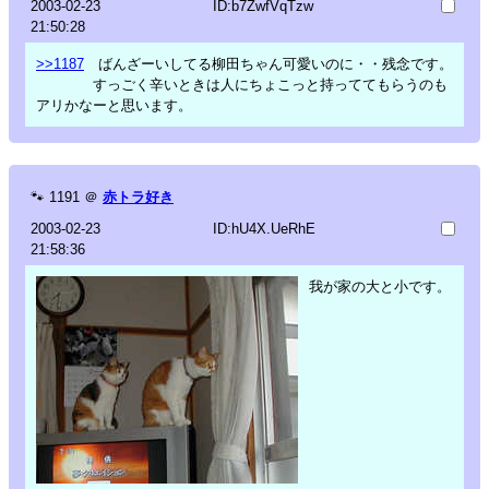
2003-02-23
ID:b7ZwfVqTzw
21:50:28
>>1187
ばんざーいしてる柳田ちゃん可愛いのに・・残念です。
すっごく辛いときは人にちょこっと持っててもらうのも
アリかなーと思います。
🐾
1191
＠
赤トラ好き
2003-02-23
ID:hU4X.UeRhE
21:58:36
我が家の大と小です。