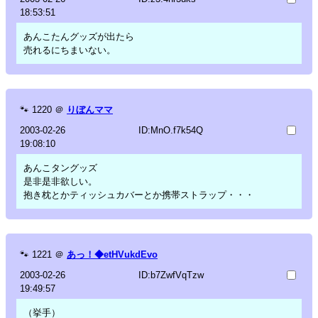
18:53:51
あんこたんグッズが出たら
売れるにちまいない。
🐾
1220
＠
りぼんママ
2003-02-26
ID:MnO.f7k54Q
19:08:10
あんこタングッズ
是非是非欲しい。
抱き枕とかティッシュカバーとか携帯ストラップ・・・
🐾
1221
＠
あっ！◆etHVukdEvo
2003-02-26
ID:b7ZwfVqTzw
19:49:57
（挙手）