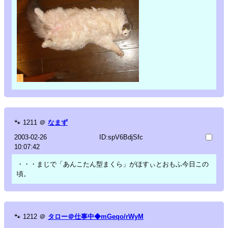
🐾
1211
＠
なまず
2003-02-26
ID:spV6BdjSfc
10:07:42
・・・まじで「あんこたん型まくら」がほすぃとおもふ今日この
頃。
🐾
1212
＠
タロー＠仕事中◆mGeqo/rWyM