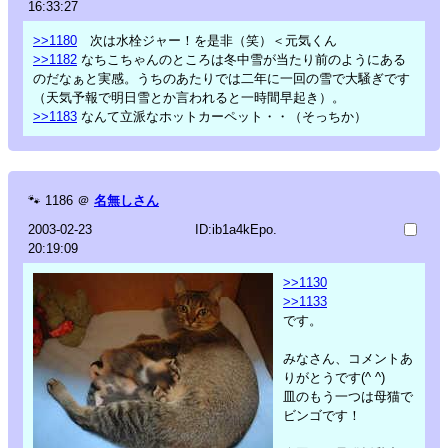
16:33:27
>>1180
次は水栓ジャー！を是非（笑）＜元気くん
>>1182
なちこちゃんのところは冬中雪が当たり前のようにある
のだなぁと実感。うちのあたりでは二年に一回の雪で大騒ぎです
（天気予報で明日雪とか言われると一時間早起き）。
>>1183
なんて立派なホットカーペット・・（そっちか）
🐾
1186
＠
名無しさん
2003-02-23
ID:ib1a4kEpo.
20:19:09
>>1130
>>1133
です。
みなさん、コメントあ
りがとうです(^ ^)
皿のもう一つは母猫で
ビンゴです！