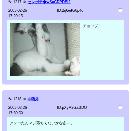
🐾
1217
＠
セレポテ◆wSaCDPDEl2
2003-02-26
ID:2qGetG0p4o
17:20:15
チョップ！
🐾
1218
＠
非猫外
2003-02-26
ID:pXyA2GZBDQ
17:30:59
アンコたんマジ落ちてないかなあ～。