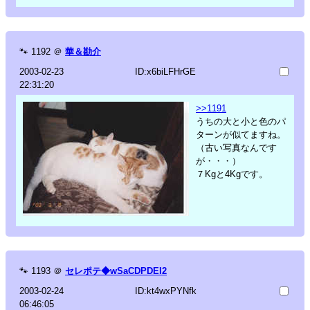
🐾
1192
＠
華＆勘介
2003-02-23
ID:x6biLFHrGE
22:31:20
>>1191
うちの大と小と色のパ
ターンが似てますね。
（古い写真なんです
が・・・）
７Kgと4Kgです。
🐾
1193
＠
セレポテ◆wSaCDPDEl2
2003-02-24
ID:kt4wxPYNfk
06:46:05