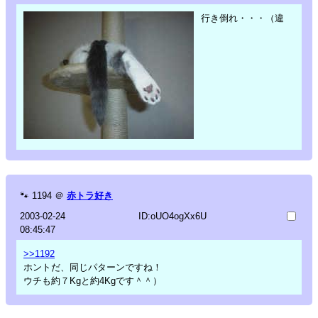
行き倒れ・・・（違
🐾
1194
＠
赤トラ好き
2003-02-24
ID:oUO4ogXx6U
08:45:47
>>1192
ホントだ、同じパターンですね！
ウチも約７Kgと約4Kgです＾＾）