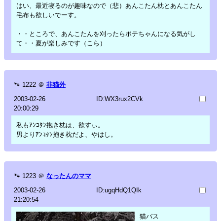
はい、最近寝るのが趣味なので（悲）あんこたん枕とあんこたん
毛布も欲しいでーす。
・・ところで、あんこたんを刈ったらポテちゃんになる気がし
て・・夏が楽しみです（こら）
🐾
1222
＠
非猫外
2003-02-26
ID:WX3rux2CVk
20:00:29
私もｱﾝｺﾀﾝ抱き枕は、欲すぃ。
男よりｱﾝｺﾀﾝ抱き枕だよ、やはし。
🐾
1223
＠
なったんのママ
2003-02-26
ID:ugqHdQ1QIk
21:20:54
猫バス