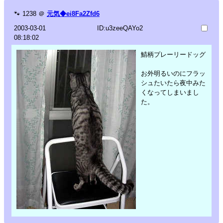
🐾
1238
＠
元気◆ei8Fa2Zfd6
2003-03-01
ID:u3zeeQAYo2
08:18:02
鯖柄プレーリードッグ
お外明るいのにフラッ
シュたいたら夜中みた
くなってしまいまし
た。