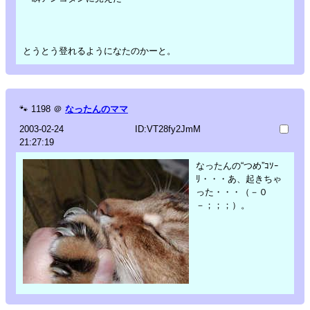
とうとう登れるようになたのかーと。
🐾
1198
＠
なったんのママ
2003-02-24
ID:VT28fy2JmM
21:27:19
なったんの“つめ”ｺｿｰ
ﾘ・・・あ、起きちゃ
った・・・（－０
－；；；）。