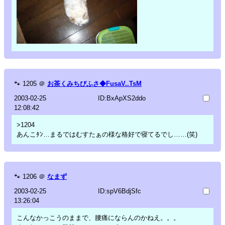
🐾
1205
＠
お茶くみちびふさ◆FusaV..TsM
2003-02-25
ID:BxApXS2ddo
12:08:42
>1204
あんこﾀﾝ…まるではむすたぁの様な格好で寝てるでし……(笑)
🐾
1206
＠
なまず
2003-02-25
ID:spV6BdjSfc
13:26:04
こんなかっこうのままで、腰痛にならんのかねえ。。。