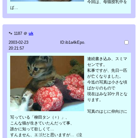
今回は、母猫授乳中を
ば…
🐾
1187
＠
uk
2003-02-23
ID:ib1a4kEpo.
20:21:57
連続書き込み、スミマ
センです。
私事ですが、先日一匹
が亡くなりました。
今迄の写真は小さな頃
ばかりのもので
現在はみな10ケ月とな
ります。
写真のはじに仰向けに
写っている「柳田タン（♀）」、
こんな猫が生きていたんだって事、
誰かに知って欲しくて…
すんません、エゴだと思いますが…（泣