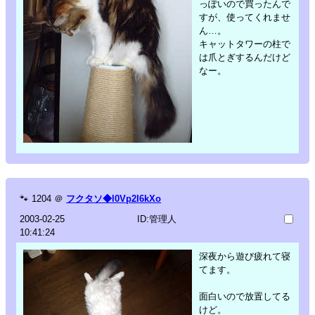
っぽいので買ったんで
すが、使ってくれませ
ん…。
キャットタワーの柱で
は爪とぎするんだけど
なー。
🐾
1204
＠
フクタソ◆l0Vp2I6kXo
2003-02-25
ID:管理人
10:41:24
深夜から遊び疲れて寝
てます。
面白いので放置してる
けど。