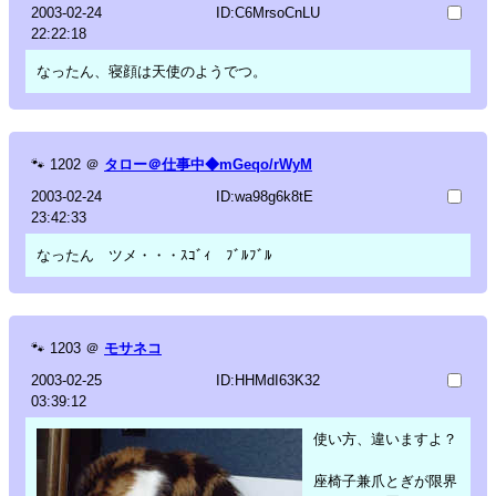
2003-02-24
ID:C6MrsoCnLU
22:22:18
なったん、寝顔は天使のようでつ。
🐾
1202
＠
タロー＠仕事中◆mGeqo/rWyM
2003-02-24
ID:wa98g6k8tE
23:42:33
なったん ツメ・・・ｽｺﾞｨ ﾌﾞﾙﾌﾞﾙ
🐾
1203
＠
モサネコ
2003-02-25
ID:HHMdI63K32
03:39:12
使い方、違いますよ？
座椅子兼爪とぎが限界