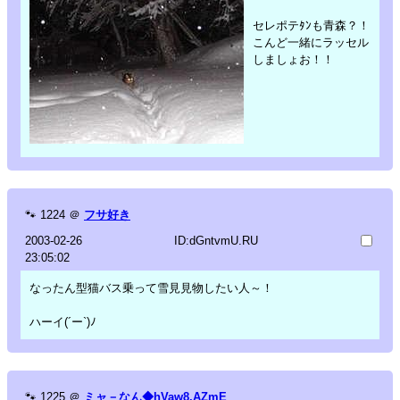
セレポテﾀﾝも青森？！
こんど一緒にラッセル
しましょお！！
🐾
1224
＠
フサ好き
2003-02-26
ID:dGntvmU.RU
23:05:02
なったん型猫バス乗って雪見見物したい人～！
ハーイ(´ー`)ﾉ
🐾
1225
＠
ミャ－なん◆hVaw8.AZmE