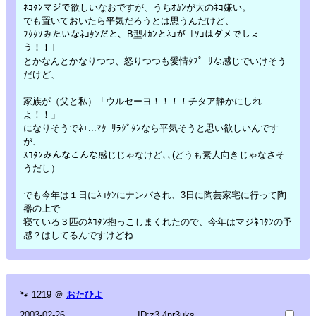
ﾈｺﾀﾝマジで欲しいなおですが、うちｵｶﾝが大のﾈｺ嫌い。
でも置いておいたら平気だろうとは思うんだけど、
ﾌｸﾀｿみたいなﾈｺﾀﾝだと、B型ｵｶﾝとﾈｺが「ｿｺはダメでしょ
う！！」
とかなんとかなりつつ、怒りつつも愛情ﾀﾌﾟｰﾘな感じでいけそう
だけど、
家族が（父と私）「ウルセーヨ！！！！チタア静かにしれ
よ！！」
になりそうでﾈｴ...ﾏﾀｰﾘﾗｸﾞﾀﾝなら平気そうと思い欲しいんです
が、
ｽｺﾀﾝみんなこんな感じじゃなけど､､(どうも素人向きじゃなさそ
うだし）
でも今年は１日にﾈｺﾀﾝにナンパされ、3日に陶芸家宅に行って陶
器の上で
寝ている３匹のﾈｺﾀﾝ抱っこしまくれたので、今年はマジﾈｺﾀﾝの予
感？はしてるんですけどね..
🐾
1219
＠
おたひよ
2003-02-26
ID:z3.4nr3uks