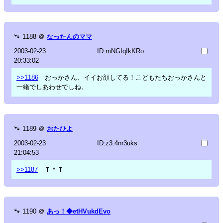
🐾
1188
＠
なったんのママ
2003-02-23
ID:mNGIqIkKRo
20:33:02
>>1186
おっかさん、イイお顔してる！こどもたちおっかさんと
一緒でしあわせでしね。
🐾
1189
＠
おたひよ
2003-02-23
ID:z3.4nr3uks
21:04:53
>>1187
Ｔ＾Ｔ
🐾
1190
＠
あっ！◆etHVukdEvo