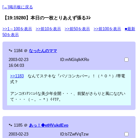
[←]掲示板に戻る
【19:19280】本日の一枚とりあえず張るｽﾚ
>>1～100を表示
>>前10を表示
>>前50を表示
>>前100を表示
■最新
50を表示
🐾
1184
＠
なったんのママ
2003-02-23
ID:mNGIqIkKRo
16:04:03
>>1183
なんてステキな『パソコンカバー』！（＾０＾）/帯電
式？
アンコﾀﾝｱﾝﾆｭｲな美少年全開・・・、前髪がさらりと風になびい
て・・・（－。－＊）ｲｲﾜｱ。
🐾
1185
＠
あっ！◆etHVukdEvo
2003-02-23
ID:b7ZwfVqTzw