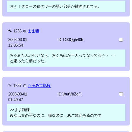
おぅ！タローの猫タワーの弱い部分が補強されてる、
🐾
1236
＠
まま猫
2003-03-01
ID:TO0Qg540h.
12:06:54
ちゃみたんかわいなぁ、おくちぽかーんってなってるぅ・・・
と思ったら柄だった。
🐾
1237
＠
ちゃみ世話役
2003-03-01
ID:WutVbZdFj.
01:49:47
>>まま猫様
彼女は女の子なのに、猫なのに、あご髯があるのです