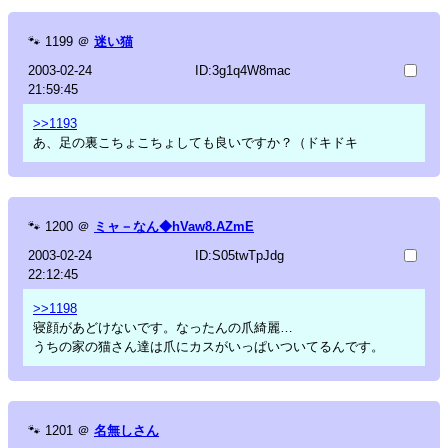
🐾
1199
＠
迷い猫
2003-02-24
ID:3g1q4W8mac
21:59:45
>>1193
あ、足の裏こちょこちょしても良いですか？（ドキドキ
🐾
1200
＠
ミャ－なん◆hVaw8.AZmE
2003-02-24
ID:S05twTpJdg
22:12:45
>>1198
寝顔があどけないです。なったんの爪綺麗…
うちの家の猫さん達は爪にカスがいっぱいついてるんです。
🐾
1201
＠
名無しさん