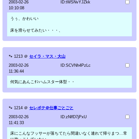
2003-02-26
ID:tWSNvYJZkk
10:10:08
うぅ、かわいい
床を滑らせてみたい・・・、
🐾
1213
＠
セイラ・マス・大山
2003-02-26
ID:SCVNh4PzLc
11:36:44
何気にあんこﾀﾝハムスター体型・・
🐾
1214
＠
セレポテ＠仕事ごとごと
2003-02-26
ID:zNlfD7jPxU
11:41:33
床にこんなフッサーが落ちてたら間違いなく連れて帰りまつ…常