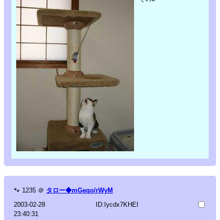
🐾
1235
＠
タロー◆mGeqo/rWyM
2003-02-28
ID:Iycdx7KHEI
23:40:31