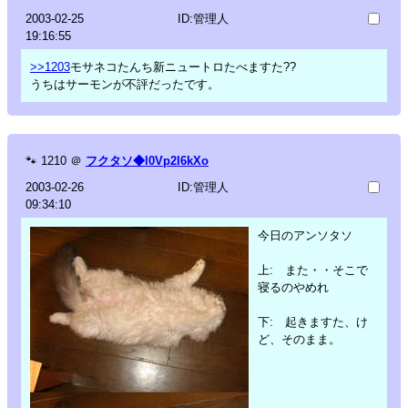
2003-02-25
ID:管理人
19:16:55
>>1203
モサネコたんち新ニュートロたべますた??
うちはサーモンが不評だったです。
🐾
1210
＠
フクタソ◆l0Vp2I6kXo
2003-02-26
ID:管理人
09:34:10
今日のアンソタソ
上: また・・そこで
寝るのやめれ
下: 起きますた、け
ど、そのまま。