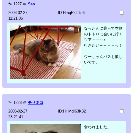
🐾
1227
＠
Seo
2003-02-27
ID:HmqRktTts6
11:21:06
なったんに乗って本物
のトトロに会いに行く
ツア～～～♪
行きたい～～～～っ！
ウーちゃんバスも欲し
いです。
🐾
1228
＠
モサネコ
2003-02-27
ID:HHMdI63K32
23:21:41
食われました。